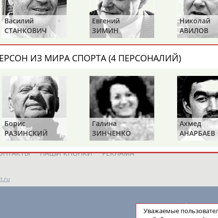
до, которого уже было
чемпионов
...выходит на замену. Главный
ровал ничью с английским
уровень "Атлетико",...
Василий
Евгений
Николай
(Проект:
Информационное агентств
СТАНКОВИЧ
ЗИМИН
АВИЛОВ
01.11.2016
Сегодня "Ростов" сыграет с "А
ЕРСОН ИЗ МИРА СПОРТА (4 ПЕРСОНАЛИЙ)
 "Спарта" (Чехия) (прямая
...В новом сезоне "Ростов" оф
время матчей руководит...
н
Данильянц
, а за
(Проект:
Информационное агентств
19.10.2016
апа Гуйе и хавбек Саид
е в матче голкипера...
Борис
Галина
Ахмед
РАЗИНСКИЙ
ЗИНЧЕНКО
АНАРБАЕВ
ОНТАКТЫ
НАШИ КНОПКИ
РЕКЛАМА
t.ru
Адресов в 
Уважаемые пользоват