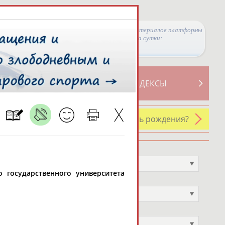
Просмотры материалов платформы
за сутки:
ТИВНОСТИ
СВОДНЫЕ ИНДЕКСЫ
У кого сегодня день рождения?
Профессия
Не выбран
о государственного университета
Спортивное звание
Не выбран
Учёное звание
Не выбран