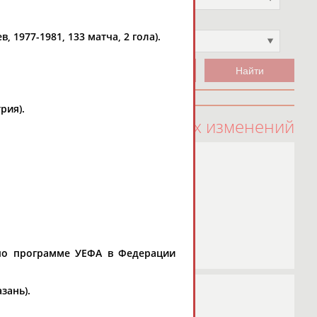
Чемпион
 1977-1981, 133 матча, 2 гола).
Не выбран
рия).
100 последних изменений
 по программе УЕФА в Федерации
зань).