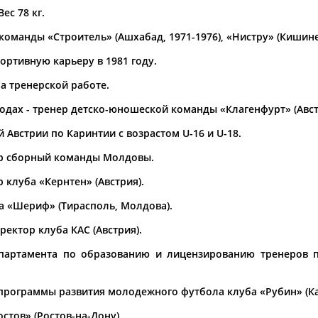
Вес 78 кг.
а рождения
команды «Строитель» (Ашхабад, 1971-1976), «Нистру» (Кишинев,
по
чч
мм
год
чч
мм
год
ортивную карьеру в 1981 году.
на тренерской работе.
годах - тренер детско-юношеской команды «Клагенфурт» (Авст
й Австрии по Каринтии с возрастом U-16 и U-18.
нер сборный команды Молдовы.
р клуба «Кернтен» (Австрия).
ба «Шериф» (Тирасполь, Молдова).
ректор клуба КАС (Австрия).
департамента по образованию и лицензированию тренеров
ь программы развития молодежного футбола клуба «Рубин» (Ка
остов» (Ростов-на-Дону).