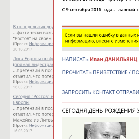
С 9 сентября 2016 года - главный 
В понедельник двумя матчами завершится первый круг ч
...фактически возглавлял - однако де-юре тренером южа
Если вы нашли ошибку в данных
"Ростов" на своем поле сумел...
информацию, внесите изменения
(Проект:
Информационное агентство СТАДИОН
)
30.10.2017
Лига Европы по футболу. 1/8 финала. "Манчестер Юнайтед"
НАПИСАТЬ
Иван ДАНИЛЬЯНЦ
(прямая видеотрансляция)
...претензий в последних матчах нет. Главный тренер к
ПРОЧИТАТЬ ПРИВЕТСТВИЕ / П
отметил, что потеря трех ключевых футболистов,...
(Проект:
Информационное агентство СТАДИОН
)
16.03.2017
ЗАПРОСИТЬ КОНТАКТ ОТПРАВИ
Сегодня "Ростов" на "Олд Траффорд" встретится с ""Ман
Европы
...претензий в последних матчах нет. Главный тренер к
СЕГОДНЯ ДЕНЬ РОЖДЕНИЯ У
отметил, что потеря трех ключевых футболистов,... ...ар
Мажейка из Литвы. По словам
Данильянца
, играть на "О
(Проект:
Информационное агентство СТАДИОН
)
16.03.2017