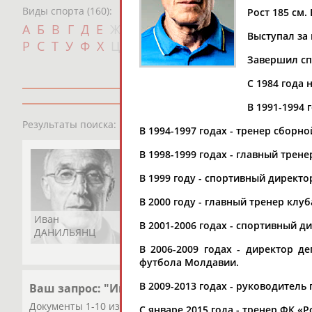
Виды спорта (160):
Рост 185 см. 
Дат
А
Б
В
Г
Д
Е
Ж
З
И
К
Л
М
Н
О
П
Выступал за 
с
Р
С
Т
У
Ф
Х
Ц
Ч
Ш
Щ
Э
Ю
Я
Завершил сп
С 1984 года 
В 1991-1994 
1
персона
Результаты поиска:
В 1994-1997 годах - тренер сборно
В 1998-1999 годах - главный тре
В 1999 году - спортивный директо
В 2000 году - главный тренер клу
Иван
В 2001-2006 годах - спортивный ди
ДАНИЛЬЯНЦ
В 2006-2009 годах - директор 
футбола Молдавии.
В 2009-2013 годах - руководител
Ваш запрос: "Иван Данильянц"
Документы 1-10 из 19 найденных уникальных документов
С январе 2015 года - тренер ФК «Р