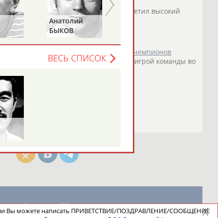
 тренер "Ростова"
Иван
Данильянц
отметил высокий
Анатолий
Наталья
о СТАДИОН
)
БЫКОВ
ПЕТРОВА
тлетико" в матче группового этапа Лиги чемпионов
ВЕСЬ СПИСОК
ициально возглавляет
Иван
Данильянц
, игрой команды во
о СТАДИОН
)
новостной рассылке: 996
ели Вы можете написать ПРИВЕТСТВИЕ/ПОЗДРАВЛЕНИЕ/СООБЩЕНИЕ