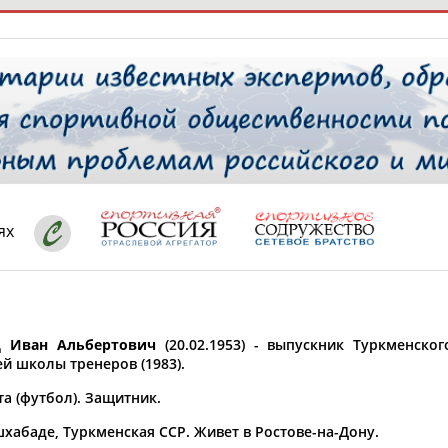
РЕСУРСНАЯ ПЛОЩАДКА
ТАБЛО АК
 специалисты
ях
ставляет регион*
 выбран
 Иван Альбертович
(20.02.1953) - выпускник Туркменског
* для действующих спортсменов
то рождения
ей школы тренеров (1983).
 выбран
а (футбол). Защитник.
ион проживания
хабаде, Туркменская ССР. Живет в Ростове-на-Дону.
 выбран