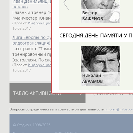
Иван Данильянц: Едем в Англию с надеждой совершить чу
немало
Главный тренер "Ростова"
Иван
Данильянц
прокомменти
Анатолий
Виктор
"Манчестер Юнайтед" (1:1) в п...
ЦАРИК
БАЖЕНОВ
(Проект:
Информационное агентство СТАДИОН
)
10.03.2017
СЕГОДНЯ ДЕНЬ ПАМЯТИ У П
Лига Европы по футболу. 1/16 финала. "Ростов" (Россия) -
видеотрансляция)
...сыграют с "Томью". Команда, которую возглавляет
Ива
тренировочный процесс отвечает Курбан... ...защитник П
Эзатоллахи. По словам
Данильянца
, под вопросом участи
(Проект:
Информационное агентство СТАДИОН
)
16.02.2017
Николай
АБРАМОВ
ТАБЛО АКТИВНОСТИ
ЦЕЛИ ПРОЕКТА
К
Вопросы сотрудничества и совместной деятельности
inform@infospor
©
Стадион, 1998-2026