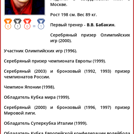
Москве.
Рост 198 см. Вес 89 кг.
Первый тренер -
В.В. Бабакин
.
=
Дмитрий
Тамилла
Рамазан
Ростом
0
1
0
1
АБАРЕНОВ
АБАСОВА
АБАЧАРАЕВ
АБАШИДЗЕ
Серебряный призер Олимпийских
игр (2000).
Участник Олимпийских игр (1996).
Серебряный призер чемпионата Европы (1999).
Флюра
Татьяна
Акжана
Артур
АББАТЕ-
АББЯСОВА
АБДИКАРИМОВА
АБДРАХМАНОВ
Серебряный (2003) и бронзовый (1992, 1993) призер
БУЛАТОВА
чемпионатов России.
Чемпион Японии (1998).
Обладатель Кубка мира (1999).
Серебряный (2000) и бронзовый (1996, 1997) призер
Мировой лиги.
Обладатель Суперкубка Италии (1999).
Обладатель Кубка Европейской конфедерации волейбола