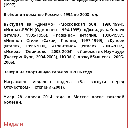
(1997).
В сборной команде России с 1994 по 2000 год.
Выступал за «Динамо» (Московская обл., 1990-1994),
«Искра»-РВСН (Одинцово, 1994-1995), «Джоя-дель-Колле»
(Италия, 1995-1996), «Равенна» (Италия, 1996-1997),
«Ниппон Стил» (Сакаи, Япония, 1997-1999), «Кунео»
Каримжан
Аделя
Андрей
Герман
(Италия, 1999-2000), «Трентино» (Италия, 2000-2002),
АБДРАХМАНОВ
АБДРАХМАНОВА
АБДУВАЛИЕВ
АБДУЛАЕВ
«Искра» (Одинцово, 2002-2004), «Локомотив-Изумруд»
(Екатеринбург, 2004-2005), НОВА (Новокуйбышевск, 2005-
2006).
Завершил спортивную карьеру в 2006 году.
Рамазан
Тагир
Камиль
Загалав
АБДУЛАЕВ
АБДУЛАЕВ
АБДУЛАЗИЗОВ
АБДУЛБЕКОВ
Награжден медалью ордена «За заслуги перед
Отечеством» II степени (2001).
Умер 28 апреля 2014 года в Москве после тяжелой
болезни.
Камалудин
Абдула
Магомед
Назир
АБДУЛДАУДОВ
АБДУЛЖАЛИЛОВ
АБДУЛКАГИРОВ
АБДУЛЛАЕВ
Медали