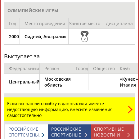
ЕЩЁ ПЕРСОНЫ
ОЛИМПИЙСКИЕ ИГРЫ
24 персон из 13181
Год
Место проведения
Занятое место
Дисциплина
2000
Сидней, Австралия
2
ТАБЛО АКТИВНОСТИ
Выступает за
ЦЕЛИ ПРОЕКТА
КОНТАКТЫ
НАШИ КНОПКИ
РЕКЛАМА
Федеральный
Регион
Город
Общество
Клуб
Московская
«Кунео»
Центральный
область
Италия
Вопросы сотрудничества и совместной деятельности
inform@infosport.ru
Если вы нашли ошибку в данных или имеете
недостающую информацию, внесите изменения
Адресов в новостной рассылке: 996
самостоятельно
Подпишись
РОССИЙСКИЕ
РОССИЙСКИЕ
СПОРТИВНЫЕ
©
Стадион, 1998-2026
СПОРТСМЕНЫ,
СПОРТИВНЫЕ
НОВОСТИ И