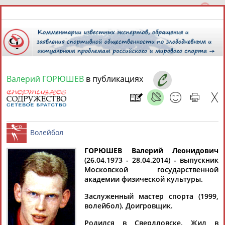
Валерий ГОРЮШЕВ
в публикациях
7 августа 2026 года,
09:30
СПОРТСМЕНЫ, ТРЕНЕРЫ И СПЕЦИАЛИСТЫ
13181
персон
Расширенный поиск
Найдено:
ГОРЮШЕВ Валерий Леонидович
(26.04.1973 - 28.04.2014) - выпускник
Московской государственной
Волейбол
академии физической культуры.
Заслуженный мастер спорта (1999,
волейбол). Доигровщик.
Аслаудин
Елена
Мария
Юлия
АБАЕВ
АБАИМОВА
АБАКУМОВА
АБАЛАКИНА
Родился в Свердловске. Жил в