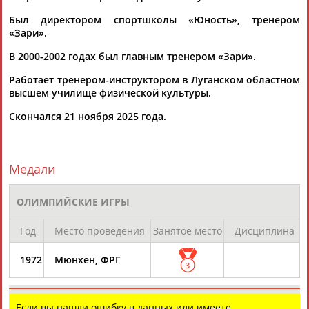
Был директором спортшколы «Юность», тренером
«Зари».
Каримжан
Аделя
Андрей
Герман
АБДРАХМАНОВ
АБДРАХМАНОВА
АБДУВАЛИЕВ
АБДУЛАЕВ
В 2000-2002 годах был главным тренером «Зари».
Работает тренером-инструктором в Луганском областном
высшем училище физической культуры.
Скончался 21 ноября 2025 года.
Рамазан
Тагир
Камиль
Загалав
АБДУЛАЕВ
АБДУЛАЕВ
АБДУЛАЗИЗОВ
АБДУЛБЕКОВ
Медали
Камалудин
Абдула
Магомед
Назир
ОЛИМПИЙСКИЕ ИГРЫ
АБДУЛДАУДОВ
АБДУЛЖАЛИЛОВ
АБДУЛКАГИРОВ
АБДУЛЛАЕВ
Год
Место проведения
Занятое место
Дисциплина
ЕЩЁ ПЕРСОНЫ
1972
Мюнхен, ФРГ
3
24 персон из 13181
Если вы нашли ошибку в данных или имеете