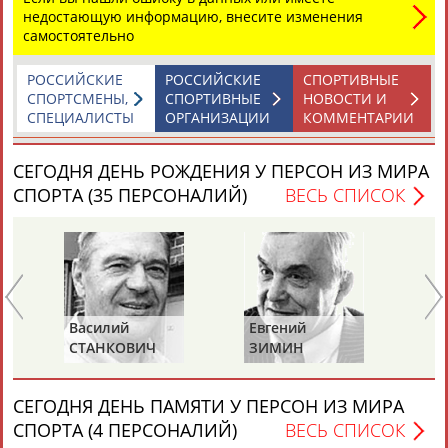
недостающую информацию, внесите изменения
самостоятельно
ТАБЛО АКТИВНОСТИ
РОССИЙСКИЕ
РОССИЙСКИЕ
СПОРТИВНЫЕ
СПОРТСМЕНЫ,
СПОРТИВНЫЕ
НОВОСТИ И
СПЕЦИАЛИСТЫ
ОРГАНИЗАЦИИ
КОММЕНТАРИИ
ЦЕЛИ ПРОЕКТА
КОНТАКТЫ
НАШИ КНОПКИ
РЕКЛАМА
СЕГОДНЯ ДЕНЬ РОЖДЕНИЯ У ПЕРСОН ИЗ МИРА
СПОРТА (35 ПЕРСОНАЛИЙ)
ВЕСЬ СПИСОК
Вопросы сотрудничества и совместной деятельности
inform@infosport.ru
Адресов в новостной рассылке: 996
Подпишись
Василий
Евгений
Ни
©
Стадион, 1998-2026
СТАНКОВИЧ
ЗИМИН
А
Разработка и поддержка ООО НАИТ «Стадион»
СЕГОДНЯ ДЕНЬ ПАМЯТИ У ПЕРСОН ИЗ МИРА
СПОРТА (4 ПЕРСОНАЛИЙ)
ВЕСЬ СПИСОК