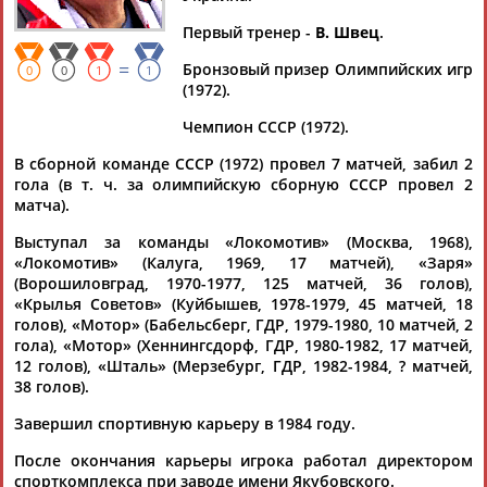
Дмитрий
Тамилла
Рамазан
Ростом
АБАРЕНОВ
АБАСОВА
АБАЧАРАЕВ
АБАШИДЗЕ
Первый тренер -
В. Швец
.
=
Бронзовый призер Олимпийских игр
0
0
1
1
(1972).
Чемпион СССР (1972).
Флюра
Татьяна
Акжана
Артур
АББАТЕ-
АББЯСОВА
АБДИКАРИМОВА
АБДРАХМАНОВ
В сборной команде СССР (1972) провел 7 матчей, забил 2
БУЛАТОВА
гола (в т. ч. за олимпийскую сборную СССР провел 2
матча).
Выступал за команды «Локомотив» (Москва, 1968),
«Локомотив» (Калуга, 1969, 17 матчей), «Заря»
(Ворошиловград, 1970-1977, 125 матчей, 36 голов),
«Крылья Советов» (Куйбышев, 1978-1979, 45 матчей, 18
голов), «Мотор» (Бабельсберг, ГДР, 1979-1980, 10 матчей, 2
гола), «Мотор» (Хеннингсдорф, ГДР, 1980-1982, 17 матчей,
12 голов), «Шталь» (Мерзебург, ГДР, 1982-1984, ? матчей,
38 голов).
Завершил спортивную карьеру в 1984 году.
После окончания карьеры игрока работал директором
спорткомплекса при заводе имени Якубовского.