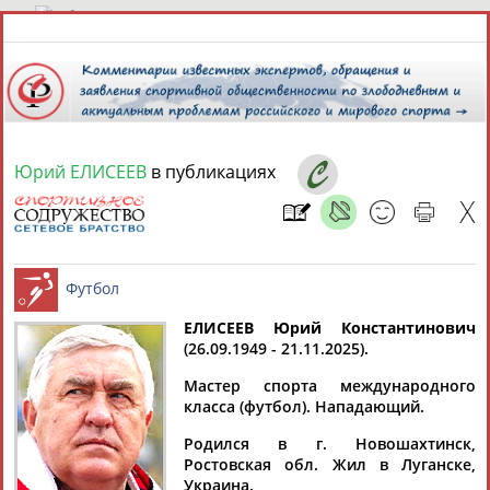
6 августа 2026 года,
07:57
СПОРТСМЕНЫ, ТРЕНЕРЫ И СПЕЦИАЛИСТЫ
Юрий ЕЛИСЕЕВ
в публикациях
13181
персон
Расширенный поиск
Найдено:
ЕЛИСЕЕВ Юрий Константинович
(26.09.1949 - 21.11.2025).
Аслаудин
Елена
Мария
Юлия
Футбол
АБАЕВ
АБАИМОВА
АБАКУМОВА
АБАЛАКИНА
Мастер спорта международного
класса (футбол). Нападающий.
Родился в г. Новошахтинск,
Ростовская обл. Жил в Луганске,
Украина.