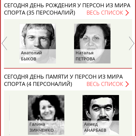
СЕГОДНЯ ДЕНЬ РОЖДЕНИЯ У ПЕРСОН ИЗ МИРА
СПОРТА (35 ПЕРСОНАЛИЙ)
ВЕСЬ СПИСОК
Каримжан
Аделя
Андрей
Герман
АБДРАХМАНОВ
АБДРАХМАНОВА
АБДУВАЛИЕВ
АБДУЛАЕВ
Анатолий
Наталья
Ю
БЫКОВ
ПЕТРОВА
К
СЕГОДНЯ ДЕНЬ ПАМЯТИ У ПЕРСОН ИЗ МИРА
Рамазан
Тагир
Камиль
Загалав
СПОРТА (4 ПЕРСОНАЛИЙ)
ВЕСЬ СПИСОК
АБДУЛАЕВ
АБДУЛАЕВ
АБДУЛАЗИЗОВ
АБДУЛБЕКОВ
Камалудин
Абдула
Магомед
Назир
АБДУЛДАУДОВ
АБДУЛЖАЛИЛОВ
АБДУЛКАГИРОВ
АБДУЛЛАЕВ
Галина
Ахмед
Й
ЗИНЧЕНКО
АНАРБАЕВ