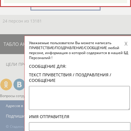
ЕЩЁ ПЕРСОНЫ
24 персон из 13181
Уважаемые пользователи Вы можете написать
ТАБЛО АКТИВНОСТИ
ПРИВЕТСТВИЕ/ПОЗДРАВЛЕНИЕ/СООБЩЕНИЕ любой
персоне, информация о которой содержится в нашей БД
Персоналий !
ЦЕЛИ ПРОЕКТА
КОНТАКТЫ
НАШИ КНОПКИ
РЕКЛАМА
СООБЩЕНИЕ ДЛЯ:
ТЕКСТ ПРИВЕТСТВИЯ / ПОЗДРАВЛЕНИЯ /
СООБЩЕНИЕ
Вопросы сотрудничества и совместной деятельности
inform@infosport.ru
Адресов в новостной рассылке: 996
Подпишись
ИМЯ ОТПРАВИТЕЛЯ
©
Стадион, 1998-2026