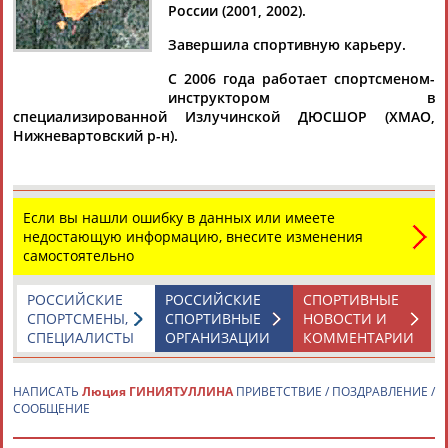
России (2001, 2002).
Завершила спортивную карьеру.
С 2006 года работает спортсменом-
Дмитрий
Тамилла
Рамазан
Ростом
инструктором в
АБАРЕНОВ
АБАСОВА
АБАЧАРАЕВ
АБАШИДЗЕ
специализированной Излучинской ДЮСШОР (ХМАО,
Нижневартовский р-н).
Флюра
Татьяна
Акжана
Артур
Если вы нашли ошибку в данных или имеете
АББАТЕ-
АББЯСОВА
АБДИКАРИМОВА
АБДРАХМАНОВ
недостающую информацию, внесите изменения
БУЛАТОВА
самостоятельно
РОССИЙСКИЕ
РОССИЙСКИЕ
СПОРТИВНЫЕ
СПОРТСМЕНЫ,
СПОРТИВНЫЕ
НОВОСТИ И
СПЕЦИАЛИСТЫ
ОРГАНИЗАЦИИ
КОММЕНТАРИИ
НАПИСАТЬ
Люция ГИНИЯТУЛЛИНА
ПРИВЕТСТВИЕ / ПОЗДРАВЛЕНИЕ /
СООБЩЕНИЕ