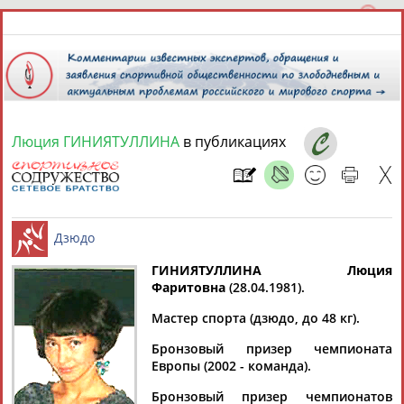
Люция ГИНИЯТУЛЛИНА
в публикациях
6 августа 2026 года,
16:00
СПОРТСМЕНЫ, ТРЕНЕРЫ И СПЕЦИАЛИСТЫ
13181
персон
Расширенный поиск
Найдено:
ГИНИЯТУЛЛИНА Люция
Фаритовна
(28.04.1981).
Дзюдо
Мастер спорта (дзюдо, до 48 кг).
Бронзовый призер чемпионата
Европы (2002 - команда).
Аслаудин
Елена
Мария
Юлия
АБАЕВ
АБАИМОВА
АБАКУМОВА
АБАЛАКИНА
Бронзовый призер чемпионатов