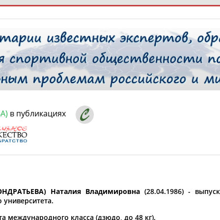
РЕСУРСНАЯ ПЛОЩАДКА
ТАБЛО АК
 специалисты
А)
в публикациях
ставляет регион*
 выбран
* для действующих спортсменов
то рождения
 выбран
НДРАТЬЕВА) Наталия Владимировна
(28.04.1986) - выпус
о университета.
ион проживания
а международного класса (дзюдо, до 48 кг).
 выбран