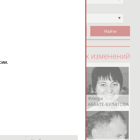
Чемпион
Не выбран
100 последних изменений
сии.
Рамазан
Ростом
Флюра
АБАЧАРАЕВ
АБАШИДЗЕ
АББАТЕ-БУЛАТОВА