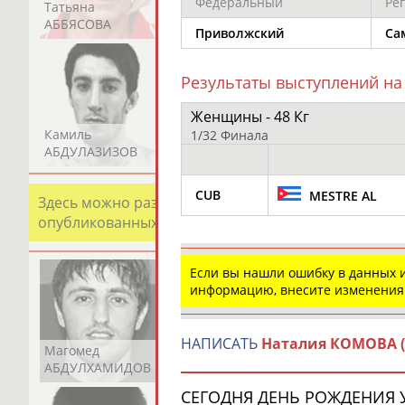
Федеральный
Ре
Татьяна
Акжана
Артур
АББЯСОВА
АБДИКАРИМОВА
АБДРАХМАНОВ
Приволжский
Са
Результаты выступлений на
Женщины - 48 Кг
Камиль
Загалав
Камалудин
1/32 Финала
АБДУЛАЗИЗОВ
АБДУЛБЕКОВ
АБДУЛДАУДОВ
CUB
MESTRE AL
Здесь можно разместить информацию о хорошо изв
опубликованных записях. Страна должна знать свои
Если вы нашли ошибку в данных
информацию, внесите изменения
НАПИСАТЬ
Наталия КОМОВА 
Магомед
Шамиль
Адлан
АБДУЛХАМИДОВ
АБДУРАХМАНОВ
АБДУРАШИДОВ
СЕГОДНЯ ДЕНЬ РОЖДЕНИЯ У