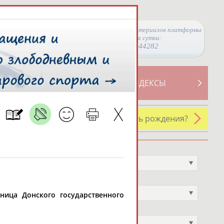
Просмотры материалов платформы
за сутки:
44282
ТИВНОСТИ
СВОДНЫЕ ИНДЕКСЫ
У кого сегодня день рождения?
Профессия
Не выбран
Спортивное звание
Не выбран
кница Донского государственного
Учёное звание
Не выбран