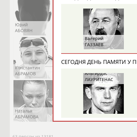
Юрий
Никита
Виктор
АБОВЯН
АБОЗОВИК
АБОИМОВ
Валерий
Валерий
ИЛЬИНЫХ
ГАЗЗАЕВ
СЕГОДНЯ ДЕНЬ ПАМЯТИ У П
Константин
Константин
Николай
Альгирдас
АБРАМОВ
АБРАМОВ
АБРАМОВ
ЛАУРИТЕНАС
Наталья
Нелли
Светлана
АБРАМОВА
АБРАМОВА
АБРАМОВА
63 персон из 13181