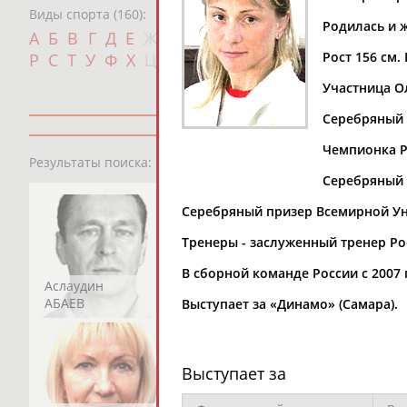
Виды спорта (160):
Родилась и 
Дат
А
Б
В
Г
Д
Е
Ж
З
И
К
Л
М
Н
О
П
с
Рост 156 см. 
Р
С
Т
У
Ф
Х
Ц
Ч
Ш
Щ
Э
Ю
Я
Участница Ол
Серебряный п
Чемпионка Ро
13181
персон
Результаты поиска:
Серебряный (
Серебряный призер Всемирной Ун
Тренеры - заслуженный тренер Р
В сборной команде России с 2007 
Аслаудин
Елена
Мария
АБАЕВ
АБАИМОВА
АБАКУМОВА
Выступает за «Динамо» (Самара).
Выступает за