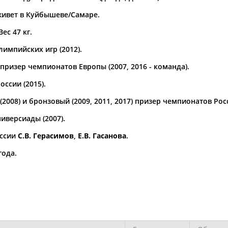
живет в Куйбышеве/Самаре.
а рождения
по
чч
мм
год
чч
мм
год
Вес 47 кг.
импийских игр (2012).
ризер чемпионатов Европы (2007, 2016 - команда).
ссии (2015).
2008) и бронзовый (2009, 2011, 2017) призер чемпионатов Рос
иверсиады (2007).
оссии
С.В. Герасимов
,
Е.В. Гасанова
.
года.
Юлия
Дмитрий
Тамилла
АБАЛАКИНА
АБАРЕНОВ
АБАСОВА