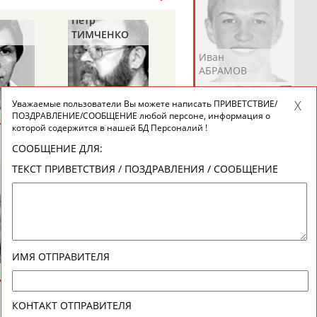
Петр
Елена
ТИМЧЕНКО
ДАВЫДОВА
Андрей
Валерий
Иван
АБРАМОВ
АБРАМОВ
АБРАМОВ
Уважаемые пользователи Вы можете написать ПРИВЕТСТВИЕ/
ПОЗДРАВЛЕНИЕ/СООБЩЕНИЕ любой персоне, информация о
которой содержится в нашей БД Персоналий !
ВЕСЬ СПИСОК
СООБЩЕНИЕ ДЛЯ:
Екатерина
Ирина
Лидия
ТЕКСТ ПРИВЕТСТВИЯ / ПОЗДРАВЛЕНИЯ / СООБЩЕНИЕ
Александр
Геннадий
АБРАМОВА
АБРАМОВА
АБРАМОВА
ЯГУБКИН
ТУРЕЦКИЙ
Иракли
Осеп
Рамиль
ИМЯ ОТПРАВИТЕЛЯ
АБРАМЯН
АБРАМЯН
АБРАРОВ
КОНТАКТ ОТПРАВИТЕЛЯ