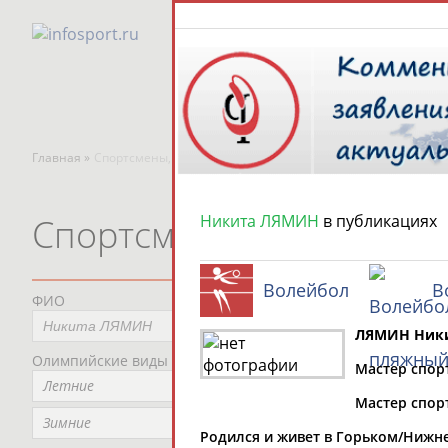
Главная »
Спортсмены, тренеры и специалисты
Никита ЛЯМИН
в публикациях
Спортсмены, тренеры и
Волейбол
В
ФИО
Пред
Не
ЛЯМИН Ники
Олимпийские виды спорта
Мес
Мастер спорт
Летние
Не
Мастер спор
Рег
Зимние
Родился и живет в Горьком/Нижн
Не