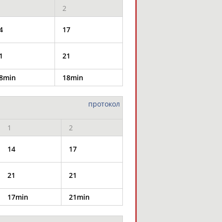
2
4
17
1
21
8min
18min
протокол
1
2
14
17
21
21
17min
21min