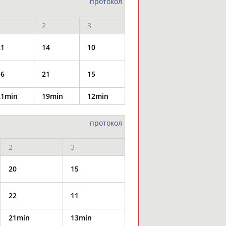
протокол
1
2
3
21
14
10
16
21
15
21min
19min
12min
протокол
2
3
20
15
22
11
21min
13min