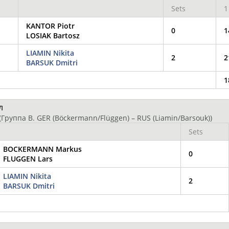
Sets
1
KANTOR Piotr
0
1
LOSIAK Bartosz
LIAMIN Nikita
2
2
BARSUK Dmitri
1
л
(Группа В. GER (Böckermann/Flüggen) – RUS (Liamin/Barsouk))
Sets
BOCKERMANN Markus
0
FLUGGEN Lars
LIAMIN Nikita
2
BARSUK Dmitri