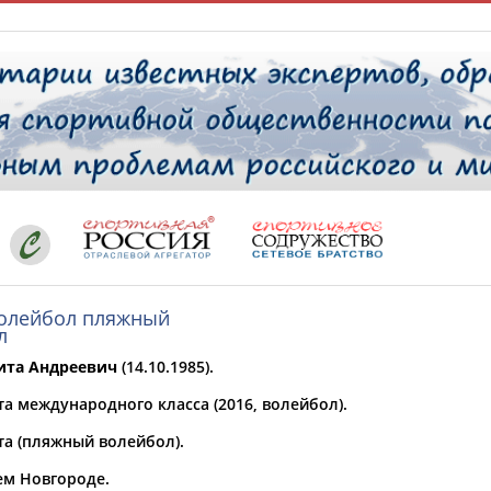
РЕСУРСНАЯ ПЛОЩАДКА
ТАБЛО АК
 специалисты
олейбол пляжный
ставляет регион*
 выбран
та Андреевич
(14.10.1985).
* для действующих спортсменов
то рождения
а международного класса (2016, волейбол).
 выбран
та (пляжный волейбол).
ион проживания
ем Новгороде.
 выбран