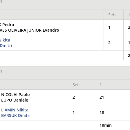
л
Sets
 Pedro
1
ES OLIVEIRA JUNIOR Evandro
ikita
2
Dmitri
л
Sets
1
NICOLAI Paolo
2
21
LUPO Daniele
LIAMIN Nikita
1
18
BARSUK Dmitri
19min