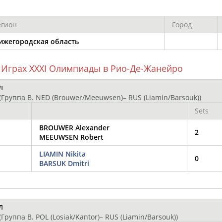
ОНТАКТЫ
НАШИ КНОПКИ
РЕКЛАМА
егион
Город
t.ru
ижегородская область
Адресов в 
 Играх XXXI Олимпиады в Рио-Де-Жанейро
Подпиши
л
(Группа В. NED (Brouwer/Meeuwsen)– RUS (Liamin/Barsouk))
Sets
BROUWER Alexander
2
MEEUWSEN Robert
LIAMIN Nikita
0
BARSUK Dmitri
л
(Группа В. POL (Losiak/Kantor)– RUS (Liamin/Barsouk))