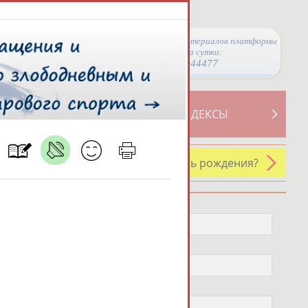
Просмотры материалов платформы
за сутки:
44477
ТИВНОСТИ
СВОДНЫЕ ИНДЕКСЫ
У кого сегодня день рождения?
Профессия
Не выбран
Спортивное звание
Не выбран
Учёное звание
Не выбран