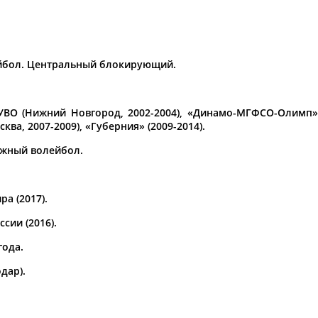
а рождения
по
чч
мм
год
чч
мм
год
лейбол. Центральный блокирующий.
ВО (Нижний Новгород, 2002-2004), «Динамо-МГФСО-Олимп» (
ква, 2007-2009), «Губерния» (2009-2014).
ляжный волейбол.
а (2017).
сии (2016).
года.
дар).