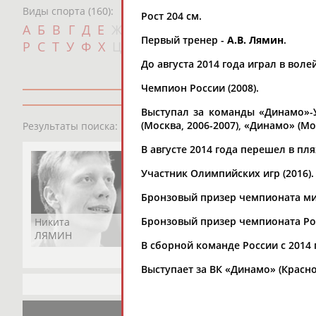
Виды спорта (160):
Рост 204 см.
Дат
А
Б
В
Г
Д
Е
Ж
З
И
К
Л
М
Н
О
П
Первый тренер -
А.В. Лямин
.
с
Р
С
Т
У
Ф
Х
Ц
Ч
Ш
Щ
Э
Ю
Я
До августа 2014 года играл в во
Чемпион России (2008).
Выступал за команды «Динамо»-У
1
персона
(Москва, 2006-2007), «Динамо» (Мос
Результаты поиска:
В августе 2014 года перешел в п
Участник Олимпийских игр (2016).
Бронзовый призер чемпионата мир
Бронзовый призер чемпионата Рос
Никита
ЛЯМИН
В сборной команде России с 2014 
Выступает за ВК «Динамо» (Красно