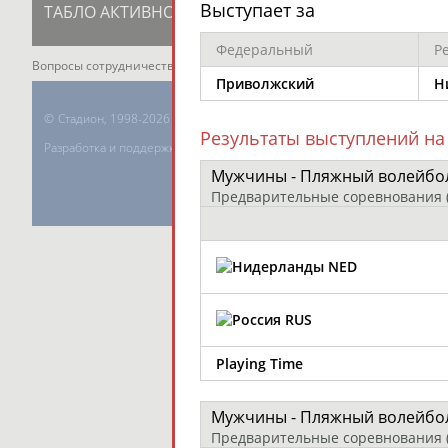
Выступает за
ТАБЛО АКТИВНОСТИ
ЦЕЛИ ПРОЕКТА
К
Федеральный
Р
Вопросы сотрудничества и совместной деятельности
inform@infospor
Приволжский
Н
©
Стадион, 1998-2026
Результаты выступлений на
Разработка и поддержка ООО НАИТ «Стадион»
Мужчины - Пляжный волейбо
Предварительные соревнования
NED
RUS
Playing Time
Мужчины - Пляжный волейбо
Предварительные соревнования