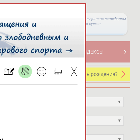
Просмотры материалов платформы
за сутки:
ТИВНОСТИ
СВОДНЫЕ ИНДЕКСЫ
У кого сегодня день рождения?
Профессия
Не выбран
Спортивное звание
Не выбран
Учёное звание
Не выбран
).