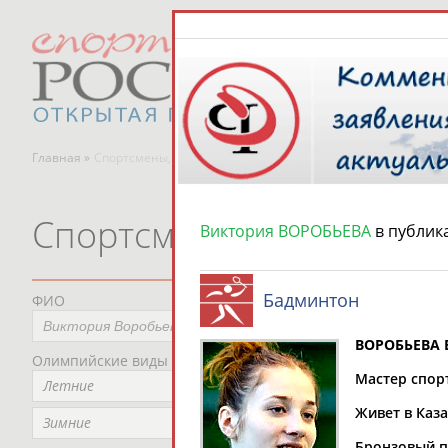
Главная »
Спортсмены, тренеры и специалисты
Спортсмены, тренеры и
Виктория ВОРОБЬЕВА
в публик
Бадминтон
ФИО
Пред
Не
ВОРОБЬЕВА 
Олимпийские виды спорта
Мес
Мастер спорт
Летние
Не
Живет в Каза
Рег
Зимние
Не
Бронзовый пр