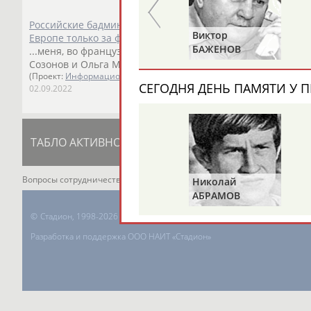
Российские бадминтонисты в сезоне 2022/23 сохранили в
Анатолий
Виктор
Европе только за французские клубы
ЦАРИК
БАЖЕНОВ
...меня, во французской лиге в этом сезоне будут играть
В
Созонов и Ольга Морозова, - сказала...
(Проект:
Информационное агентство СТАДИОН
)
СЕГОДНЯ ДЕНЬ ПАМЯТИ У П
02.09.2022
ТАБЛО АКТИВНОСТИ
ЦЕЛИ ПРОЕКТА
К
Вопросы сотрудничества и совместной деятельности
inform@infospor
Николай
АБРАМОВ
©
Стадион, 1998-2026
Разработка и поддержка ООО НАИТ «Стадион»