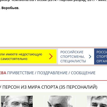
. Воробьев
.
а рождения
по
чч
мм
год
чч
мм
год
РОССИЙСКИЕ
РОСС
 или имеете недостающую
СПОРТСМЕНЫ,
СПОР
 самостоятельно
СПЕЦИАЛИСТЫ
ОРГА
ЕВА
ПРИВЕТСТВИЕ / ПОЗДРАВЛЕНИЕ / СООБЩЕНИЕ
 ПЕРСОН ИЗ МИРА СПОРТА (35 ПЕРСОНАЛИЙ)