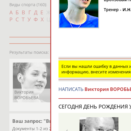
Виды спорта (160):
Тренер -
И.Н
Дат
А
Б
В
Г
Д
Е
Ж
З
И
К
Л
М
Н
О
П
с
Р
С
Т
У
Ф
Х
Ц
Ч
Ш
Щ
Э
Ю
Я
1
персона
Результаты поиска:
Если вы нашли ошибку в данных
информацию, внесите изменения
НАПИСАТЬ
Виктория ВОРОБЬ
Виктория
ВОРОБЬЕВА
СЕГОДНЯ ДЕНЬ РОЖДЕНИЯ У
Ваш запрос: "Виктория Воробьева"
Документы 1-2 из 2 найденных уникальных документов