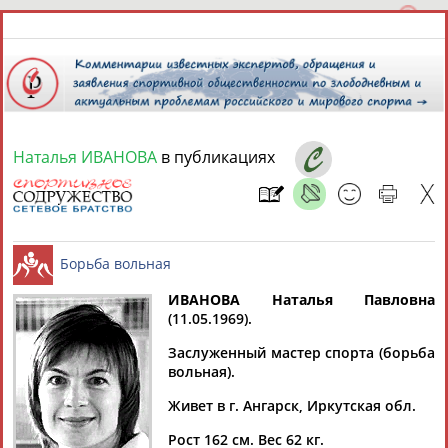
Наталья ИВАНОВА
в публикациях
8 августа 2026 года,
15:59
СПОРТСМЕНЫ, ТРЕНЕРЫ И СПЕЦИАЛИСТЫ
13181
персон
Расширенный поиск
Найдено:
ИВАНОВА Наталья Павловна
(11.05.1969).
Борьба вольная
Заслуженный мастер спорта (борьба
вольная).
Живет в г. Ангарск, Иркутская обл.
Аслаудин
Елена
Мария
Юлия
АБАЕВ
АБАИМОВА
АБАКУМОВА
АБАЛАКИНА
Рост 162 см. Вес 62 кг.