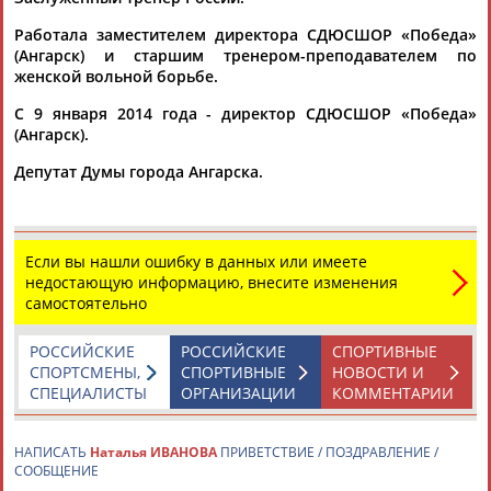
Работала заместителем директора СДЮСШОР «Победа»
(Ангарск) и старшим тренером-преподавателем по
женской вольной борьбе.
С 9 января 2014 года - директор СДЮСШОР «Победа»
(Ангарск).
Каримжан
Аделя
Андрей
Герман
Депутат Думы города Ангарска.
АБДРАХМАНОВ
АБДРАХМАНОВА
АБДУВАЛИЕВ
АБДУЛАЕВ
Если вы нашли ошибку в данных или имеете
недостающую информацию, внесите изменения
Рамазан
Тагир
Камиль
Загалав
самостоятельно
АБДУЛАЕВ
АБДУЛАЕВ
АБДУЛАЗИЗОВ
АБДУЛБЕКОВ
РОССИЙСКИЕ
РОССИЙСКИЕ
СПОРТИВНЫЕ
СПОРТСМЕНЫ,
СПОРТИВНЫЕ
НОВОСТИ И
СПЕЦИАЛИСТЫ
ОРГАНИЗАЦИИ
КОММЕНТАРИИ
Камалудин
Абдула
Магомед
Назир
АБДУЛДАУДОВ
АБДУЛЖАЛИЛОВ
АБДУЛКАГИРОВ
АБДУЛЛАЕВ
НАПИСАТЬ
Наталья ИВАНОВА
ПРИВЕТСТВИЕ / ПОЗДРАВЛЕНИЕ /
СООБЩЕНИЕ