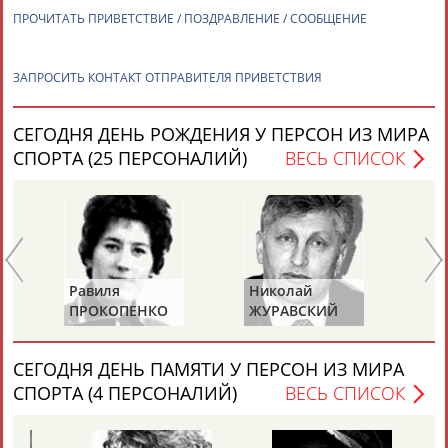
ЕЩЁ ПЕРСОНЫ
ПРОЧИТАТЬ ПРИВЕТСТВИЕ / ПОЗДРАВЛЕНИЕ / СООБЩЕНИЕ
24 персон из 13181
ЗАПРОСИТЬ КОНТАКТ ОТПРАВИТЕЛЯ ПРИВЕТСТВИЯ
СЕГОДНЯ ДЕНЬ РОЖДЕНИЯ У ПЕРСОН ИЗ МИРА
ТАБЛО АКТИВНОСТИ
СПОРТА (25 ПЕРСОНАЛИЙ)
ВЕСЬ СПИСОК
ЦЕЛИ ПРОЕКТА
КОНТАКТЫ
НАШИ КНОПКИ
РЕКЛАМА
Равиля
Николай
Ю
ПРОКОПЕНКО
ЖУРАВСКИЙ
Х
Вопросы сотрудничества и совместной деятельности
inform@infosport.ru
(САЛИМОВА)
Адресов в новостной рассылке: 996
СЕГОДНЯ ДЕНЬ ПАМЯТИ У ПЕРСОН ИЗ МИРА
СПОРТА (4 ПЕРСОНАЛИЙ)
ВЕСЬ СПИСОК
Подпишись
©
Стадион, 1998-2026