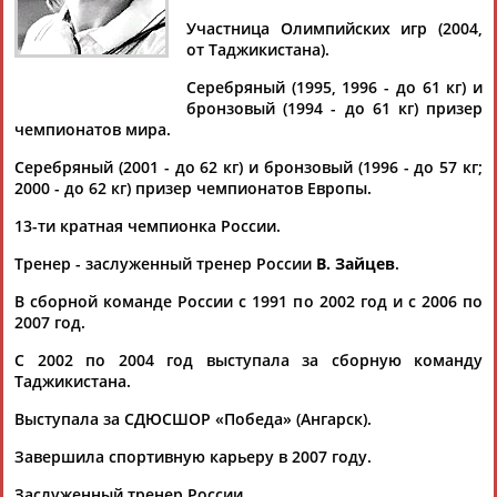
Участница Олимпийских игр (2004,
от Таджикистана).
Серебряный (1995, 1996 - до 61 кг) и
Дмитрий
Тамилла
Рамазан
Ростом
бронзовый (1994 - до 61 кг) призер
АБАРЕНОВ
АБАСОВА
АБАЧАРАЕВ
АБАШИДЗЕ
чемпионатов мира.
Серебряный (2001 - до 62 кг) и бронзовый (1996 - до 57 кг;
2000 - до 62 кг) призер чемпионатов Европы.
13-ти кратная чемпионка России.
Флюра
Татьяна
Акжана
Артур
АББАТЕ-
АББЯСОВА
АБДИКАРИМОВА
АБДРАХМАНОВ
Тренер - заслуженный тренер России
В. Зайцев
.
БУЛАТОВА
В сборной команде России с 1991 по 2002 год и с 2006 по
2007 год.
С 2002 по 2004 год выступала за сборную команду
Таджикистана.
Выступала за СДЮСШОР «Победа» (Ангарск).
Завершила спортивную карьеру в 2007 году.
Заслуженный тренер России.