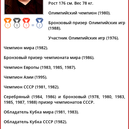
Рост 176 см. Вес 78 кг.
Олимпийский чемпион (1980).
Бронзовый призер Олимпийских игр
=
Дмитрий
Тамилла
Рамазан
Ростом
1
0
1
2
(1988).
АБАРЕНОВ
АБАСОВА
АБАЧАРАЕВ
АБАШИДЗЕ
Участник Олимпийских игр (1976).
Чемпион мира (1982).
Бронзовый призер чемпионата мира (1986).
Флюра
Татьяна
Акжана
Артур
АББАТЕ-
АББЯСОВА
АБДИКАРИМОВА
АБДРАХМАНОВ
Чемпион Европы (1983, 1985, 1987).
БУЛАТОВА
Чемпион Азии (1995).
Чемпион СССР (1981, 1982).
Серебряный (1984, 1986) и бронзовый (1978, 1980, 1983,
1985, 1987, 1988) призер чемпионатов СССР.
Обладатель Кубка мира (1981, 1983).
Обладатель Кубка СССР (1982).