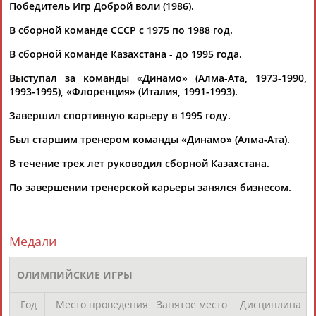
Победитель Игр Доброй воли (1986).
В сборной команде СССР с 1975 по 1988 год.
В сборной команде Казахстана - до 1995 года.
Выступал за команды «Динамо» (Алма-Ата, 1973-1990,
1993-1995), «Флоренция» (Италия, 1991-1993).
Каримжан
Аделя
Андрей
Герман
АБДРАХМАНОВ
АБДРАХМАНОВА
АБДУВАЛИЕВ
АБДУЛАЕВ
Завершил спортивную карьеру в 1995 году.
Был старшим тренером команды «Динамо» (Алма-Ата).
В течение трех лет руководил сборной Казахстана.
Рамазан
Тагир
Камиль
Загалав
По завершении тренерской карьеры занялся бизнесом.
АБДУЛАЕВ
АБДУЛАЕВ
АБДУЛАЗИЗОВ
АБДУЛБЕКОВ
Медали
Камалудин
Абдула
Магомед
Назир
ОЛИМПИЙСКИЕ ИГРЫ
АБДУЛДАУДОВ
АБДУЛЖАЛИЛОВ
АБДУЛКАГИРОВ
АБДУЛЛАЕВ
Год
Место проведения
Занятое место
Дисциплина