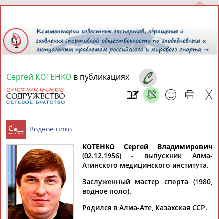
Сергей КОТЕНКО
в публикациях
8 августа 2026 года,
09:19
СПОРТСМЕНЫ, ТРЕНЕРЫ И СПЕЦИАЛИСТЫ
13181
персон
Расширенный поиск
Найдено:
КОТЕНКО Сергей Владимирович
(02.12.1956) - выпускник Алма-
Атинского медицинского института.
Водное поло
Заслуженный мастер спорта (1980,
водное поло).
Аслаудин
Елена
Мария
Юлия
Родился в Алма-Ате, Казахская ССР.
АБАЕВ
АБАИМОВА
АБАКУМОВА
АБАЛАКИНА