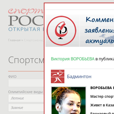
Главная »
Спортсмены, тренеры и специалисты
Спортсмены, тренеры и
Виктория ВОРОБЬЕВА
в публик
Бадминтон
ФИО
Пред
Не
ВОРОБЬЕВА 
Олимпийские виды спорта
Мес
Мастер спорт
Летние
Не
Живет в Каза
Рег
Зимние
Не
Бронзовый пр