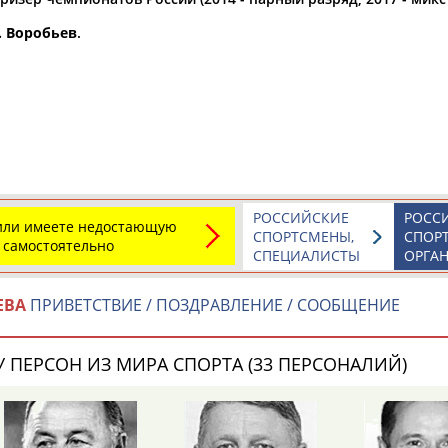
. Воробьев
.
а рождения
по
чч
мм
год
чч
мм
год
РОССИЙСКИЕ
РОСС
 или имеете недостающую
СПОРТСМЕНЫ,
СПОР
 самостоятельно
СПЕЦИАЛИСТЫ
ОРГА
ЕВА
ПРИВЕТСТВИЕ / ПОЗДРАВЛЕНИЕ / СООБЩЕНИЕ
Юлия
Дмитрий
Тамилла
АБАЛАКИНА
АБАРЕНОВ
АБАСОВА
 ПЕРСОН ИЗ МИРА СПОРТА (33 ПЕРСОНАЛИЙ)