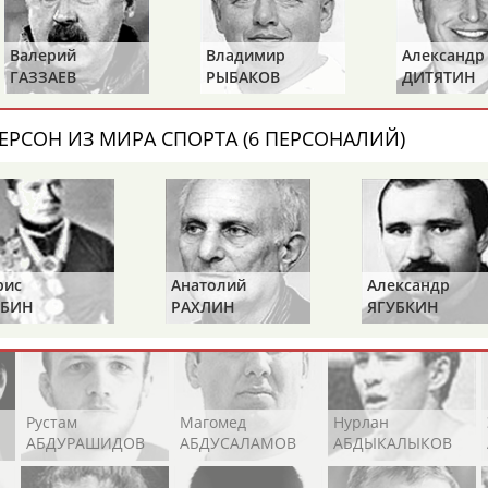
Каримжан
Аделя
Андрей
АБДРАХМАНОВ
АБДРАХМАНОВА
АБДУВАЛИЕВ
Валерий
Владимир
Александр
ГАЗЗАЕВ
РЫБАКОВ
ДИТЯТИН
ЕРСОН ИЗ МИРА СПОРТА (6 ПЕРСОНАЛИЙ)
Абдула
Магомед
Назир
АБДУЛЖАЛИЛОВ
АБДУЛКАГИРОВ
АБДУЛЛАЕВ
естном спортсмене, тренере, специалисте или исправит
х героев! Герои спорта - это одни из главных патриотов
рис
Анатолий
Александр
БИН
РАХЛИН
ЯГУБКИН
Рустам
Магомед
Нурлан
АБДУРАШИДОВ
АБДУСАЛАМОВ
АБДЫКАЛЫКОВ