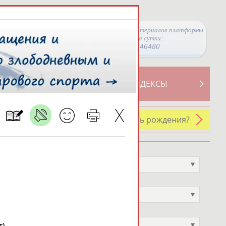
Просмотры материалов платформы
за сутки:
46480
ТИВНОСТИ
СВОДНЫЕ ИНДЕКСЫ
У кого сегодня день рождения?
Профессия
Не выбран
Спортивное звание
Не выбран
Учёное звание
Не выбран
).