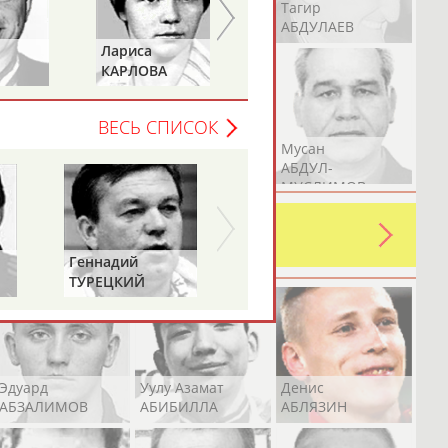
Герман
Рамазан
Тагир
АБДУЛАЕВ
АБДУЛАЕВ
АБДУЛАЕВ
Лариса
Петр
КАРЛОВА
ТИМЧЕНКО
ВЕСЬ СПИСОК
Аслан
Эмиль
Мусан
АБДУЛЛИН
АБДУЛЛИН
АБДУЛ-
МУСЛИМОВ
ь какую-либо ошибку в уже
 своей страны!
Геннадий
ТУРЕЦКИЙ
Эдуард
Уулу Азамат
Денис
АБЗАЛИМОВ
АБИБИЛЛА
АБЛЯЗИН