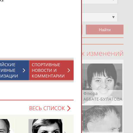
Чемпион
Не выбран
100 последних изменений
ИЙСКИЕ
СПОРТИВНЫЕ
ТИВНЫЕ
НОВОСТИ И
НИЗАЦИИ
КОММЕНТАРИИ
Рамазан
Ростом
Флюра
АБАЧАРАЕВ
АБАШИДЗЕ
АББАТЕ-БУЛАТОВА
ВЕСЬ СПИСОК