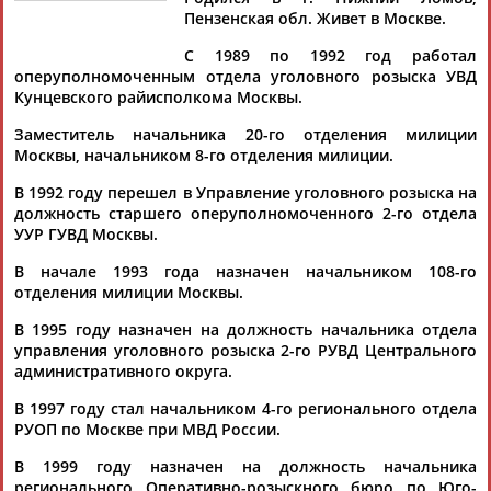
Пензенская обл. Живет в Москве.
С 1989 по 1992 год работал
оперуполномоченным отдела уголовного розыска УВД
Кунцевского райисполкома Москвы.
Дмитрий
Тамилла
Рамазан
Ростом
АБАРЕНОВ
АБАСОВА
АБАЧАРАЕВ
АБАШИДЗЕ
Заместитель начальника 20-го отделения милиции
Москвы, начальником 8-го отделения милиции.
В 1992 году перешел в Управление уголовного розыска на
должность старшего оперуполномоченного 2-го отдела
Флюра
Татьяна
Акжана
Артур
УУР ГУВД Москвы.
АББАТЕ-
АББЯСОВА
АБДИКАРИМОВА
АБДРАХМАНОВ
БУЛАТОВА
В начале 1993 года назначен начальником 108-го
отделения милиции Москвы.
В 1995 году назначен на должность начальника отдела
управления уголовного розыска 2-го РУВД Центрального
административного округа.
В 1997 году стал начальником 4-го регионального отдела
РУОП по Москве при МВД России.
В 1999 году назначен на должность начальника
регионального Оперативно-розыскного бюро по Юго-