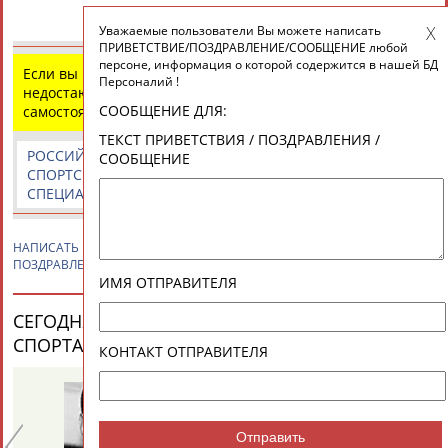
Разработка и поддержка ООО НАИТ «Стадион»
Уважаемые пользователи Вы можете написать
ПРИВЕТСТВИЕ/ПОЗДРАВЛЕНИЕ/СООБЩЕНИЕ любой
персоне, информация о которой содержится в нашей БД
Если вы нашли ошибку в данных или имеете
Персоналий !
недостающую информацию, внесите изменения
СООБЩЕНИЕ ДЛЯ:
самостоятельно
ТЕКСТ ПРИВЕТСТВИЯ / ПОЗДРАВЛЕНИЯ /
РОССИЙСКИЕ
РОССИЙСКИЕ
СПОРТИВНЫЕ
СООБЩЕНИЕ
СПОРТСМЕНЫ,
СПОРТИВНЫЕ
НОВОСТИ И
СПЕЦИАЛИСТЫ
ОРГАНИЗАЦИИ
КОММЕНТАРИИ
НАПИСАТЬ
Владимир КОЛОКОЛЬЦЕВ
ПРИВЕТСТВИЕ /
ПОЗДРАВЛЕНИЕ / СООБЩЕНИЕ
ИМЯ ОТПРАВИТЕЛЯ
СЕГОДНЯ ДЕНЬ РОЖДЕНИЯ У ПЕРСОН ИЗ МИРА
СПОРТА (25 ПЕРСОНАЛИЙ)
ВЕСЬ СПИСОК
КОНТАКТ ОТПРАВИТЕЛЯ
Отправить