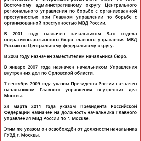
Восточному административному округу Центрального
регионального управления по борьбе с организованной
преступностью при Главном управлении по борьбе с
организованной преступностью МВД России.
В 2001 году назначен начальником 3-го отдела
оперативно-розыскного бюро главного управления МВД
России по Центральному федеральному округу.
Каримжан
Аделя
Андрей
Герман
АБДРАХМАНОВ
АБДРАХМАНОВА
АБДУВАЛИЕВ
АБДУЛАЕВ
В 2003 году назначен заместителем начальника бюро.
В январе 2007 года назначен начальником Управления
внутренних дел по Орловской области.
Рамазан
Тагир
Камиль
Загалав
7 сентября 2009 года указом Президента России назначен
АБДУЛАЕВ
АБДУЛАЕВ
АБДУЛАЗИЗОВ
АБДУЛБЕКОВ
начальником Главного управления внутренних дел
Москвы.
24 марта 2011 года указом Президента Российской
Федерации назначен на должность начальника Главного
управления МВД России по г. Москве.
Камалудин
Абдула
Магомед
Назир
АБДУЛДАУДОВ
АБДУЛЖАЛИЛОВ
АБДУЛКАГИРОВ
АБДУЛЛАЕВ
Этим же указом он освобождён от должности начальника
ГУВД г. Москвы.