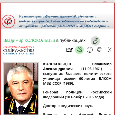
Владимир КОЛОКОЛЬЦЕВ
в публикациях
9 августа 2026 года,
12:40
СПОРТСМЕНЫ, ТРЕНЕРЫ И СПЕЦИАЛИСТЫ
КОЛОКОЛЬЦЕВ Владимир
Александрович
(11.05.1961) -
выпускник Высшего политического
13181
персон
Расширенный поиск
Найдено:
училища имени 60-летия ВЛКСМ
МВД СССР (1989).
Генерал полиции Российской
Федерации (10 ноября 2015 года).
Доктор юридических наук.
Аслаудин
Елена
Мария
Юлия
АБАЕВ
АБАИМОВА
АБАКУМОВА
АБАЛАКИНА
Родился в г. Нижний Ломов,