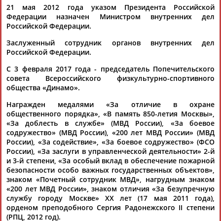
ЕЩЁ ПЕРСОНЫ
21 мая 2012 года указом Президента Российской
Федерации назначен Министром внутренних дел
Российской Федерации.
24 персон из 13181
Заслуженный сотрудник органов внутренних дел
Российской Федерации.
С 3 февраля 2017 года - председатель Попечительского
ТАБЛО АКТИВНОСТИ
совета Всероссийского физкультурно-спортивного
общества «Динамо».
Награжден медалями «За отличие в охране
ЦЕЛИ ПРОЕКТА
КОНТАКТЫ
НАШИ КНОПКИ
РЕКЛАМА
общественного порядка», «В память 850-летия Москвы»,
«За доблесть в службе» (МВД России), «За боевое
содружество» (МВД России), «200 лет МВД России» (МВД
России), «За содействие», «За боевое содружество» (ФСО
России), «За заслуги в управленческой деятельности» 2-й
и 3-й степени, «За особый вклад в обеспечение пожарной
Вопросы сотрудничества и совместной деятельности
inform@infosport.ru
безопасности особо важных государственных объектов»,
Адресов в новостной рассылке: 996
знаком «Почетный сотрудник МВД», нагрудным знаком
«200 лет МВД России», знаком отличия «За безупречную
Подпишись
службу городу Москве» ХХ лет (17 мая 2011 года),
орденом преподобного Сергия Радонежского II степени
©
Стадион, 1998-2026
(РПЦ, 2012 год).