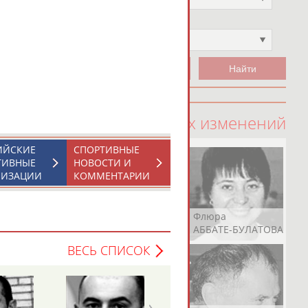
Чемпион
Не выбран
100 последних изменений
ИЙСКИЕ
СПОРТИВНЫЕ
ТИВНЫЕ
НОВОСТИ И
НИЗАЦИИ
КОММЕНТАРИИ
Рамазан
Ростом
Флюра
АБАЧАРАЕВ
АБАШИДЗЕ
АББАТЕ-БУЛАТОВА
ВЕСЬ СПИСОК