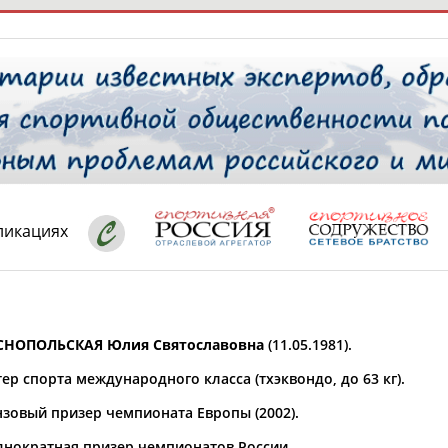
РЕСУРСНАЯ ПЛОЩАДКА
ТАБЛО АК
 специалисты
ликациях
ставляет регион*
 выбран
СНОПОЛЬСКАЯ Юлия Святославовна
(11.05.1981).
* для действующих спортсменов
то рождения
ер спорта международного класса (тхэквондо, до 63 кг).
 выбран
зовый призер чемпионата Европы (2002).
ион проживания
 выбран
нократная призер чемпионатов России.