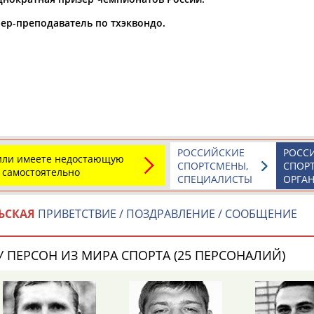
ер-преподаватель по тхэквондо.
а рождения
по
чч
мм
год
чч
мм
год
РОССИЙСКИЕ
РОСС
 или имеете недостающую
СПОРТСМЕНЫ,
СПОР
 самостоятельно
СПЕЦИАЛИСТЫ
ОРГА
ЬСКАЯ
ПРИВЕТСТВИЕ / ПОЗДРАВЛЕНИЕ / СООБЩЕНИЕ
Юлия
Дмитрий
Тамилла
АБАЛАКИНА
АБАРЕНОВ
АБАСОВА
 ПЕРСОН ИЗ МИРА СПОРТА (25 ПЕРСОНАЛИЙ)