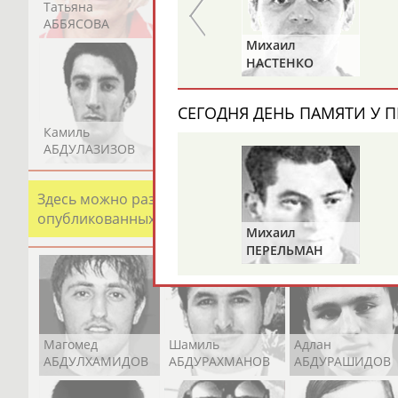
Татьяна
Акжана
Артур
АББЯСОВА
АБДИКАРИМОВА
АБДРАХМАНОВ
Юрий
Михаил
Й
ХМЫЛЕВ
НАСТЕНКО
СЕГОДНЯ ДЕНЬ ПАМЯТИ У П
Камиль
Загалав
Камалудин
АБДУЛАЗИЗОВ
АБДУЛБЕКОВ
АБДУЛДАУДОВ
Здесь можно разместить информацию о хорошо изв
опубликованных записях. Страна должна знать свои
Михаил
ПЕРЕЛЬМАН
(ПЕРЛЬМАН)
Магомед
Шамиль
Адлан
АБДУЛХАМИДОВ
АБДУРАХМАНОВ
АБДУРАШИДОВ