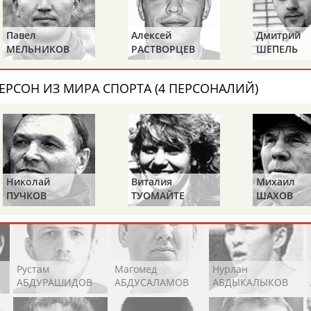
Каримжан
Аделя
Андрей
АБДРАХМАНОВ
АБДРАХМАНОВА
АБДУВАЛИЕВ
Павел
Алексей
Дмитрий
МЕЛЬНИКОВ
РАСТВОРЦЕВ
ШЕПЕЛЬ
ЕРСОН ИЗ МИРА СПОРТА (4 ПЕРСОНАЛИЙ)
Абдула
Магомед
Назир
АБДУЛЖАЛИЛОВ
АБДУЛКАГИРОВ
АБДУЛЛАЕВ
естном спортсмене, тренере, специалисте или исправит
х героев! Герои спорта - это одни из главных патриотов
Николай
Виталия
Михаил
ПУЧКОВ
ТУОМАЙТЕ
ШАХОВ
Рустам
Магомед
Нурлан
АБДУРАШИДОВ
АБДУСАЛАМОВ
АБДЫКАЛЫКОВ