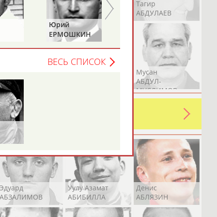
Герман
Рамазан
Тагир
АБДУЛАЕВ
АБДУЛАЕВ
АБДУЛАЕВ
Юрий
Владимир
ЕРМОШКИН
ГРИГОРЬЕВ
ВЕСЬ СПИСОК
Аслан
Эмиль
Мусан
АБДУЛЛИН
АБДУЛЛИН
АБДУЛ-
МУСЛИМОВ
ь какую-либо ошибку в уже
 своей страны!
Эдуард
Уулу Азамат
Денис
АБЗАЛИМОВ
АБИБИЛЛА
АБЛЯЗИН