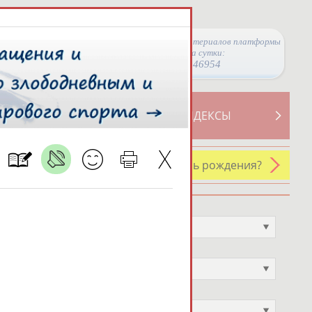
Просмотры материалов платформы
за сутки:
46954
ТИВНОСТИ
СВОДНЫЕ ИНДЕКСЫ
У кого сегодня день рождения?
Профессия
Не выбран
Спортивное звание
Не выбран
Учёное звание
Не выбран