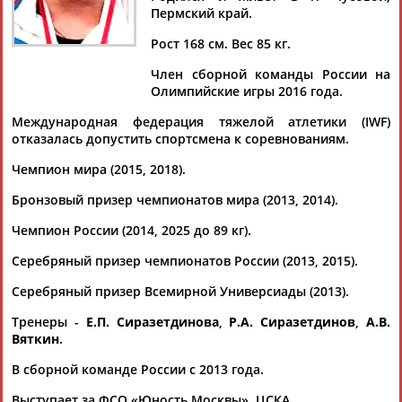
Пермский край.
Документы 1-10 из 25 найденных уникальных документов
Рост 168 см. Вес 85 кг.
1
2
3
Член сборной команды России на
Олимпийские игры 2016 года.
Чемпионат Европы по тяжелой атлетике стартует в Грузии
...86 кг), Зулфат Гараев (до 71 кг), Геворг Серобян (до 79 кг),
Международная федерация тяжелой атлетики (IWF)
Артем
Окулов
и Рамзан Джанхотов (оба - до 88 кг), Михаил...
отказалась допустить спортсмена к соревнованиям.
(Проект:
Информационное агентство СТАДИОН
)
19.04.2026
Чемпион мира (2015, 2018).
Георгий Купцов победил на чемпионате России по тяжелой
Бронзовый призер чемпионатов мира (2013, 2014).
атлетике
...в других весовых категориях: мужчины, до 89 кг: 1.
Артем
Чемпион России (2014, 2025 до 89 кг).
Окулов
(351; 155+196), 2. Рамзан Джанхотов (350;...
(Проект:
Информационное агентство СТАДИОН
)
Серебряный призер чемпионатов России (2013, 2015).
12.08.2025
Серебряный призер Всемирной Универсиады (2013).
Определен состав сборной России на чемпионат мира по
тяжелой атлетике
Тренеры -
Е.П. Сиразетдинова
,
Р.А. Сиразетдинов
,
А.В.
...Петров (до 73 кг), Вячеслав Яркин (до 81 кг), Роман Чепик и
Вяткин
.
Артем
Окулов
(оба - до 89 кг), Артур Бабаян и Георгий
В сборной команде России с 2013 года.
Купцов...
(Проект:
Информационное агентство СТАДИОН
)
Выступает за ФСО «Юность Москвы», ЦСКА.
06.12.2021