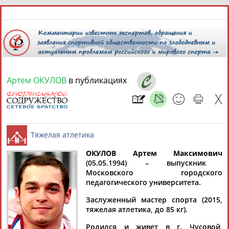
7 августа 2026 года,
19:03
СПОРТСМЕНЫ, ТРЕНЕРЫ И СПЕЦИАЛИСТЫ
Артем ОКУЛОВ
в публикациях
1
персона
Расширенный поиск
Найдено:
ОКУЛОВ Артем Максимович
(05.05.1994) – выпускник
Московского городского
Артем
Тяжелая атлетика
педагогического университета.
ОКУЛОВ
Заслуженный мастер спорта (2015,
тяжелая атлетика, до 85 кг).
Ваш запрос: "Артем Окулов"
Родился и живет в г. Чусовой,