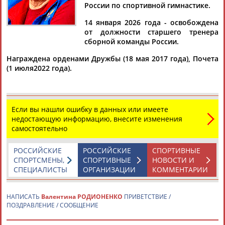
РОДИОНЕНКО
России по спортивной гимнастике.
14 января 2026 года - освобождена
от должности старшего тренера
Ваш запрос: "Валентина РОДИОНЕНКО"
сборной команды России.
Документы 1-10 из 141 найденных уникальных документов
Награждена орденами Дружбы (18 мая 2017 года), Почета
(1 июля2022 года).
1
2
3
4
...
13
14
15
Валентина Родионенко: МОК проявляет двойные стандарты
по вопросу отстранения спортсменов и стран
Если вы нашли ошибку в данных или имеете
...заслуженный тренер СССР и РФ по спортивной гимнастике
недостающую информацию, внесите изменения
Валентина
самостоятельно
Родионенко
. "В мире ничего не меняется,... ...не
меняется, продолжают царить двойные стандарты, - считает
Родионенко
. - Россиян и белорусов продолжают отстранять,
РОССИЙСКИЕ
РОССИЙСКИЕ
СПОРТИВНЫЕ
а тот...
СПОРТСМЕНЫ,
СПОРТИВНЫЕ
НОВОСТИ И
(Проект:
Информационное агентство СТАДИОН
)
СПЕЦИАЛИСТЫ
ОРГАНИЗАЦИИ
КОММЕНТАРИИ
02.03.2026
Валентина Родионенко покинула пост старшего тренера
НАПИСАТЬ
Валентина РОДИОНЕНКО
ПРИВЕТСТВИЕ /
сборной России по гимнастике
ПОЗДРАВЛЕНИЕ / СООБЩЕНИЕ
Валентина
Родионенко
покинула пост старшего тренера
сборной России по спортивной гимнастике, сообщается на