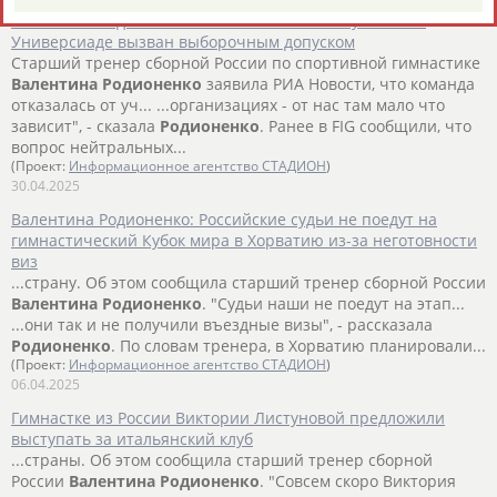
Валентина Родионенко: Отказ гимнасток от участия в
Универсиаде вызван выборочным допуском
Старший тренер сборной России по спортивной гимнастике
Валентина
Родионенко
заявила РИА Новости, что команда
отказалась от уч... ...организациях - от нас там мало что
зависит", - сказала
Родионенко
. Ранее в FIG сообщили, что
вопрос нейтральных...
(Проект:
Информационное агентство СТАДИОН
)
30.04.2025
Валентина Родионенко: Российские судьи не поедут на
гимнастический Кубок мира в Хорватию из-за неготовности
виз
...страну. Об этом сообщила старший тренер сборной России
Валентина
Родионенко
. "Судьи наши не поедут на этап...
...они так и не получили въездные визы", - рассказала
Родионенко
. По словам тренера, в Хорватию планировали...
(Проект:
Информационное агентство СТАДИОН
)
06.04.2025
Гимнастке из России Виктории Листуновой предложили
выступать за итальянский клуб
...страны. Об этом сообщила старший тренер сборной
России
Валентина
Родионенко
. "Совсем скоро Виктория