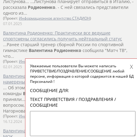
Листунова... ...Листунова планирует отправиться в Италию, -
рассказала
Родионенко
. - С ней связались представители
одного из...
(Проект:
Информационное агентство СТАДИОН
)
07.01.2025
Валентина Родионенко: Практически все ведущие
спортсмены согласились получить нейтральный статус
...Ранее старший тренер сборной России по спортивной
гимнастике
Валентина
Родионенко
сообщила "Матч ТВ",
что...
(Проект:
Информационное агентство СТАДИОН
)
Уважаемые пользователи Вы можете написать
02.01.2025
ПРИВЕТСТВИЕ/ПОЗДРАВЛЕНИЕ/СООБЩЕНИЕ любой
Валентина Родионенко: Гимнастки Мельникова и Листунова
персоне, информация о которой содержится в нашей БД
Персоналий !
намерены выступать в нейтральном статусе
... Об этом сообщила старший тренер национальной
СООБЩЕНИЕ ДЛЯ:
команды
Валентина
Родионенко
. "Листунова и Мельникова
ТЕКСТ ПРИВЕТСТВИЯ / ПОЗДРАВЛЕНИЯ /
приняли... ...тяжелой травмы находится под большим
СООБЩЕНИЕ
вопросом, - сказала
Родионенко
. - Что касается Никиты
Нагорнова, Артура Далалояна...
(Проект:
Информационное агентство СТАДИОН
)
16.12.2024
Валентина Родионенко: Бах не имеет права возглавлять
МОК