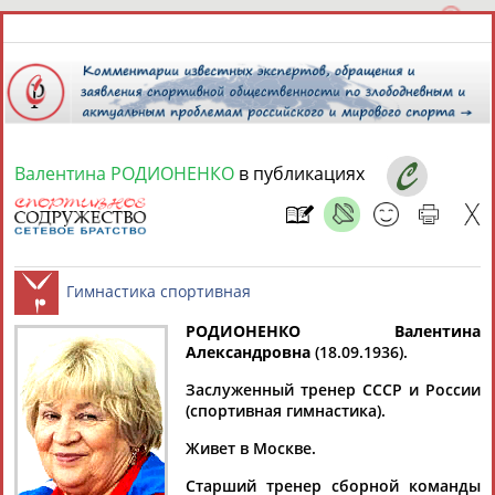
Валентина РОДИОНЕНКО
в публикациях
8 августа 2026 года,
10:41
СПОРТСМЕНЫ, ТРЕНЕРЫ И СПЕЦИАЛИСТЫ
РОДИОНЕНКО Валентина
1
персона
Расширенный поиск
Найдено:
Александровна
(18.09.1936).
Гимнастика спортивная
Заслуженный тренер СССР и России
(спортивная гимнастика).
Живет в Москве.
Валентина
Старший тренер сборной команды