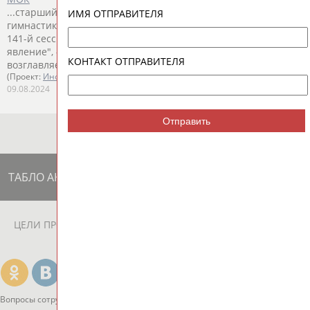
...старший тренер сборной России по спортивной
ИМЯ ОТПРАВИТЕЛЯ
гимнастике
Валентина
Родионенко
. В октябре 2023 года на
141-й сессии... ...Но я уверена, что это все временное
явление", - сказала
Родионенко
. Баху 70 лет. Он
КОНТАКТ ОТПРАВИТЕЛЯ
возглавляет МОК с 2013 года. ...
(Проект:
Информационное агентство СТАДИОН
)
09.08.2024
Отправить
ТАБЛО АКТИВНОСТИ
ЦЕЛИ ПРОЕКТА
КОНТАКТЫ
НАШИ КНОПКИ
РЕКЛАМА
Вопросы сотрудничества и совместной деятельности
inform@infosport.ru