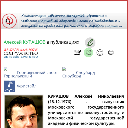
8 августа 2026 года,
16:48
СПОРТСМЕНЫ, ТРЕНЕРЫ И СПЕЦИАЛИСТЫ
Алексей КУРАШОВ
в публикациях
1
персона
Расширенный поиск
Найдено:
Горнолыжный спорт
Сноуборд
КУРАШОВ Алексей Николаевич
Алексей
(
18.12.1976) - выпускник
КУРАШОВ
Московского государственного
университета по землеустройству и
Фристайл
Московской государственной
академии физической культуры.
ТАБЛО АКТИВНОСТИ