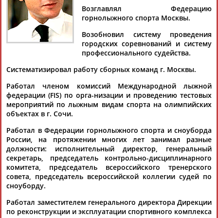
Возглавлял Федерацию
горнолыжного спорта Москвы.
ЦЕЛИ ПРОЕКТА
КОНТАКТЫ
НАШИ КНОПКИ
РЕКЛАМА
Возобновил систему проведения
городских соревнований и систему
профессионального судейства.
Систематизировал работу сборных команд г. Москвы.
Вопросы сотрудничества и совместной деятельности
inform@infosport.ru
Работал членом комиссий Международной лыжной
федерации (FIS) по орга-низации и проведению тестовых
Адресов в новостной рассылке: 996
мероприятий по лыжным видам спорта на олимпийских
объектах в г. Сочи.
Подпишись
Работал в Федерации горнолыжного спорта и сноуборда
©
Стадион, 1998-2026
России, на протяжении многих лет занимал разные
должности: исполнительный директор, генеральный
Разработка и поддержка ООО НАИТ «Стадион»
секретарь, председатель контрольно-дисциплинарного
комитета, председатель всероссийского тренерского
совета, председатель всероссийской коллегии судей по
сноуборду.
Работал заместителем генерального директора Дирекции
по реконструкции и эксплуатации спортивного комплекса