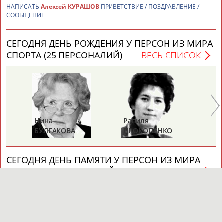
НАПИСАТЬ
Алексей КУРАШОВ
ПРИВЕТСТВИЕ / ПОЗДРАВЛЕНИЕ /
СООБЩЕНИЕ
СЕГОДНЯ ДЕНЬ РОЖДЕНИЯ У ПЕРСОН ИЗ МИРА
СПОРТА (25 ПЕРСОНАЛИЙ)
ВЕСЬ СПИСОК
Нина
Равиля
Ни
БУЛГАКОВА
ПРОКОПЕНКО
Ж
(САЛИМОВА)
СЕГОДНЯ ДЕНЬ ПАМЯТИ У ПЕРСОН ИЗ МИРА
СПОРТА (4 ПЕРСОНАЛИЙ)
ВЕСЬ СПИСОК
Николай
Ви
Михаил
ПУЧКОВ
Т
ПЕРЕЛЬМАН
(ПЕРЛЬМАН)