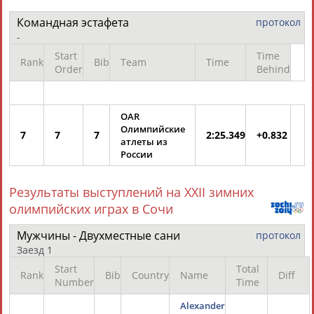
ТАБЛО АКТИВНОСТИ
Командная эстафета
протокол
-
ЦЕЛИ ПРОЕКТА
КОНТАКТЫ
НАШИ КНОПКИ
РЕКЛАМА
Start
Time
Rank
Bib
Team
Time
Order
Behind
OAR
Олимпийские
Вопросы сотрудничества и совместной деятельности
inform@infosport.ru
7
7
7
2:25.349
+0.832
атлеты из
Адресов в новостной рассылке: 996
России
Подпишись
Результаты выступлений на XXII зимних
©
Стадион, 1998-2026
олимпийских играх в Сочи
Разработка и поддержка ООО НАИТ «Стадион»
Мужчины - Двухместные сани
протокол
Заезд 1
Start
Total
Rank
Bib
Country
Name
Diff
Number
Time
Alexander