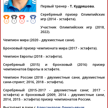
АНТОНОВ
АНТОНОВ
Первый тренер -
Т. Кудряшова
.
Серебряный призер Олимпийских
Ваш запрос: "Владислав Антонов"
игр (2014 - эстафета).
=
0
1
0
1
Документы 1-10 из 93 найденных уникальных документов
Участник Олимпийских игр (2018,
2022).
1
2
3
4
...
8
9
10
Чемпион мира (2020 - двухместные сани).
Саночник Юрий Прохоров заявил, что хочет выступать
Бронзовый призер чемпионата мира (2017 - эстафета).
только под флагом России
Чемпион Европы (2018 - эстафета).
...и Семен Миков (1.40,486), третьими - Александр Денисьев
и
Владислав
Антонов
(1.40,520). "Мы заряжены на то,...
Серебряный (2015) и бронзовый (2016) призер
(Проект:
Информационное агентство СТАДИОН
)
чемпионатов Европы в эстафете.
12.02.2024
Татьяна Иванова и Семен Павличенко победили на
Чемпион России (2018 - двухместные сани, двухместные
чемпионате России по санному спорту
сани-спринт; 2016, 2018 - эстафета).
...минута 40,108 секунды). Вторыми стали Александр
Серебряный (2015-2017 - двухместные сани; 2017 -
Денисьев и
Владислав
Антонов
(1.40,217), тройку лучших
эстафета) и бронзовый (2009, 2014 - двухместные сани,
замкнули Станислав... ...зур, Эдуард Александров, Денисьев
2014, 2015 - эстафета) призер чемпионатов России.
и
Антонов
; 2.47,065). Чемпионат России по санному спорту
прошел в Сочи с 7 по 8 марта. ...
Выступает в паре с
Александром Денисьевым
.