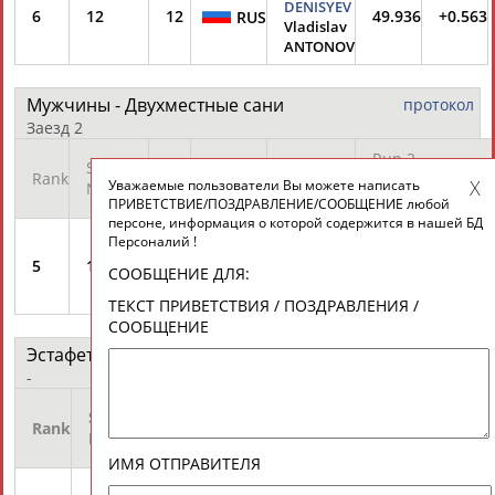
DENISYEV
6
12
12
49.936
+0.563
RUS
Vladislav
ANTONOV
Мужчины - Двухместные сани
протокол
Заезд 2
Run 2
Start
Rank
Bib
Country
Name
Уважаемые пользователи Вы можете написать
Number
Time
Diff
ПРИВЕТСТВИЕ/ПОЗДРАВЛЕНИЕ/СООБЩЕНИЕ любой
персоне, информация о которой содержится в нашей БД
Alexander
Персоналий !
DENISYEV
5
14
12
50.013
+0.453
RUS
СООБЩЕНИЕ ДЛЯ:
Vladislav
ANTONOV
ТЕКСТ ПРИВЕТСТВИЯ / ПОЗДРАВЛЕНИЯ /
СООБЩЕНИЕ
Эстафета
протокол
-
Start
Rank
Bib
Country
Athletes
Time
Dif
Number
ИМЯ ОТПРАВИТЕЛЯ
Tatyana