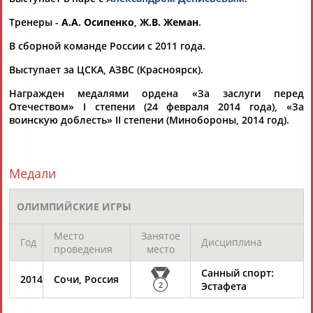
(Проект:
Информационное агентство СТАДИОН
)
09.03.2023
Тренеры -
А.А. Осипенко
,
Ж.В. Жеман
.
В FIL объяснили, почему российские саночники пока не
В сборной команде России с 2011 года.
получили призовые
...золото и серебро этапов Кубка мира, Александр Денисьев
Выступает за ЦСКА, АЗВС (Красноярск).
и
Владислав
Антонов
там же заняли второе место в
спринтерской...
Награжден медалями ордена «За заслуги перед
(Проект:
Информационное агентство СТАДИОН
)
Отечеством» I степени (24 февраля 2014 года), «За
06.09.2022
воинскую доблесть» II степени (Минобороны, 2014 год).
Российские саночники до сих пор не получили от
международной федерации призовые деньги
...золото и серебро этапов Кубка мира,Александр Денисьев и
Медали
Владислав
Антонов
там же заняли второе место в
спринтерской...
(Проект:
Информационное агентство СТАДИОН
)
ОЛИМПИЙСКИЕ ИГРЫ
12.05.2022
Санный спорт. Пекин-2022. Команды (прямая
Место
Занятое
Год
Дисциплина
видеотрансляция)
проведения
место
...ия) Состав команды ОКР: Татьяна Иванова, Роман Репилов,
Александр Денисьев /
Владислав
Антонов
Санный спорт:
Начало в 16:25
2014
Сочи, Россия
мск ...
2
Эстафета
(Проект:
Информационное агентство СТАДИОН
)
10.02.2022