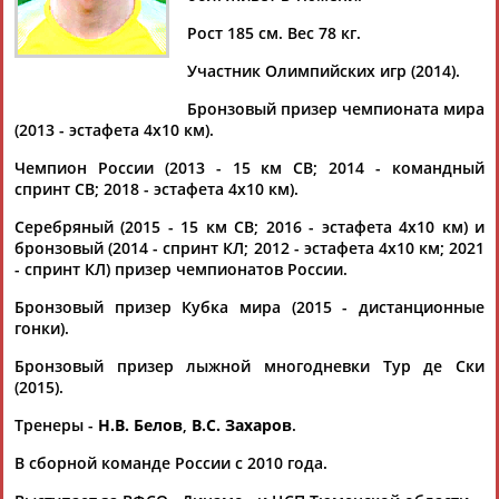
БЕЛОВ
Рост 185 см. Вес 78 кг.
Участник Олимпийских игр (2014).
Ваш запрос: "Евгений Белов"
Бронзовый призер чемпионата мира
Документы 1-10 из 181 найденных уникальных документов
(2013 - эстафета 4х10 км).
1
2
3
4
...
17
18
19
Чемпион России (2013 - 15 км СВ; 2014 - командный
спринт СВ; 2018 - эстафета 4х10 км).
Объявлен состав сборной России по лыжным гонкам на этап
Серебряный (2015 - 15 км СВ; 2016 - эстафета 4х10 км) и
Кубка мира в Лиллехаммере
бронзовый (2014 - спринт КЛ; 2012 - эстафета 4х10 км; 2021
...произошли два изменения. На старт выйдут Денис Спицов
- спринт КЛ) призер чемпионатов России.
и
Евгений
Белов
вместо Александра Бессмертных и Ильи
Семикова. ...
Бронзовый призер Кубка мира (2015 - дистанционные
(Проект:
Информационное агентство СТАДИОН
)
гонки).
02.12.2021
Бронзовый призер лыжной многодневки Тур де Ски
Определен состав сборной России на первый этап Кубка
(2015).
мира по лыжным гонкам
...Терентьев, Сергей Ардашев, Денис Филимонов, Андрей
Тренеры -
Н.В. Белов
,
В.С. Захаров
.
Ларьков,
Евгений
Белов
, Артем Мальцев, Илья Семиков,
Иван Якимушкин,...
В сборной команде России с 2010 года.
(Проект:
Информационное агентство СТАДИОН
)