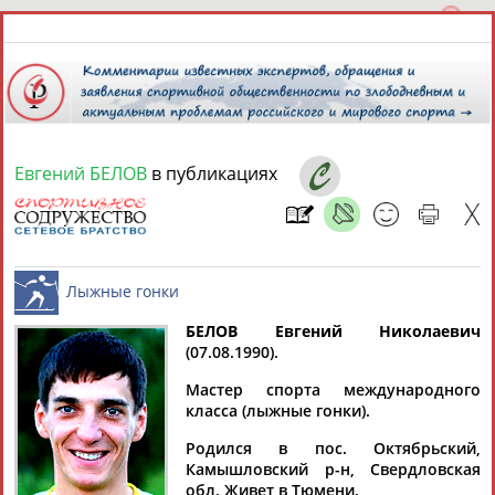
Евгений БЕЛОВ
в публикациях
10 августа 2026 года,
22:01
СПОРТСМЕНЫ, ТРЕНЕРЫ И СПЕЦИАЛИСТЫ
БЕЛОВ Евгений Николаевич
1
персона
Расширенный поиск
Найдено:
(07.08.1990).
Лыжные гонки
Мастер спорта международного
класса (лыжные гонки).
Родился в пос. Октябрьский,
Камышловский р-н, Свердловская
Евгений
обл. Живет в Тюмени.