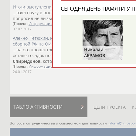
Итоги выступления сборной России в Мировой лиге по в
СЕГОДНЯ ДЕНЬ ПАМЯТИ У П
...взял паузу в выступлениях за национальную команду, а
попросил не вызывать его на Мировую лигу. ...
(Проект:
Информационное агентство СТАДИОН
)
07.07.2017
Алекно, Тетюхин, Михайлов и официальные лица о заявл
сборной РФ на ОИ-2012
Николай
...на сто процентов", - заявил ТАСС олимпийский чемпио
АБРАМОВ
остался осадок после... ...- сказал ТАСС волейболист сбо
Спиридонов
, который вместе с Жибой играл в подмосковн
(Проект:
Информационное агентство СТАДИОН
)
24.01.2017
ТАБЛО АКТИВНОСТИ
ЦЕЛИ ПРОЕКТА
К
Вопросы сотрудничества и совместной деятельности
inform@infospor