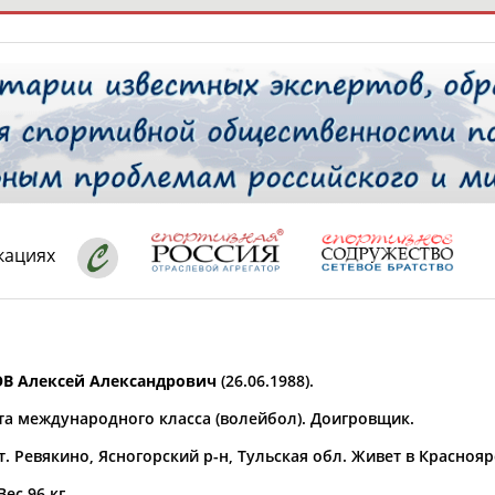
РЕСУРСНАЯ ПЛОЩАДКА
ТАБЛО АК
 специалисты
кациях
ставляет регион*
 выбран
 Алексей Александрович
(26.06.1988).
* для действующих спортсменов
то рождения
та международного класса (волейбол). Доигровщик.
 выбран
т. Ревякино, Ясногорский р-н, Тульская обл. Живет в Краснояр
ион проживания
 выбран
Вес 96 кг.