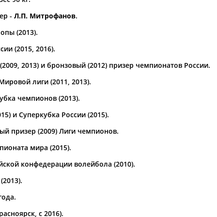
ер -
Л.П. Митрофанов
.
а рождения
по
чч
мм
год
чч
мм
год
опы (2013).
ии (2015, 2016).
2009, 2013) и бронзовый (2012) призер чемпионатов России.
ировой лиги (2011, 2013).
бка чемпионов (2013).
15) и Суперкубка России (2015).
вый призер (2009) Лиги чемпионов.
ионата мира (2015).
ской конфедерации волейбола (2010).
2013).
года.
асноярск, с 2016).