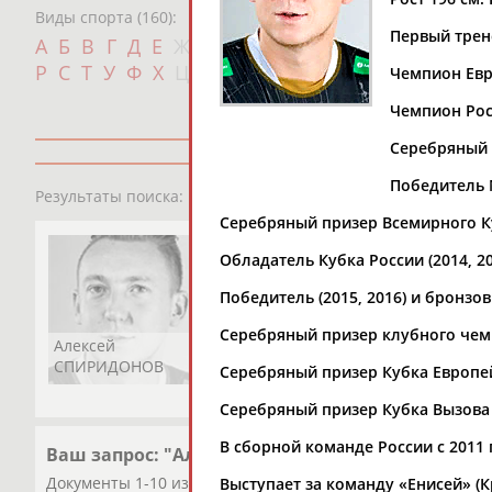
Виды спорта (160):
Первый трен
Дат
А
Б
В
Г
Д
Е
Ж
З
И
К
Л
М
Н
О
П
с
Р
С
Т
У
Ф
Х
Ц
Ч
Ш
Щ
Э
Ю
Я
Чемпион Евр
Чемпион Росс
Серебряный (
Победитель М
1
персона
Результаты поиска:
Серебряный призер Всемирного Ку
Обладатель Кубка России (2014, 20
Победитель (2015, 2016) и бронзо
Серебряный призер клубного чемп
Алексей
СПИРИДОНОВ
Серебряный призер Кубка Европей
Серебряный призер Кубка Вызова (
В сборной команде России с 2011 
Ваш запрос: "Алексей СПИРИДОНОВ"
Документы 1-10 из 37 найденных уникальных документов
Выступает за команду «Енисей» (Кр