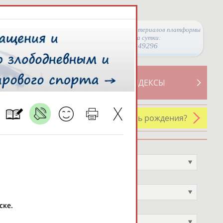
Просмотры материалов платформы
за сутки:
49296
ТИВНОСТИ
СВОДНЫЕ ИНДЕКСЫ
У кого сегодня день рождения?
Профессия
Не выбран
Спортивное звание
Не выбран
ске.
Учёное звание
Не выбран