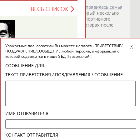
ридонов стал взрослым парнем, у него появилась семья
ВЕСЬ СПИСОК
о волейболу
Алексей
Спиридонов
, который несколько
иональной команды з... ...нарушение спортивного
чил
Спиридонова
из сборной России, которая после
о СТАДИОН
)
Уважаемые пользователи Вы можете написать ПРИВЕТСТВИЕ/
у" сейчас нужен Дмитрий Аленичев, а "Зенит" и со мной
ПОЗДРАВЛЕНИЕ/СООБЩЕНИЕ любой персоне, информация о
которой содержится в нашей БД Персоналий !
та"
Алексей
Спиридонов
поделился мнением о причинах
СООБЩЕНИЕ ДЛЯ:
кого ... ...улы! Там грамотная селекция, там тренер – это
ТЕКСТ ПРИВЕТСТВИЯ / ПОЗДРАВЛЕНИЯ / СООБЩЕНИЕ
нтервью
Алексея
Спиридонова
читайте здесь. ...
о СТАДИОН
)
ИМЯ ОТПРАВИТЕЛЯ
КОНТАКТ ОТПРАВИТЕЛЯ