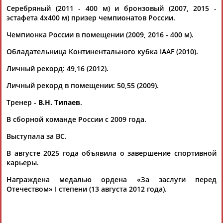
08.06.2022
Серебряный (2011 - 400 м) и бронзовый (2007, 2015 -
7 февраля в московском манеже ЦСКА пройдут ХХХ
эстафета 4х400 м) призер чемпионатов России.
всероссийские легкоатлетические соревнования "Русская
Чемпионка России в помещении (2009, 2016 - 400 м).
зима"
...Лопин и Кристина Макаренко (оба 60 м), Максим Федяев и
Обладательница Континентального кубка IAAF (2010).
Антонина
Кривошапка
(оба 400 м), Артем Макаренко и
Анастасия...
Личный рекорд: 49,16 (2012).
(Проект:
Информационное агентство СТАДИОН
)
05.02.2021
Личный рекорд в помещении: 50,55 (2009).
Валерий Борзаковский: 15 российских легкоатлетов уже
Тренер -
В.Н. Типаев
.
выполнили нормативы на ОИ-2020
...(прыжки в высоту), Дмитрий Сорокин (тройной прыжок) и
В сборной команде России с 2009 года.
Антонина
Кривошапка
(бег на 400 м). На сегодняшний день
мы...
Выступала за ВС.
(Проект:
Информационное агентство СТАДИОН
)
28.07.2019
В августе 2025 года объявила о завершение спортивной
карьеры.
Бегунья Антонина Кривошапка подала заявку в IAAF на
получение нейтрального статуса
Награждена медалью ордена «За заслуги перед
Неоднократный призёр чемпионатов мира бегунья
Отечеством» I степени (13 августа 2012 года).
Антонина
Кривошапка
подала заявку в Международную
ассоциацию легкоатлетических ... ...а дальше посмотрим", -
сказал Типаев. 31-летняя
Кривошапка
является
обладательницей трех наград чемпионатов...