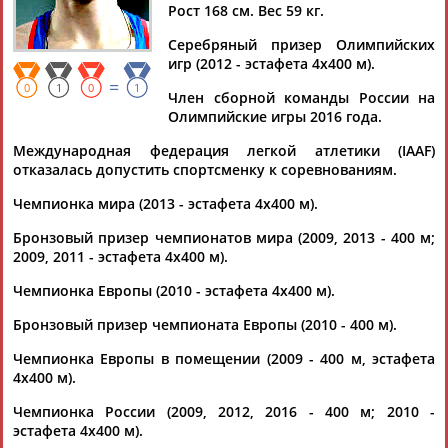
КРИВОШАПКА
Рост 168 см. Вес 59 кг.
Серебряный призер Олимпийских
игр (2012 - эстафета 4х400 м).
Ваш запрос: "Антонина КРИВОШАПКА"
=
0
1
0
1
Член сборной команды России на
Документы 1-10 из 20 найденных уникальных документов
Олимпийские игры 2016 года.
1
2
Международная федерация легкой атлетики (IAAF)
отказалась допустить спортсменку к соревнованиям.
Данил Лысенко победил в прыжках в высоту на Кубке России
Чемпионка мира (2013 - эстафета 4х400 м).
по легкой атлетике
...46,74); 400 м, женщины - 1.
Антонина
Кривошапка
(52,47
Бронзовый призер чемпионатов мира (2009, 2013 - 400 м;
сек), 2. Вероника Архипова (52,67), 3. Екатерина Иванова
2009, 2011 - эстафета 4х400 м).
(53,04). ...
Чемпионка Европы (2010 - эстафета 4х400 м).
(Проект:
Информационное агентство СТАДИОН
)
14.07.2023
Бронзовый призер чемпионата Европы (2010 - 400 м).
Илья Иванюк победил на Мемориале Знаменских с лучшим
результатом сезона в мире
Чемпионка Европы в помещении (2009 - 400 м, эстафета
...(46,07). В соревнованиях на 400 м у женщин победу
4х400 м).
одержала
Антонина
Кривошапка
из Волгоградской области
Чемпионка России (2009, 2012, 2016 - 400 м; 2010 -
(52,73), за ней...
эстафета 4х400 м).
(Проект:
Информационное агентство СТАДИОН
)