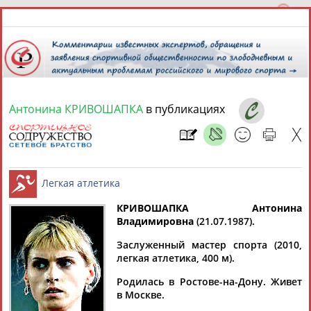
Антонина КРИВОШАПКА
в публикациях
6 августа 2026 года,
21:01
СПОРТСМЕНЫ, ТРЕНЕРЫ И СПЕЦИАЛИСТЫ
КРИВОШАПКА Антонина
1
персона
Расширенный поиск
Найдено:
Владимировна
(21.07.1987).
Легкая атлетика
Заслуженный мастер спорта (2010,
легкая атлетика, 400 м).
Родилась в Ростове-на-Дону. Живет
в Москве.
Антонина