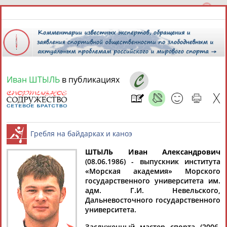
Иван ШТЫЛЬ
в публикациях
7 августа 2026 года,
11:35
СПОРТСМЕНЫ, ТРЕНЕРЫ И СПЕЦИАЛИСТЫ
ШТЫЛЬ Иван Александрович
1
персона
Расширенный поиск
Найдено:
(08.06.1986) - выпускник института
«Морская академия» Морского
Гребля на байдарках и каноэ
государственного университета им.
адм. Г.И. Невельского,
Дальневосточного государственного
университета.
Иван
Заслуженный мастер спорта (2006,