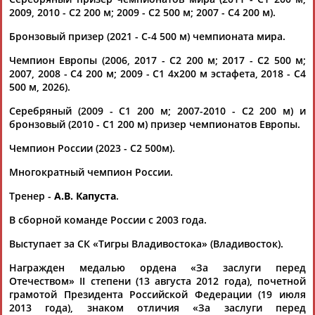
(Проект:
Информационное агентство СТАДИОН
)
2009, 2010 - C2 200 м; 2009 - C2 500 м; 2007 - C4 200 м).
30.08.2025
Захар Петров и Иван Штыль выиграли чемпионат мира в
Бронзовый призер (2021 - С-4 500 м) чемпионата мира.
каноэ-двойках на дистанции 500 м
Чемпион Европы (2006, 2017 - С2 200 м; 2017 - С2 500 м;
Россияне Захар Петров и
Иван
Штыль
стали победителями
2007, 2008 - С4 200 м; 2009 - С1 4х200 м эстафета, 2018 - С4
чемпионата мира в каноэ-двойках на дистанции 500 м.
500 м, 2026).
Соревнования про...
(Проект:
Информационное агентство СТАДИОН
)
Серебряный (2009 - С1 200 м; 2007-2010 - С2 200 м) и
24.08.2025
бронзовый (2010 - С1 200 м) призер чемпионатов Европы.
Байдарочники и каноисты из России вступают в борьбу за
Чемпион России (2023 - С2 500м).
медали чемпионата мира в Милане
...Максимов, Юлия Бабашинская, Анастасия Долгова,
Многократный чемпион России.
Анастасия
Иванова
, Елена Миронченко, Наталья
Подольская, Ксения... ...и Олеся Козеева, а также каноисты
Тренер -
А.В. Капуста
.
Захар Петров,
Иван
Штыль
, Александр Боц, Алексей
Коровашков, Илья Первухин,...
В сборной команде России с 2003 года.
(Проект:
Информационное агентство СТАДИОН
)
20.08.2025
Выступает за СК «Тигры Владивостока» (Владивосток).
25 нейтральных байдарочников и каноистов из России
Награжден медалью ордена «За заслуги перед
выступят на чемпионате мира в Италии
Отечеством» II степени (13 августа 2012 года), почетной
...Максимов, Юлия Бабашинская, Анастасия Долгова,
грамотой Президента Российской Федерации (19 июля
Анастасия
Иванова
, Елена Миронченко, Наталья
2013 года), знаком отличия «За заслуги перед
Подольская, Ксения... ...и Олеся Козеева, а также каноисты