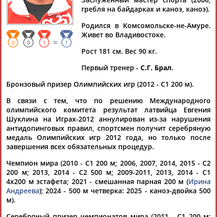
ШТЫЛЬ
гребля на байдарках и каноэ, каноэ).
Родился в Комсомольске-не-Амуре.
Живет во Владивостоке.
Ваш запрос: "Иван ШТЫЛЬ"
=
0
0
1
1
Документы 1-10 из 66 найденных уникальных документов
Рост 181 см. Вес 90 кг.
Первый тренер -
С.Г. Брал
.
1
2
3
4
5
6
7
Бронзовый призер Олимпийских игр (2012 - С1 200 м).
Итог выступления нейтральных спортсменов из России на
В связи с тем, что по решению Международного
чемпионате Европы по гребле на байдарках и каноэ в
олимпийского комитета результат латвийца Евгения
Португалии
Шуклина на Играх-2012 аннулирован из-за нарушения
...выиграв по две золотые и серебряные награды. Захар
антидопинговых правил, спортсмен получит серебряную
Петров и
Иван
Штыль
заняли первое место в
медаль Олимпийских игр 2012 года, но только после
соревнованиях каноэ-двоек на...
завершения всех обязательных процедур.
(Проект:
Информационное агентство СТАДИОН
)
16.06.2026
Чемпион мира (2010 - C1 200 м; 2006, 2007, 2014, 2015 - C2
200 м; 2013, 2014 - С2 500 м; 2009-2011, 2013, 2014 - C1
Александр Любимов: Не пресс - конференция, а чудо!
4x200 м эстафета; 2021 - смешанная парная 200 м (
Ирина
...серебряный призер Олимпийских игр, 18-кратный
Андреева
); 2024 - 500 м четверка: 2025 - каноэ-двойка 500
чемпион мира
Иван
Штыль
; двукратная чемпионка мира,
м).
бронзовый призер... ...оцениваются на высоком уровне", –
добавил
Штыль
. "Кубок Доброй Воли" организован...
Серебряный призер чемпионатов мира (2011 - C1 200 м;