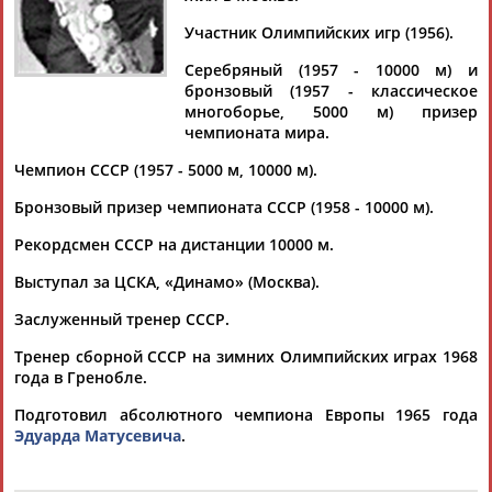
ЦЫБИН
Участник Олимпийских игр (1956).
Серебряный (1957 - 10000 м) и
Ваш запрос: "Борис ЦЫБИН"
бронзовый (1957 - классическое
многоборье, 5000 м) призер
Документы 1-1 из 1 найденных уникальных документов
чемпионата мира.
25 апреля пройдет заседание рабочей группы по подготовке
Чемпион СССР (1957 - 5000 м, 10000 м).
к проведению Чемпионата мира по легкой атлетике 2013
года
Бронзовый призер чемпионата СССР (1958 - 10000 м).
...общества «Олимпийский комплекс «Лужники» Мегрелидзе
Рекордсмен СССР на дистанции 10000 м.
Борис
Акакиевич, министр Правительства Москвы,
руководитель... ...хозяйства и благоустройства города
Выступал за ЦСКА, «Динамо» (Москва).
Москвы
Цыбин
Андрей Владимирович, руководитель
Департамента средств...
Заслуженный тренер СССР.
(Проект:
Информационное агентство СТАДИОН
)
23.04.2012
Тренер сборной СССР на зимних Олимпийских играх 1968
года в Гренобле.
Подготовил абсолютного чемпиона Европы 1965 года
Эдуарда Матусевича
.
ТАБЛО АКТИВНОСТИ