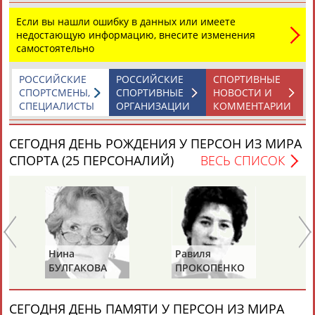
Если вы нашли ошибку в данных или имеете
недостающую информацию, внесите изменения
ЦЕЛИ ПРОЕКТА
КОНТАКТЫ
НАШИ КНОПКИ
РЕКЛАМА
самостоятельно
РОССИЙСКИЕ
РОССИЙСКИЕ
СПОРТИВНЫЕ
СПОРТСМЕНЫ,
СПОРТИВНЫЕ
НОВОСТИ И
СПЕЦИАЛИСТЫ
ОРГАНИЗАЦИИ
КОММЕНТАРИИ
Вопросы сотрудничества и совместной деятельности
inform@infosport.ru
СЕГОДНЯ ДЕНЬ РОЖДЕНИЯ У ПЕРСОН ИЗ МИРА
Адресов в новостной рассылке: 996
СПОРТА (25 ПЕРСОНАЛИЙ)
ВЕСЬ СПИСОК
Подпишись
©
Стадион, 1998-2026
Разработка и поддержка ООО НАИТ «Стадион»
Нина
Равиля
Ни
БУЛГАКОВА
ПРОКОПЕНКО
Ж
(САЛИМОВА)
СЕГОДНЯ ДЕНЬ ПАМЯТИ У ПЕРСОН ИЗ МИРА