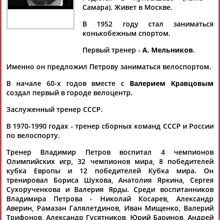
ПЕТРОВ
ПЕТРОВ
Самара). Живет в Москве.
В 1952 году стал заниматься
конькобежным спортом.
Ваш запрос: "Владимир Петров"
Документы 1-2 из 2 найденных уникальных документов
Первый тренер -
А. Мельников
.
Именно он предложил Петрову заниматься велоспортом.
По тонкому льду с непредсказуемыми последствиями
...многократно звучали имена Галины Зыбиной, Ивана
В начале 60-х годов вместе с
Валерием Кравцовым
Калиты,
Владимира
Петрова
, других известных в мире
создал первый в городе велоцентр.
нашего спорта... ...игр, воспитанники заслуженного тренера
страны
Владимира
Петровича
Петрова
. Ожидал на
Заслуженный тренер СССР.
финише соревнований петиции от...
В 1970-1990 годах - тренер сборных команд СССР и России
(Проект:
Информационное агентство СТАДИОН
)
26.08.2020
по велоспорту.
Московская Олимпиада: как все продолжалось
Тренер Владимир Петров воспитал 4 чемпионов
Владимир
Гескин своими заметками о Московской
Олимпийских игр, 32 чемпионов мира, 8 победителей
Олимпиаде оповестил, как все начиналось, автор же этих
кубка Европы и 12 победителей Кубка мира. Он
строк Михаил Шлаен, слов... ...гонщиков. Это – заслуженный
тренировал Бориса Шухова, Анатолия Яркина, Сергея
тренер СССР
Владимир
Петров
, подготовивший в местной
Сухорученкова и Валерия Ярды. Среди воспитанников
школе десятки чемпионов мира и...
Владимира Петрова - Николай Косарев, Александр
(Проект:
Информационное агентство СТАДИОН
)
Аверин, Рамазан Галялетдинов, Иван Мищенко, Валерий
18.07.2020
Трифонов, Александр Гусятников, Юрий Баринов, Андрей