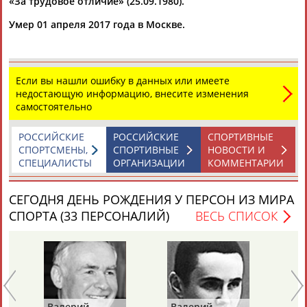
«За трудовое отличие» (25.09.1980).
Умер 01 апреля 2017 года в Москве.
Если вы нашли ошибку в данных или имеете
недостающую информацию, внесите изменения
самостоятельно
РОССИЙСКИЕ
РОССИЙСКИЕ
СПОРТИВНЫЕ
СПОРТСМЕНЫ,
СПОРТИВНЫЕ
НОВОСТИ И
СПЕЦИАЛИСТЫ
ОРГАНИЗАЦИИ
КОММЕНТАРИИ
СЕГОДНЯ ДЕНЬ РОЖДЕНИЯ У ПЕРСОН ИЗ МИРА
СПОРТА (33 ПЕРСОНАЛИЙ)
ВЕСЬ СПИСОК
Валерий
Валерий
Ва