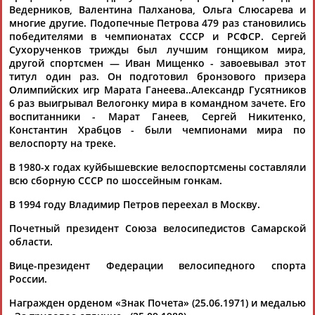
Ведерников, Валентина Палханова, Ольга Слюсарева и
многие другие. Подопечные Петрова 479 раз становились
победителями в чемпионатах СССР и РСФСР. Сергей
Сухорученков трижды был лучшим гонщиком мира,
другой спортсмен — Иван Мищенко - завоевывал этот
титул один раз. Он подготовил бронзового призера
ТАБЛО АКТИВНОСТИ
Олимпийских игр Марата Ганеева..Александр Гусятников
6 раз выигрывал Велогонку мира в командном зачете. Его
воспитанники - Марат Ганеев, Сергей Никитенко,
ЦЕЛИ ПРОЕКТА
КОНТАКТЫ
НАШИ КНОПКИ
РЕКЛАМА
Константин Храбцов - были чемпионами мира по
велоспорту на треке.
В 1980-х годах куйбышевские велоспортсмены составляли
всю сборную СССР по шоссейным гонкам.
В 1994 году Владимир Петров переехал в Москву.
Вопросы сотрудничества и совместной деятельности
inform@infosport.ru
Почетный президент Союза велосипедистов Самарской
Адресов в новостной рассылке: 996
области.
Подпишись
Вице-президент Федерации велосипедного спорта
России.
©
Стадион, 1998-2026
Разработка и поддержка ООО НАИТ «Стадион»
Награжден орденом «Знак Почета» (25.06.1971) и медалью