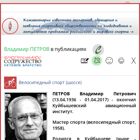
Владимир ПЕТРОВ
в публикациях
7 августа 2026 года,
12:34
СПОРТСМЕНЫ, ТРЕНЕРЫ И СПЕЦИАЛИСТЫ
ПЕТРОВ Владимир Петрович
2
персоны
Расширенный поиск
Найдено:
(13.04.1936 - 01.04.2017) - окончил
Куйбышевский авиационный
Велосипедный спорт (шоссе)
институт.
Мастер спорта (велосипедный спорт,
1958).
Владимир
Владимир
Родился в Куйбышеве (ныне -