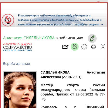
Анастасия СИДЕЛЬНИКОВА
в публикациях
8 августа 2026 года,
18:11
СПОРТСМЕНЫ, ТРЕНЕРЫ И СПЕЦИАЛИСТЫ
СИДЕЛЬНИКОВА Анастасия
1
персона
Расширенный поиск
Найдено:
Алексеев
на
(27.04.2001).
Борьба женская
Мастер спорта России
международного класса (вольная
борьба, Приказ: от 29.06.2022 № 77-
нг).
Анастасия
Родилась в п. Тяжинский,