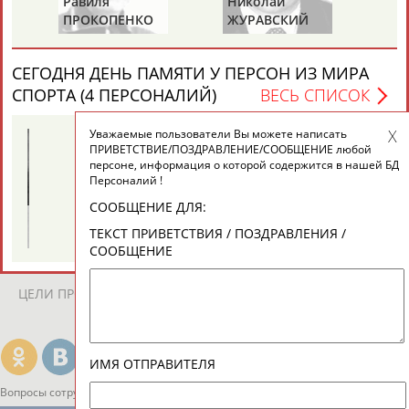
Равиля
Николай
Ю
борьба. Полуфиналы до 50, 55, 59, 68, 76 кг. 9 апреля (прямая
ПРОКОПЕНКО
ЖУРАВСКИЙ
Х
видеотрансляция)
(САЛИМОВА)
...чемпионата мира; До 55 кг. Екатерина Вербина; До 59 кг.
Анастасия
Сидельникова
; До 68 кг. Елизавета Петлякова;
СЕГОДНЯ ДЕНЬ ПАМЯТИ У ПЕРСОН ИЗ МИРА
До 76...
СПОРТА (4 ПЕРСОНАЛИЙ)
ВЕСЬ СПИСОК
(Проект:
Информационное агентство СТАДИОН
)
09.04.2025
Уважаемые пользователи Вы можете написать
ПРИВЕТСТВИЕ/ПОЗДРАВЛЕНИЕ/СООБЩЕНИЕ любой
персоне, информация о которой содержится в нашей БД
Персоналий !
СООБЩЕНИЕ ДЛЯ:
Виталия
Михаил
ТАБЛО АКТИВНОСТИ
ТЕКСТ ПРИВЕТСТВИЯ / ПОЗДРАВЛЕНИЯ /
ТУОМАЙТЕ
ШАХОВ
СООБЩЕНИЕ
ЦЕЛИ ПРОЕКТА
КОНТАКТЫ
НАШИ КНОПКИ
РЕКЛАМА
ИМЯ ОТПРАВИТЕЛЯ
Вопросы сотрудничества и совместной деятельности
inform@infosport.ru