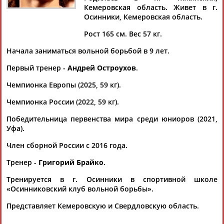
СИДЕЛЬНИКОВА
Кемеровская область. Живет в г.
Осинники, Кемеровская область.
Рост 165 см. Вес 57 кг.
Ваш запрос: "Анастасия СИДЕЛЬНИКОВА"
Начала заниматься вольной борьбой в 9 лет.
Документы 1-6 из 6 найденных уникальных документов
Первый тренер -
Андрей Остроухов
.
В Хорватии стартует чемпионат мира по спортивной
борьбе
Чемпионка Европы (2025, 59 кг).
...Европы Ольга Хорошавцева (до 57 кг), чемпионка Европы
Чемпионка России (2022, 59 кг).
Анастасия
Сидельникова
(до 59 кг), Амина Танделова (до 62
кг),...
Победительница первенства мира среди юниоров (2021,
(Проект:
Информационное агентство СТАДИОН
)
Уфа).
13.09.2025
Борцы из России завоевали 17 из 30 наград на чемпионате
Член сборной России с 2016 года.
Европы по борьбе
Тренер -
Григорий Брайко
.
...Екатерина Вербина (до 55 кг), Ольга Хорошавцева (до 57 кг)
и
Анастасия
Сидельникова
(до 59 кг). Наталья Соколова (до
Тренируется в г. Осинники в спортивной школе
50...
«Осинниковский клуб вольной борьбы».
(Проект:
Информационное агентство СТАДИОН
)
13.04.2025
Представляет Кемеровскую и Свердловскую область.
Ольга Хорошавцева победила на чемпионате Европы по