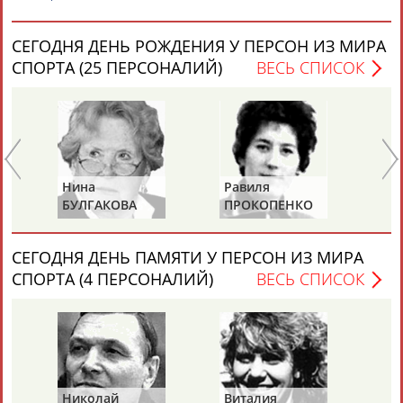
СЕГОДНЯ ДЕНЬ РОЖДЕНИЯ У ПЕРСОН ИЗ МИРА
СПОРТА (25 ПЕРСОНАЛИЙ)
ВЕСЬ СПИСОК
Каримжан
Аделя
Андрей
Герман
АБДРАХМАНОВ
АБДРАХМАНОВА
АБДУВАЛИЕВ
АБДУЛАЕВ
Нина
Равиля
Ни
БУЛГАКОВА
ПРОКОПЕНКО
Ж
(САЛИМОВА)
Рамазан
Тагир
Камиль
Загалав
АБДУЛАЕВ
АБДУЛАЕВ
АБДУЛАЗИЗОВ
АБДУЛБЕКОВ
СЕГОДНЯ ДЕНЬ ПАМЯТИ У ПЕРСОН ИЗ МИРА
СПОРТА (4 ПЕРСОНАЛИЙ)
ВЕСЬ СПИСОК
Камалудин
Абдула
Магомед
Назир
АБДУЛДАУДОВ
АБДУЛЖАЛИЛОВ
АБДУЛКАГИРОВ
АБДУЛЛАЕВ
Николай
Виталия
Ми