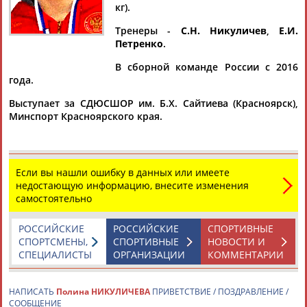
кг).
Тренеры -
С.Н. Никуличев
,
Е.И.
Петренко
.
Дмитрий
Тамилла
Рамазан
Ростом
В сборной команде России с 2016
АБАРЕНОВ
АБАСОВА
АБАЧАРАЕВ
АБАШИДЗЕ
года.
Выступает за СДЮСШОР им. Б.Х. Сайтиева (Красноярск),
Минспорт Красноярского края.
Флюра
Татьяна
Акжана
Артур
АББАТЕ-
АББЯСОВА
АБДИКАРИМОВА
АБДРАХМАНОВ
БУЛАТОВА
Если вы нашли ошибку в данных или имеете
недостающую информацию, внесите изменения
самостоятельно
РОССИЙСКИЕ
РОССИЙСКИЕ
СПОРТИВНЫЕ
СПОРТСМЕНЫ,
СПОРТИВНЫЕ
НОВОСТИ И
СПЕЦИАЛИСТЫ
ОРГАНИЗАЦИИ
КОММЕНТАРИИ
НАПИСАТЬ
Полина НИКУЛИЧЕВА
ПРИВЕТСТВИЕ / ПОЗДРАВЛЕНИЕ /
СООБЩЕНИЕ