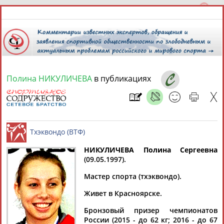
Полина НИКУЛИЧЕВА
в публикациях
8 августа 2026 года,
14:26
СПОРТСМЕНЫ, ТРЕНЕРЫ И СПЕЦИАЛИСТЫ
13181
персон
Расширенный поиск
Найдено:
НИКУЛИЧЕВА Полина Сергеевна
(09.05.1997).
Тхэквондо (ВТФ)
Мастер спорта (тхэквондо).
Живет в Красноярске.
Аслаудин
Елена
Мария
Юлия
Бронзовый призер чемпионатов
АБАЕВ
АБАИМОВА
АБАКУМОВА
АБАЛАКИНА
России (2015 - до 62 кг; 2016 - до 67