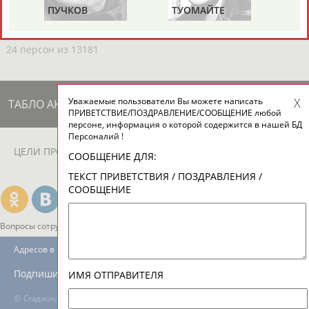
ЕЩЁ ПЕРСОНЫ
ПУЧКОВ
ТУОМАЙТЕ
Ш
24 персон из 13181
Уважаемые пользователи Вы можете написать
ТАБЛО АКТИВНОСТИ
ПРИВЕТСТВИЕ/ПОЗДРАВЛЕНИЕ/СООБЩЕНИЕ любой
персоне, информация о которой содержится в нашей БД
Персоналий !
ЦЕЛИ ПРОЕКТА
КОНТАКТЫ
НАШИ КНОПКИ
РЕКЛАМА
СООБЩЕНИЕ ДЛЯ:
ТЕКСТ ПРИВЕТСТВИЯ / ПОЗДРАВЛЕНИЯ /
СООБЩЕНИЕ
Вопросы сотрудничества и совместной деятельности
inform@infosport.ru
Адресов в новостной рассылке: 996
Подпишись
ИМЯ ОТПРАВИТЕЛЯ
©
Стадион, 1998-2026