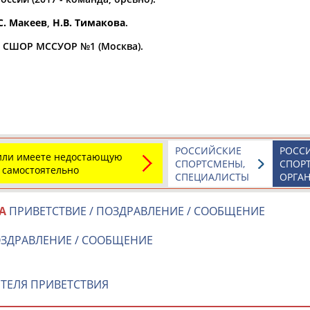
С. Макеев
,
Н.В. Тимакова
.
а рождения
по
чч
мм
год
чч
мм
год
а СШОР МССУОР №1 (Москва).
РОССИЙСКИЕ
РОСС
 или имеете недостающую
СПОРТСМЕНЫ,
СПОР
 самостоятельно
СПЕЦИАЛИСТЫ
ОРГА
А
ПРИВЕТСТВИЕ / ПОЗДРАВЛЕНИЕ / СООБЩЕНИЕ
Юлия
Дмитрий
Тамилла
АБАЛАКИНА
АБАРЕНОВ
АБАСОВА
ОЗДРАВЛЕНИЕ / СООБЩЕНИЕ
ТЕЛЯ ПРИВЕТСТВИЯ