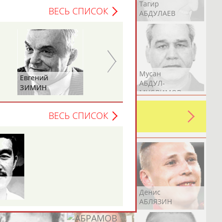
Герман
Рамазан
Тагир
ВЕСЬ СПИСОК
АБДУЛАЕВ
АБДУЛАЕВ
АБДУЛАЕВ
Аслан
Эмиль
Мусан
Николай
Анатолий
АБДУЛЛИН
АБДУЛЛИН
АБДУЛ-
АВИЛОВ
БЫКОВ
МУСЛИМОВ
ь какую-либо ошибку в уже
ВЕСЬ СПИСОК
 своей страны!
Эдуард
Уулу Азамат
Денис
АБЗАЛИМОВ
АБИБИЛЛА
АБЛЯЗИН