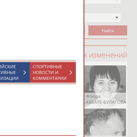
Чемпион
Не выбран
100 последних изменений
ИЙСКИЕ
СПОРТИВНЫЕ
ТИВНЫЕ
НОВОСТИ И
НИЗАЦИИ
КОММЕНТАРИИ
Рамазан
Ростом
Флюра
АБАЧАРАЕВ
АБАШИДЗЕ
АББАТЕ-БУЛАТОВА