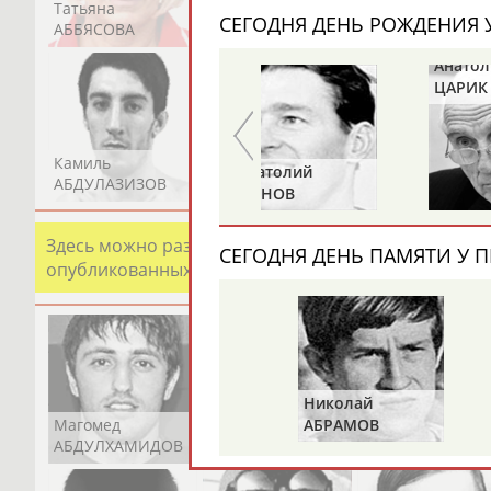
Татьяна
Акжана
Артур
СЕГОДНЯ ДЕНЬ РОЖДЕНИЯ У
АББЯСОВА
АБДИКАРИМОВА
АБДРАХМАНОВ
Анатолий
ЦАРИК
Камиль
Загалав
Камалудин
Анатолий
АБДУЛАЗИЗОВ
АБДУЛБЕКОВ
АБДУЛДАУДОВ
ИОНОВ
Здесь можно разместить информацию о хорошо изв
СЕГОДНЯ ДЕНЬ ПАМЯТИ У П
опубликованных записях. Страна должна знать свои
Николай
Магомед
Шамиль
Адлан
АБРАМОВ
АБДУЛХАМИДОВ
АБДУРАХМАНОВ
АБДУРАШИДОВ