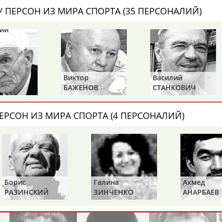
Каримжан
Аделя
Андрей
 ПЕРСОН ИЗ МИРА СПОРТА (35 ПЕРСОНАЛИЙ)
АБДРАХМАНОВ
АБДРАХМАНОВА
АБДУВАЛИЕВ
Абдула
Магомед
Назир
Виктор
Василий
Евгений
АБДУЛЖАЛИЛОВ
АБДУЛКАГИРОВ
АБДУЛЛАЕВ
БАЖЕНОВ
СТАНКОВИЧ
ЗИМИН
естном спортсмене, тренере, специалисте или исправит
ЕРСОН ИЗ МИРА СПОРТА (4 ПЕРСОНАЛИЙ)
х героев! Герои спорта - это одни из главных патриотов
Борис
Галина
Ахмед
Рустам
Магомед
Нурлан
РАЗИНСКИЙ
ЗИНЧЕНКО
АНАРБАЕВ
АБДУРАШИДОВ
АБДУСАЛАМОВ
АБДЫКАЛЫКОВ