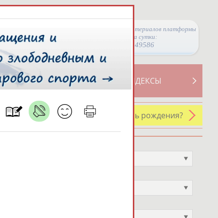
Просмотры материалов платформы
за сутки:
49586
ТИВНОСТИ
СВОДНЫЕ ИНДЕКСЫ
У кого сегодня день рождения?
Профессия
Не выбран
Спортивное звание
Не выбран
Учёное звание
Не выбран