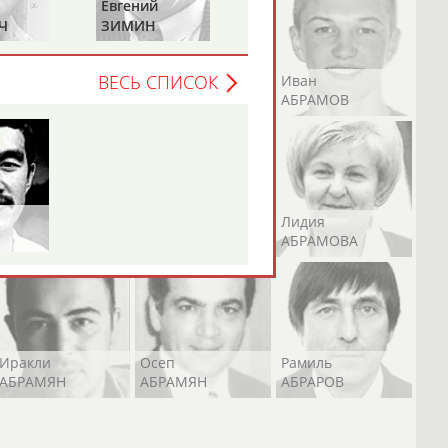
Евгений
Николай
Ч
ЗИМИН
АВИЛОВ
ВЕСЬ СПИСОК
Андрей
Валерий
Иван
АБРАМОВ
АБРАМОВ
АБРАМОВ
Екатерина
Ирина
Лидия
АБРАМОВА
АБРАМОВА
АБРАМОВА
Иракли
Осеп
Рамиль
АБРАМЯН
АБРАМЯН
АБРАРОВ