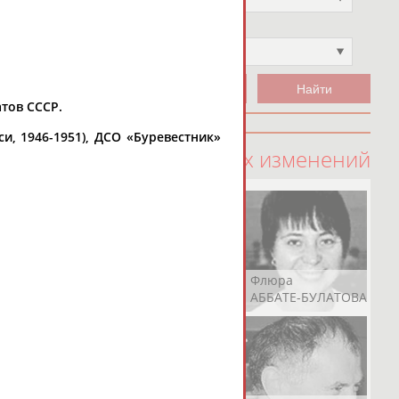
Чемпион
Не выбран
атов СССР.
и, 1946-1951), ДСО «Буревестник»
100 последних изменений
Рамазан
Ростом
Флюра
АБАЧАРАЕВ
АБАШИДЗЕ
АББАТЕ-БУЛАТОВА