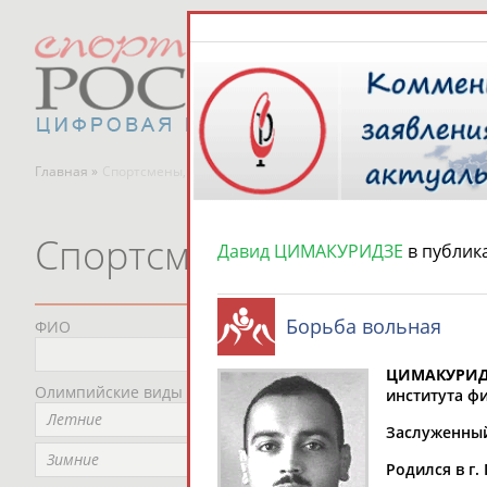
Главная »
Спортсмены, тренеры и специалисты
Спортсмены, тренеры и
Давид ЦИМАКУРИДЗЕ
в публик
Борьба вольная
ФИО
Пред
Не
ЦИМАКУРИД
Олимпийские виды спорта
Мес
института фи
Летние
Не
Заслуженный 
Рег
Зимние
Родился в г.
Не