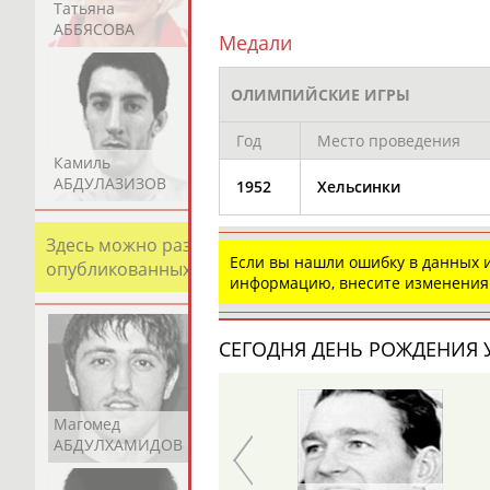
Татьяна
Акжана
Артур
АББЯСОВА
АБДИКАРИМОВА
АБДРАХМАНОВ
Медали
ОЛИМПИЙСКИЕ ИГРЫ
Год
Место проведения
Камиль
Загалав
Камалудин
АБДУЛАЗИЗОВ
АБДУЛБЕКОВ
АБДУЛДАУДОВ
1952
Хельсинки
Здесь можно разместить информацию о хорошо изв
Если вы нашли ошибку в данных
опубликованных записях. Страна должна знать свои
информацию, внесите изменения
СЕГОДНЯ ДЕНЬ РОЖДЕНИЯ У
Магомед
Шамиль
Адлан
АБДУЛХАМИДОВ
АБДУРАХМАНОВ
АБДУРАШИДОВ