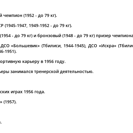
а рождения
чемпион (1952 - до 79 кг).
по
чч
мм
год
чч
мм
год
(1945-1947, 1949-1952 - до 79 кг).
1954 - до 79 кг) и бронзовый (1948 - до 79 кг) призер чемпион
 ДСО «Большевик» (Тбилиси, 1944-1945), ДСО «Искра» (Тбилис
6-1951).
ортивную карьеру в 1956 году.
ьеры занимался тренерской деятельностью.
ких играх 1956 года.
Юлия
Дмитрий
Тамилла
АБАЛАКИНА
АБАРЕНОВ
АБАСОВА
 (1957).
.