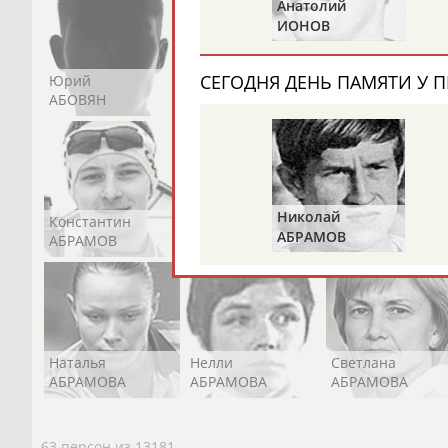
Александр
Анатолий
ПРИВАЛОВ
ИОНОВ
СЕГОДНЯ ДЕНЬ ПАМЯТИ У П
Юрий
Никита
Виктор
АБОВЯН
АБОЗОВИК
АБОИМОВ
Николай
Константин
Константин
Николай
АБРАМОВ
АБРАМОВ
АБРАМОВ
АБРАМОВ
Наталья
Нелли
Светлана
АБРАМОВА
АБРАМОВА
АБРАМОВА
63 персон из 13181