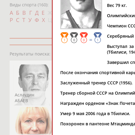
Виды спорта (160):
Вес 79 кг.
Дат
А
Б
В
Г
Д
Е
Ж
З
И
К
Л
М
Н
О
П
Олимпийский 
с
Р
С
Т
У
Ф
Х
Ц
Ч
Ш
Щ
Э
Ю
Я
Чемпион СССР 
Серебряный (
=
1
0
0
1
Выступал за
13181
персон
(Тбилиси, 194
Результаты поиска:
Завершил сп
После окончания спортивной кар
Заслуженный тренер СССР (1956).
Тренер сборной СССР на Олимпийс
Аслаудин
Елена
Мария
АБАЕВ
АБАИМОВА
АБАКУМОВА
Награжден орденом «Знак Почета»
Умер 9 мая 2006 года в Тбилиси.
Похоронен в пантеоне Мтацминда