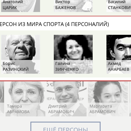
Анатолий
Виктор
Василий
ЦАРИК
БАЖЕНОВ
СТАНКОВИ
ЕРСОН ИЗ МИРА СПОРТА (4 ПЕРСОНАЛИЙ)
Элизабет
Захария
Александр
АБРААМЯН
АБРАМАШВИЛИ
АБРАМОВ
Борис
Галина
Ахмед
Павел
Дарья
Екатерина
РАЗИНСКИЙ
ЗИНЧЕНКО
АНАРБАЕВ
АБРАМОВ
АБРАМОВА
АБРАМОВА
Тамара
Дмитрий
Маргарита
АБРАМОВА
АБРАМОВИЧ
АБРАМОВИЧ
ЕЩЁ ПЕРСОНЫ