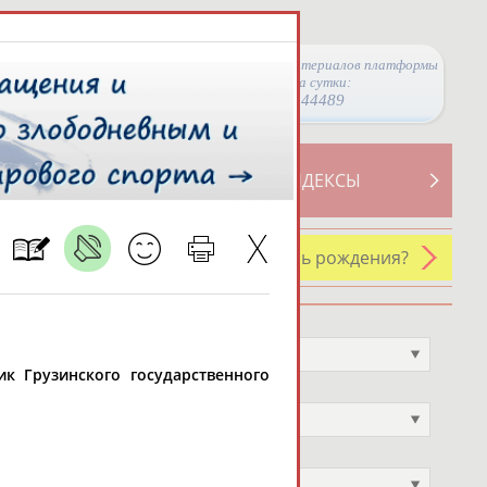
Просмотры материалов платформы
за сутки:
44489
ТИВНОСТИ
СВОДНЫЕ ИНДЕКСЫ
У кого сегодня день рождения?
Профессия
Не выбран
ник Грузинского государственного
Спортивное звание
Не выбран
Учёное звание
Не выбран