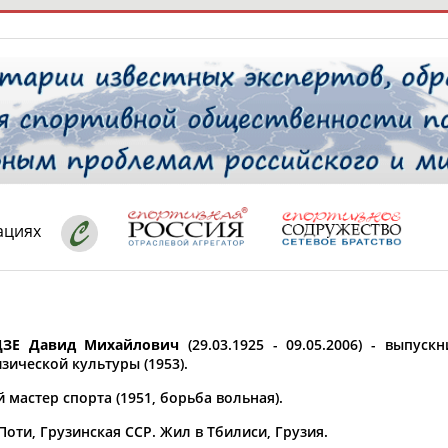
РЕСУРСНАЯ ПЛОЩАДКА
ТАБЛО АК
 специалисты
ациях
ставляет регион*
 выбран
ЗЕ Давид Михайлович
(29.03.1925 - 09.05.2006) - выпуск
* для действующих спортсменов
то рождения
зической культуры (1953).
 выбран
мастер спорта (1951, борьба вольная).
ион проживания
 Поти, Грузинская ССР. Жил в Тбилиси, Грузия.
 выбран