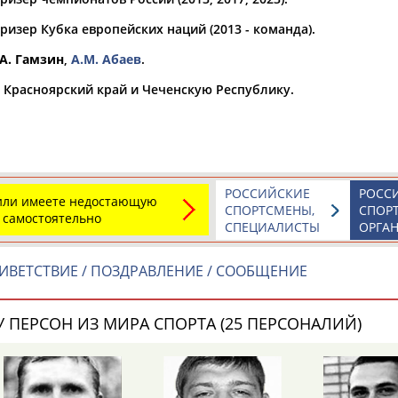
изер Кубка европейских наций (2013 - команда).
а рождения
по
чч
мм
год
чч
мм
год
А. Гамзин
,
А.М. Абаев
.
а Красноярский край и Чеченскую Республику.
РОССИЙСКИЕ
РОСС
 или имеете недостающую
СПОРТСМЕНЫ,
СПОР
 самостоятельно
СПЕЦИАЛИСТЫ
ОРГА
ИВЕТСТВИЕ / ПОЗДРАВЛЕНИЕ / СООБЩЕНИЕ
Юлия
Дмитрий
Тамилла
АБАЛАКИНА
АБАРЕНОВ
АБАСОВА
 ПЕРСОН ИЗ МИРА СПОРТА (25 ПЕРСОНАЛИЙ)