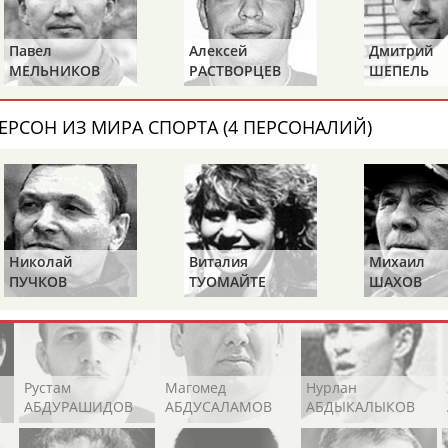
Каримжан
Аделя
Андрей
АБДРАХМАНОВ
АБДРАХМАНОВА
АБДУВАЛИЕВ
Павел
Алексей
Дмитрий
МЕЛЬНИКОВ
РАСТВОРЦЕВ
ШЕПЕЛЬ
ЕРСОН ИЗ МИРА СПОРТА (4 ПЕРСОНАЛИЙ)
Абдула
Магомед
Назир
АБДУЛЖАЛИЛОВ
АБДУЛКАГИРОВ
АБДУЛЛАЕВ
естном спортсмене, тренере, специалисте или исправит
х героев! Герои спорта - это одни из главных патриотов
Николай
Виталия
Михаил
ПУЧКОВ
ТУОМАЙТЕ
ШАХОВ
Рустам
Магомед
Нурлан
АБДУРАШИДОВ
АБДУСАЛАМОВ
АБДЫКАЛЫКОВ