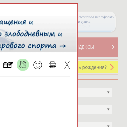
Просмотры материалов платформы
за сутки:
47569
ТИВНОСТИ
СВОДНЫЕ ИНДЕКСЫ
У кого сегодня день рождения?
Профессия
Не выбран
Спортивное звание
Не выбран
Учёное звание
Не выбран