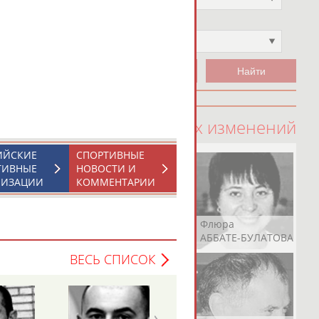
Чемпион
Не выбран
100 последних изменений
ИЙСКИЕ
СПОРТИВНЫЕ
ТИВНЫЕ
НОВОСТИ И
НИЗАЦИИ
КОММЕНТАРИИ
Рамазан
Ростом
Флюра
АБАЧАРАЕВ
АБАШИДЗЕ
АББАТЕ-БУЛАТОВА
ВЕСЬ СПИСОК