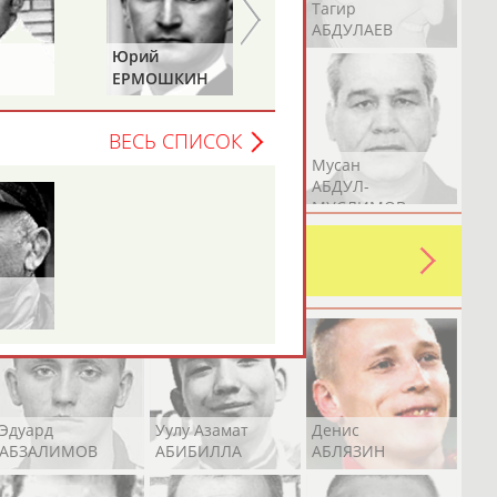
Герман
Рамазан
Тагир
АБДУЛАЕВ
АБДУЛАЕВ
АБДУЛАЕВ
Юрий
Владимир
ЕРМОШКИН
ГРИГОРЬЕВ
ВЕСЬ СПИСОК
Аслан
Эмиль
Мусан
АБДУЛЛИН
АБДУЛЛИН
АБДУЛ-
МУСЛИМОВ
ь какую-либо ошибку в уже
 своей страны!
Эдуард
Уулу Азамат
Денис
АБЗАЛИМОВ
АБИБИЛЛА
АБЛЯЗИН