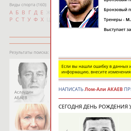
Виды спорта (160):
Бронзовый пр
Дат
А
Б
В
Г
Д
Е
Ж
З
И
К
Л
М
Н
О
П
с
Р
С
Т
У
Ф
Х
Ц
Ч
Ш
Щ
Э
Ю
Я
Тренеры -
М.
Выступает з
13181
персон
Результаты поиска:
Если вы нашли ошибку в данных
информацию, внесите изменения
НАПИСАТЬ
Лом-Али АКАЕВ
ПР
Аслаудин
Елена
Мария
АБАЕВ
АБАИМОВА
АБАКУМОВА
СЕГОДНЯ ДЕНЬ РОЖДЕНИЯ У