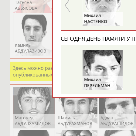
Татьяна
Акжана
Артур
АББЯСОВА
АБДИКАРИМОВА
АБДРАХМАНОВ
Юрий
Михаил
Й
ХМЫЛЕВ
НАСТЕНКО
СЕГОДНЯ ДЕНЬ ПАМЯТИ У П
Камиль
Загалав
Камалудин
АБДУЛАЗИЗОВ
АБДУЛБЕКОВ
АБДУЛДАУДОВ
Здесь можно разместить информацию о хорошо изв
опубликованных записях. Страна должна знать свои
Михаил
ПЕРЕЛЬМАН
(ПЕРЛЬМАН)
Магомед
Шамиль
Адлан
АБДУЛХАМИДОВ
АБДУРАХМАНОВ
АБДУРАШИДОВ