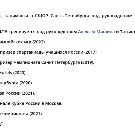
а рождения
а, занимался в СШОР Санкт-Петербурга под руководством
по
чч
мм
год
чч
мм
год
14/15 тренируется под руководством
Алексея Мишина
и
Татья
мпийских игр (2022).
призер спартакиады учащихся России (2017).
ризер чемпионата Санкт-Петербурга (2019).
otels (2020).
ербурга (2020).
 России (2021),
нале Кубка России в Москве.
чемпионата (2021).
”.
в