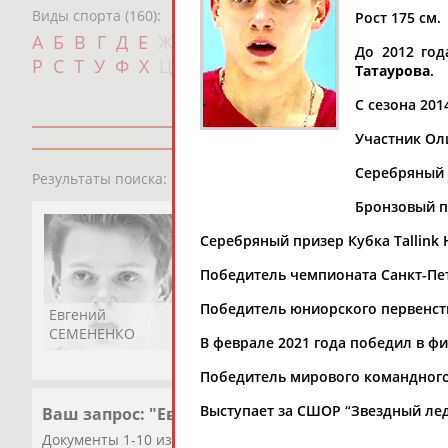
Виды спорта (160):
Рост 175 см.
Дат
А
Б
В
Г
Д
Е
Ж
З
И
К
Л
М
Н
О
П
До 2012 год
с
Р
С
Т
У
Ф
Х
Ц
Ч
Ш
Щ
Э
Ю
Я
Татаурова
.
С сезона 20
Участник Оли
1
персона
Серебряный 
Результаты поиска:
Бронзовый п
Серебряный призер Кубка Tallink H
Победитель чемпионата Санкт-Пет
Победитель юниорского первенства
Евгений
СЕМЕНЕНКО
В феврале 2021 года победил в фи
Победитель мирового командного 
Выступает за СШОР “Звездный лед
Ваш запрос: "Евгений Семененко"
Документы 1-10 из 116 найденных уникальных документо