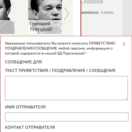
ссии 2025/26, IV этап, Москва. Мужчины. Короткая
сляция)
авосин, Никита Сарновский,
Евгений
Семененко
, Семен
мир...
Геннадий
о СТАДИОН
)
ТУРЕЦКИЙ
пул допинг-тестирования на сезон-2025/26
андр Галлямов, Анастасия Мишина,
Евгений
Семененко
и
Уважаемые пользователи Вы можете написать ПРИВЕТСТВИЕ/
вный...
ПОЗДРАВЛЕНИЕ/СООБЩЕНИЕ любой персоне, информация о
которой содержится в нашей БД Персоналий !
о СТАДИОН
)
СООБЩЕНИЕ ДЛЯ:
ТЕКСТ ПРИВЕТСТВИЯ / ПОЗДРАВЛЕНИЯ / СООБЩЕНИЕ
ИМЯ ОТПРАВИТЕЛЯ
новостной рассылке: 996
сь
КОНТАКТ ОТПРАВИТЕЛЯ