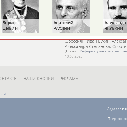
ий
Семененко
– второй (100.99
Фигурное катание. Гран При Ро
программа (прямая видеотран
...Михаил Полянский, Роман С
Соловьев, Данил Федосимов, Да
Борис
Анатолий
Александр
(Проект:
Информационное агентств
к. Мужчины, произвольная
15.11.2025
ЦЫБИН
РАХЛИН
ЯГУБКИН
й
Семененко
– второй – 92.38,
ISU включил Камилу Валиеву в 
...россиян: Иван Букин, Алекс
Александра Степанова. Спорти
(Проект:
Информационное агентств
10.07.2025
ОНТАКТЫ
НАШИ КНОПКИ
РЕКЛАМА
t.ru
Адресов в 
Подпиши