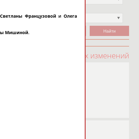
Чемпион
Светланы Французовой
и
Олега
Не выбран
ны Мишиной
.
100 последних изменений