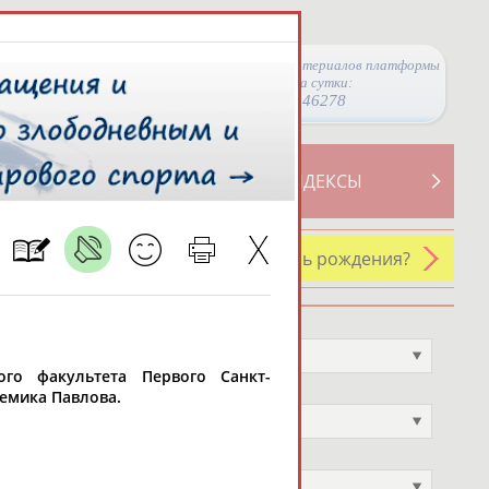
Просмотры материалов платформы
за сутки:
46278
ТИВНОСТИ
СВОДНЫЕ ИНДЕКСЫ
У кого сегодня день рождения?
Профессия
Не выбран
ого факультета Первого Санкт-
Спортивное звание
емика Павлова.
Не выбран
Учёное звание
Не выбран