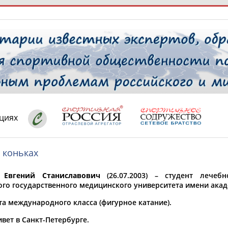
РЕСУРСНАЯ ПЛОЩАДКА
ТАБЛО АК
 специалисты
циях
 коньках
ставляет регион*
 выбран
 Евгений Станиславович
(26.07.2003) – студент лечебн
* для действующих спортсменов
то рождения
ого государственного медицинского университета имени акад
 выбран
та международного класса (фигурное катание).
ион проживания
вет в Санкт-Петербурге.
 выбран