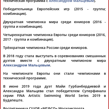
техническая программа с
Александром Мальцевым
).
Российские синхронисты Александр Мальцев и Майя
Гурбанбердиева
стали победителями в технической
Победительница Европейских игр (2015 - группа;
программе микст-дуэтов на чемпионате мира по водным
комбинация).
видам спорта. Турнир проходит в Сингапуре. Мальцев и
Гурбанбердиева
набрали 233,2100 балла. В...
Двукратная чемпионка мира среди юниоров (2016 -
(Проект:
Информационное агентство СТАДИОН
)
группа и комбинация).
23.07.2025
Четырехкратная чемпионка Европы среди юниоров (2016,
Спортсмены из России впервые за шесть лет выступят на
2017 - группа и комбинация).
чемпионате мира по водным видам спорта
...- четырехкратный чемпион мира Александр Мальцев.
Трёхкратная чемпионка России среди юниоров.
Ожидается, что в микст-дуэтах в паре с ним будут выступать
поочередно Майя
Гурбанбердиева
и Олеся Платонова. В
В 2018 году стала выступать в соревнованиях смешанных
дуэтах заявлены Татьяна Гайдай и Майя Дорошко, в
дуэтов вместе с двукратным чемпионом мира
произвольной программе, по их словам,...
Александром Мальцевым
.
(Проект:
Информационное агентство СТАДИОН
)
11.07.2025
На чемпионате Европы они стали чемпионами в
технической программе.
Определен состав спортсменов из России по синхронному
плаванию для участия в чемпионате мира
В июне 2019 года дуэт Майи Гурбанбердиевой и
...видов спора России. В турнире примут участие Анна
Александра Мальцева стал победителем Суперфинала
Андрианова, Анастасия Бахтырева, Татьяна Гайдай, Дарья
серии FINA Artistic Swimming World Series 2019 в
Гелошвили, Майя
Гурбанбердиева
, Майя Дорошко,
Будапеште.
Екатерина Коссова, Елизавета Минаева, Александр Мальцев,
Олеся Платонова, Елизавета Смирнова,...
Воспитанница СШОР «МГФСО» Москомспорта.