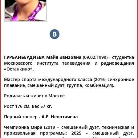
ГУРБАНБЕРДИЕВА
Ваш запрос: "Майя Гурбанбердиева"
Документы 1-10 из 14 найденных уникальных документов
1
2
ГУРБАНБЕРДИЕВА Майя Эзизовна
(09.02.1999) - студентка
Синхронное плавание. Чемпионат мира по водным видам
Московского института телевидения и радиовещания
спорта 2025. Микст. Произвольная программа (прямая
«Останкино».
видеотрансляция)
... 25 июля с произвольной программой выступят микст
Мастер спорта международного класса (2016, синхронное
дуэты. Ранее в технической программе микст?дуэтов
плавание, смешанный дуэт, группа, комбинация).
россияне Майя
Гурбанбердиева
и Александр Мальцев
Родилась и живет в Москве.
завоевали золото. Синхронное плавание. Чемпионат мира
по водным видам спорта 2025....
Рост 176 см. Вес 57 кг.
(Проект:
Информационное агентство СТАДИОН
)
24.07.2025
Первый тренер -
А.Е. Непотачева
.
Синхронисты из России Александр Мальцев и Майя
Чемпионка мира (2019 – смешанный дуэт, техническая и
Гурбанбердиева победили в технической программе микст-
произвольная программы; 2025 - смешанный дуэт,
дуэтов на ЧМ в Сингапуре