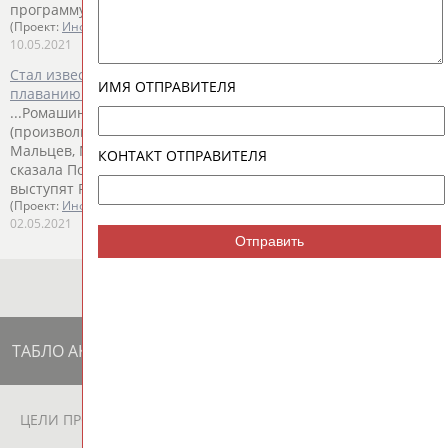
программу). В прыжках в воду за...
(Проект:
Информационное агентство СТАДИОН
)
10.05.2021
Стал известен состав сборной России по синхронному
ИМЯ ОТПРАВИТЕЛЯ
плаванию на чемпионат Европы
...Ромашина и Колесниченко (дуэт), соло - Варвара Субботина
(произвольная программа), в микст-дуэте - Александр
Мальцев, Майя
Гурбанбердиева
, Олеся Платонова", -
КОНТАКТ ОТПРАВИТЕЛЯ
сказала Покровская. В группе с технической программой
выступят Ромашина,...
(Проект:
Информационное агентство СТАДИОН
)
02.05.2021
Отправить
ТАБЛО АКТИВНОСТИ
ЦЕЛИ ПРОЕКТА
КОНТАКТЫ
НАШИ КНОПКИ
РЕКЛАМА