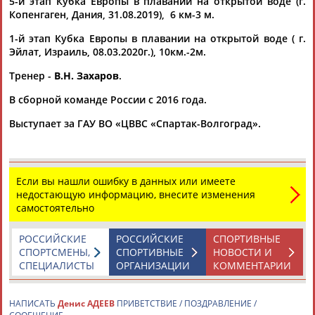
5-й этап Кубка Европы в плавании на открытой воде (г.
видеотрансляция)
Копенгаген, Дания, 31.08.2019), 6 км-3 м.
...Анастасия Кирпичникова, Валерия Ермакова, Кирилл
Беляев,
Денис
Адеев
, Мария Новикова, София Колесникова,
1-й этап Кубка Европы в плавании на открытой воде ( г.
Руслан Садыков... ...Екатерина Сорокина) и мужчин (Кирилл
Эйлат, Израиль, 08.03.2020г.), 10км.-2м.
Абросимов,
Денис
Адеев
, Кирилл Беляев). Плавание на
открытой воде. Чемпионат...
Тренер -
В.Н.
Захаров
.
(Проект:
Информационное агентство СТАДИОН
)
12.05.2021
В сборной команде России с 2016 года.
Плавание на открытой воде. Чемпионат Европы 2020 по
Выступает за ГАУ ВО «ЦВВС «Спартак-Волгоград».
водным видам спорта. Женщины. 5 км (прямая
видеотрансляция)
...Анастасия Кирпичникова, Валерия Ермакова, Кирилл
Беляев,
Денис
Адеев
, Мария Новикова, София Колесникова,
Руслан Садыков... ...Екатерина Сорокина) и мужчин (Кирилл
Если вы нашли ошибку в данных или имеете
Абросимов,
Денис
Адеев
, Кирилл Беляев). Плавание на
недостающую информацию, внесите изменения
открытой воде. Чемпионат...
самостоятельно
(Проект:
Информационное агентство СТАДИОН
)
12.05.2021
РОССИЙСКИЕ
РОССИЙСКИЕ
СПОРТИВНЫЕ
СПОРТСМЕНЫ,
СПОРТИВНЫЕ
НОВОСТИ И
Объявлен состав сборной России по плаванию на открытой
СПЕЦИАЛИСТЫ
ОРГАНИЗАЦИИ
КОММЕНТАРИИ
воде на чемпионат Европы 2021
...Дратцев, Кирилл Абросимов, Кирилл Беляев, Руслан
Садыков,
Денис
Адеев
, Анастасия Кирпичникова, Екатерина
НАПИСАТЬ
Денис АДЕЕВ
ПРИВЕТСТВИЕ / ПОЗДРАВЛЕНИЕ /
Сорокина, Софья...