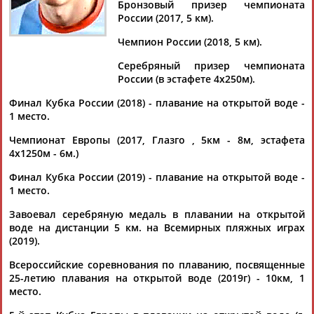
Бронзовый призер чемпионата
Документы 1-10 из 13 найденных уникальных документов
России (2017, 5 км).
Чемпион России (2018, 5 км).
1
2
Серебряный призер чемпионата
Плавание. Чемпионат мира по водным видам спорта 2025.
России (в эстафете 4х250м).
Открытая вода. Женщины, мужчины. 5 км (прямая
Финал Кубка России (2018) - плавание на открытой воде -
видеотрансляция)
1 место.
...nbsp;Маргарита Ершова, Полина Козякина, Ксения
Мишарина, Екатерина Сорокина,
Денис
Адеев
, Савелий
Чемпионат Европы (2017, Глазго , 5км - 8м, эстафета
Лузин, Владислав Утробин. ...
4х1250м - 6м.)
(Проект:
Информационное агентство СТАДИОН
)
17.07.2025
Финал Кубка России (2019) - плавание на открытой воде -
Спортсмены из России впервые за шесть лет выступят на
1 место.
чемпионате мира по водным видам спорта
Завоевал серебряную медаль в плавании на открытой
...Полина Козякина, Ксения Мишарина, Екатерина Сорокина,
воде на дистанции 5 км. на Всемирных пляжных играх
Денис
Адеев
, Савелий Лузин, Владислав Утробин. В
(2019).
программе...
(Проект:
Информационное агентство СТАДИОН
)
Всероссийские соревнования по плаванию, посвященные
11.07.2025
25-летию плавания на открытой воде (2019г) - 10км, 1
Плавание на открытой воде. Чемпионат Европы 2020 по
место.
водным видам спорта. Мужчины. 5 км (прямая