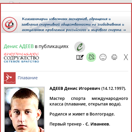
8 августа 2026 года,
17:24
СПОРТСМЕНЫ, ТРЕНЕРЫ И СПЕЦИАЛИСТЫ
Денис АДЕЕВ
в публикациях
1
персона
Расширенный поиск
Найдено:
АДЕЕВ Денис Игоревич
(14.12.1997).
Мастер спорта международного
Денис
Плавание
класса (плавание, открытая вода).
АДЕЕВ
Родился и живет в Волгограде.
Первый тренер -
С. Иванеев
.
Ваш запрос: "Денис АДЕЕВ"