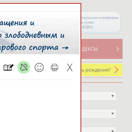
Просмотры материалов платформы
за сутки:
45801
ТИВНОСТИ
СВОДНЫЕ ИНДЕКСЫ
У кого сегодня день рождения?
Профессия
Не выбран
Спортивное звание
Не выбран
Учёное звание
Не выбран