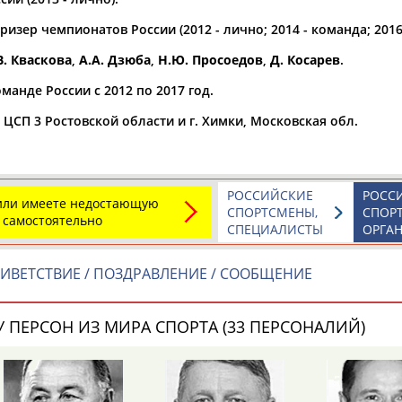
изер чемпионатов России (2012 - лично; 2014 - команда; 2016
а рождения
по
чч
мм
год
чч
мм
год
В. Кваскова
,
А.А. Дзюба
,
Н.Ю. Просоедов
,
Д. Косарев
.
манде России с 2012 по 2017 год.
 ЦСП 3 Ростовской области и г. Химки, Московская обл.
РОССИЙСКИЕ
РОСС
 или имеете недостающую
СПОРТСМЕНЫ,
СПОР
 самостоятельно
СПЕЦИАЛИСТЫ
ОРГА
ИВЕТСТВИЕ / ПОЗДРАВЛЕНИЕ / СООБЩЕНИЕ
 ПЕРСОН ИЗ МИРА СПОРТА (33 ПЕРСОНАЛИЙ)