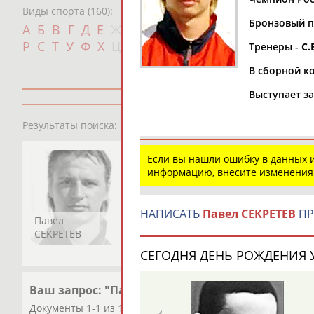
Виды спорта (160):
Бронзовый пр
Дат
А
Б
В
Г
Д
Е
Ж
З
И
К
Л
М
Н
О
П
с
Р
С
Т
У
Ф
Х
Ц
Ч
Ш
Щ
Э
Ю
Я
Тренеры -
С.
В сборной ко
Выступает за
1
персона
Результаты поиска:
Если вы нашли ошибку в данных
информацию, внесите изменения
НАПИСАТЬ
Павел СЕКРЕТЕВ
ПР
Павел
СЕКРЕТЕВ
СЕГОДНЯ ДЕНЬ РОЖДЕНИЯ У
Ваш запрос: "Павел СЕКРЕТЕВ"
Документы 1-1 из 1 найденных уникальных документов