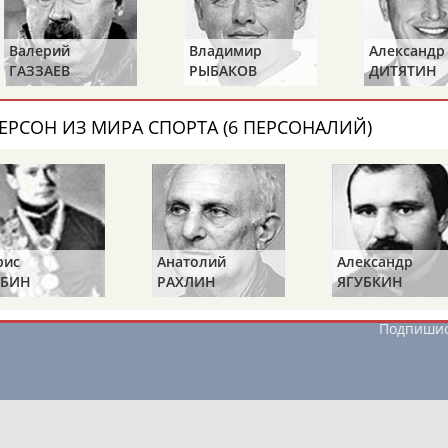
Кубка мира в Венгрии
Валерий
Владимир
Александр
ец
Павел
Секретев
, ставший
ГАЗЗАЕВ
РЫБАКОВ
ДИТЯТИН
ЕРСОН ИЗ МИРА СПОРТА (6 ПЕРСОНАЛИЙ)
ОНТАКТЫ
НАШИ КНОПКИ
РЕКЛАМА
t.ru
рис
Анатолий
Александр
БИН
РАХЛИН
ЯГУБКИН
Адресов в 
Подпиши