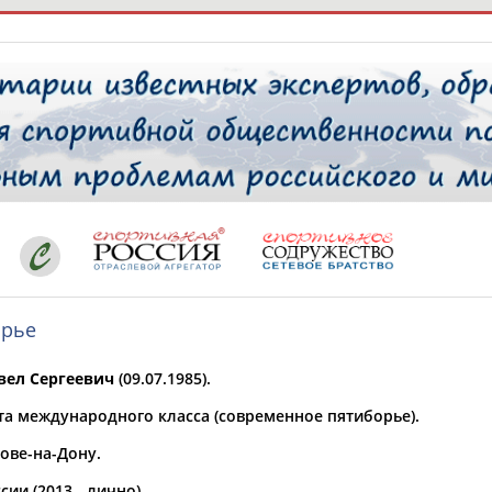
РЕСУРСНАЯ ПЛОЩАДКА
ТАБЛО АК
 специалисты
орье
ставляет регион*
 выбран
вел Сергеевич
(09.07.1985).
* для действующих спортсменов
то рождения
та международного класса (современное пятиборье).
 выбран
ове-на-Дону.
ион проживания
 выбран
ии (2013 - лично).