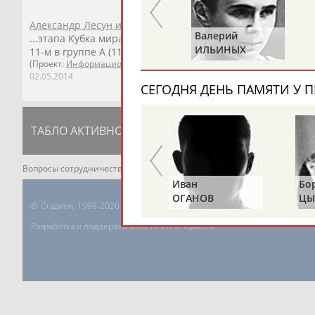
Александр Лесун и Павел Секретев вышли в финал этапа 
Валерий
Валерий
...этапа Кубка мира вошел еще один российский пятибор
ПУШКАРЕВ
ИЛЬИНЫХ
11-м в группе А (1142). Финал...
(Проект:
Информационное агентство СТАДИОН
)
02.05.2014
СЕГОДНЯ ДЕНЬ ПАМЯТИ У П
ТАБЛО АКТИВНОСТИ
ЦЕЛИ ПРОЕКТА
К
Вопросы сотрудничества и совместной деятельности
inform@infospor
Альгирдас
Иван
Бо
ЛАУРИТЕНАС
ОГАНОВ
ЦЫ
©
Стадион, 1998-2026
Разработка и поддержка ООО НАИТ «Стадион»