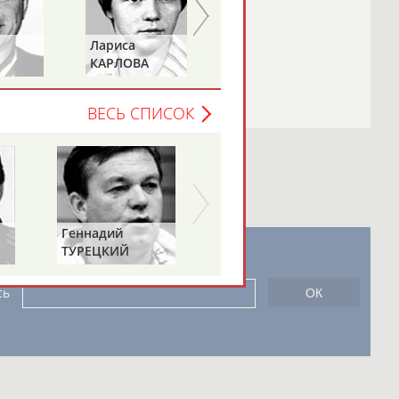
Лариса
Петр
КАРЛОВА
ТИМЧЕНКО
ВЕСЬ СПИСОК
Геннадий
ТУРЕЦКИЙ
новостной рассылке: 996
сь