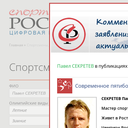
Главная »
Спортсмены, тренеры и специалисты
Спортсмены, тренеры и
Павел СЕКРЕТЕВ
в публикациях
Современное пятиб
ФИО
Пред
Не
СЕКРЕТЕВ Па
Олимпийские виды спорта
Мес
Мастер спор
Летние
Не
Живет в Рост
Рег
Зимние
Не
Чемпион Росс