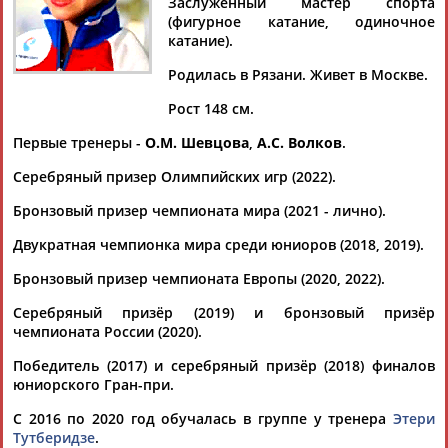
ИГНАТОВА
Заслуженный мастер спорта
(фигурное катание, одиночное
катание).
Родилась в Рязани. Живет в Москве.
Ваш запрос: "Александра Трусова"
Документы 1-10 из 220 найденных уникальных документов
Рост 148 см.
Первые тренеры -
О.М. Шевцова
,
А.С. Волков
.
1
2
3
4
...
20
21
22
Серебряный призер Олимпийских игр (2022).
Камила Валиева и Александра Трусова вошли в резервный
Бронзовый призер чемпионата мира (2021 - лично).
состав сборной России на следующий сезон
Фигуристки Камила Валиева и
Александра
Игнатова
Двукратная чемпионка мира среди юниоров (2018, 2019).
(
Трусова
) включены в резервный состав сборной России на
следующий сезон. О...
Бронзовый призер чемпионата Европы (2020, 2022).
(Проект:
Информационное агентство СТАДИОН
)
06.06.2026
Серебряный призёр (2019) и бронзовый призёр
чемпионата России (2020).
Фигурное катание. Командный турнир "Т-Банк Кубок
Первого канала" 2025. 16 марта (прямая видеотрансляция)
Победитель (2017) и серебряный призёр (2018) финалов
...дуэт. Капитаны трех команд -- "белой"
Александра
юниорского Гран-при.
Трусова
, "синей" Анна Щербакова и... ...Алина Загитова. В
команду "белых"
Александры
Трусовой
вошли: Евгений
С 2016 по 2020 год обучалась в группе у тренера
Этери
Семененко, Макар Игнатов, Дмитрий...
Тутберидзе
.