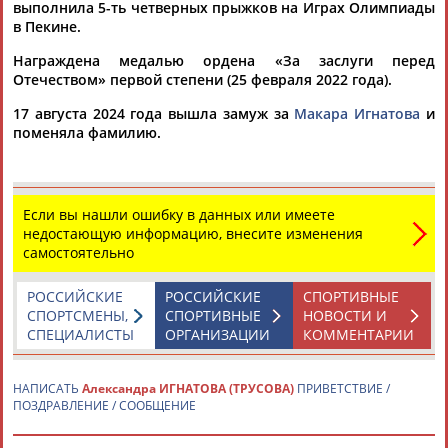
выполнила 5-ть четверных прыжков на Играх Олимпиады
синергией...
в Пекине.
(Проект:
Информационное агентство СТАДИОН
)
06.02.2025
Награждена медалью ордена «За заслуги перед
Отечеством» первой степени (25 февраля 2022 года).
14 февраля Александра Игнатова и Евгения Медведева
выступят в ледовом шоу "Влюбленные в фигурное катание"
17 августа 2024 года вышла замуж за
Макара Игнатова
и
Фигуристки
Александра
Игнатова (до замужества -
Трусова
)
поменяла фамилию.
и Евгения Медведева выступят в шоу "Влюбленные в
фигурное катан...
(Проект:
Информационное агентство СТАДИОН
)
20.01.2025
Если вы нашли ошибку в данных или имеете
В Санкт-Петербурге в субботу стартует чемпионат России по
недостающую информацию, внесите изменения
прыжкам среди фигуристов
самостоятельно
...канала в 2021 году. Тогда Камила Валиева, Анна
Щербакова,
Александра
Игнатова (до замужества -
Трусова
)
РОССИЙСКИЕ
РОССИЙСКИЕ
СПОРТИВНЫЕ
и Елизавета...
СПОРТСМЕНЫ,
СПОРТИВНЫЕ
НОВОСТИ И
(Проект:
Информационное агентство СТАДИОН
)
СПЕЦИАЛИСТЫ
ОРГАНИЗАЦИИ
КОММЕНТАРИИ
18.01.2025
Премьера шоу Евгения Плющенко "Спящая красавица" (0+)
состоялась на сцене подмосковной "Live-Арены"
НАПИСАТЬ
Александра ИГНАТОВА (ТРУСОВА)
ПРИВЕТСТВИЕ /
...Муравьева (Королева), Елена Костылева (принцесса
ПОЗДРАВЛЕНИЕ / СООБЩЕНИЕ
Аврора),
Александр
Плющенко (принц Дезире),
Александра
Трусова
(фея... ...продюсер шоу Яна Рудковская. "Впервые