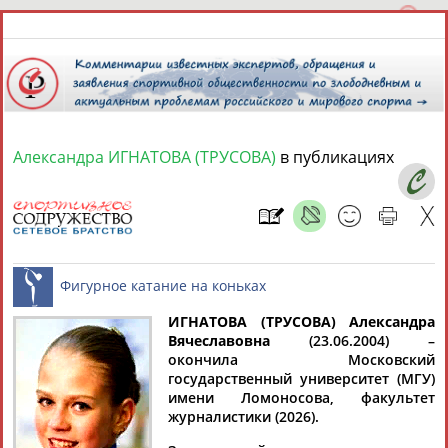
Александра ИГНАТОВА (ТРУСОВА)
в публикациях
7 августа 2026 года,
18:10
СПОРТСМЕНЫ, ТРЕНЕРЫ И СПЕЦИАЛИСТЫ
1
персона
Расширенный поиск
Найдено:
ИГНАТОВА (ТРУСОВА) Александра
Вячеславовна
(23.06.2004) –
окончила Московский
государственный университет (МГУ)
Фигурное катание на коньках
имени Ломоносова, факультет
журналистики (2026).
Александра