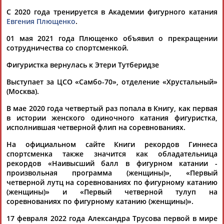
(Проект:
Информационное агентство СТАДИОН
)
16.03.2025
С 2020 года тренируется в Академии фигурного катания
Евгения Плющенко
.
Фигурное катание. Командный турнир "Т-Банк Кубок
Первого канала" 2025. 15 марта (прямая видеотрансляция)
01 мая 2021 года Плющенко объявил о прекращении
...дуэт. Капитаны трех команд -- "белой"
Александра
сотрудничества со спортсменкой.
Трусова
, "синей" Анна Щербакова и... ...Алина Загитова. В
команду "белых"
Александры
Трусовой
вошли: Евгений
Фигуристка вернулась к Этери Тутберидзе
Семененко, Макар Игнатов, Дмитрий...
Выступает за ЦСО «Самбо-70», отделение «Хрустальный»
(Проект:
Информационное агентство СТАДИОН
)
15.03.2025
(Москва).
Загитова, Щербакова и Трусова будут капитанами команд на
В мае 2020 года четвертый раз попала в Книгу, как первая
Кубке Первого канала
в истории женского одиночного катания фигуристка,
Олимпийские чемпионки Алина Загитова, Анна Щербакова,
исполнившая четверной флип на соревнованиях.
а также серебряный призер Олимпийских игр
Александра
Трусова
будут капи... ..."красных", Щербакова - команду
На официальном сайте Книги рекордов Гиннеса
"синих",
Трусова
- команду "белых". В качестве капитана...
спортсменка также значится как обладательница
(Проект:
Информационное агентство СТАДИОН
)
рекордов «Наивысший балл в фигурном катании -
05.03.2025
произвольная программа (женщины)», «Первый
четверной лутц на соревнованиях по фигурному катанию
ШОУ "ВЛЮБЛЕННЫЕ В ФИГУРНОЕ КАТАНИЕ"
(женщины)» и «Первый четверной тулуп на
...игр Евгения Медведева, серебряный призер Олимпийских
соревнованиях по фигурному катанию (женщины)».
игр
Александра
Игнатова (
Трусова
) и
Александр
Энберт,
олимпийская... ...событие зимы", - рассказала
Александра
17 февраля 2022 года Александра Трусова первой в мире
Игнатова (
Трусова
). В этом году фестиваль удивит зрителей