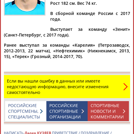
КУЗЯЕВ
Рост 182 см. Вес 74 кг.
В сборной команде России с 2017
года.
Ваш запрос: "Далер КУЗЯЕВ"
Выступает за команду «Зенит»
Документы 1-10 из 96 найденных уникальных документов
(Санкт-Петербург, с 2017 года).
1
2
3
4
...
8
9
10
Ранее выступал за команды «Карелия» (Петрозаводск,
2012-2013, 22 матча), «Нефтехимик» (Нижнекамск, 2013,
15), «Терек» (Грозный, 2014-2017, 70).
Сборная России по футболу в домашнем матче обыграла
команду Ирака
...красную карточку получил полузащитник российской
команды
Далер
Кузяев
. Защитник Даниил Денисов провел
Если вы нашли ошибку в данных или имеете
первый матч в...
недостающую информацию, внесите изменения
(Проект:
Информационное агентство СТАДИОН
)
самостоятельно
27.03.2023
Сборная России сыграла вничью с командой Таджикистана в
РОССИЙСКИЕ
РОССИЙСКИЕ
СПОРТИВНЫЕ
товарищеском футбольном матче
СПОРТСМЕНЫ,
СПОРТИВНЫЕ
НОВОСТИ И
...и Вячеслав Караваев, их партнер по команде
СПЕЦИАЛИСТЫ
ОРГАНИЗАЦИИ
КОММЕНТАРИИ
полузащитник
Далер
Кузяев
и полузащитник "Монако"
Александр...
(Проект:
Информационное агентство СТАДИОН
)
НАПИСАТЬ
Далер КУЗЯЕВ
ПРИВЕТСТВИЕ / ПОЗДРАВЛЕНИЕ /