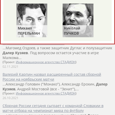
Сегодня Сборная России сыграет с командой Хорватии за
прямую путевку на чемпионат мира по футболу
...Всего их было шесть - Джикия, Дмитрий Баринов, Смолов,
Далер
Кузяев
, Алексей Сутормин и Александр Головин.
Впервые...
(Проект:
Информационное агентство СТАДИОН
)
Михаил
Николай
Ви
14.11.2021
ПЕРЕЛЬМАН
ПУЧКОВ
Т
"Зенит" сегодня сыграет в гостях с "Ювентусом" в матче
(ПЕРЛЬМАН)
группового этапа Лиги чемпионов
...Магомед Оздоев, а также защитник Дуглас и полузащитник
Далер
Кузяев
. Под вопросом остается участие в игре
Малкома...
(Проект:
Информационное агентство СТАДИОН
)
02.11.2021
Валерий Карпин назвал расширенный состав сборной
России на ноябрьские матчи
...Александр Головин ("Монако"), Александр Ерохин,
Далер
Кузяев
, Андрей Мостовой (все - "Зенит"),...
(Проект:
Информационное агентство СТАДИОН
)
26.10.2021
Сборная России сегодня сыграет с командой Словакии в
матче отбора на чемпионат мира по футболу