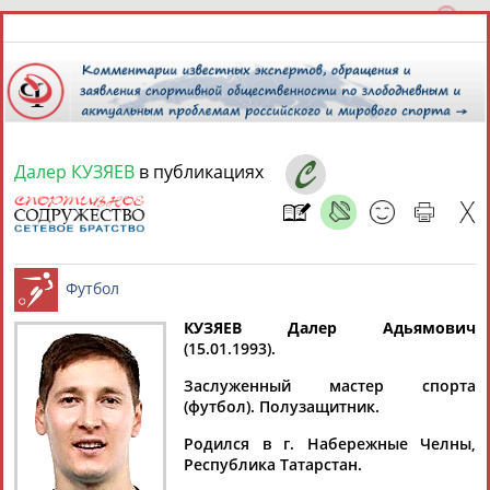
Далер КУЗЯЕВ
в публикациях
8 августа 2026 года,
19:20
СПОРТСМЕНЫ, ТРЕНЕРЫ И СПЕЦИАЛИСТЫ
КУЗЯЕВ Далер Адьямович
1
персона
Расширенный поиск
Найдено:
(15.01.1993).
Футбол
Заслуженный мастер спорта
(футбол). Полузащитник.
Родился в г. Набережные Челны,
Республика Татарстан.
Далер