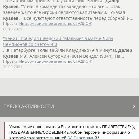
...с Карпиным пришел полузащитник "Зенита"
Далер
Кузяев
. "У нас в команде так заведено, что все... ...так
заведено, что все игроки являются капитанами, - сказал
Кузяев
. - Все чувствуют ответственность перед сборной и...
(Проект:
Информационное агентство СТАДИОН
)
08.10.2021
"Зенит" победил шведский "Мальмё" в матче Лиги
чемпионов со счетом 4:0
...в Петербурге. Голы забили Клаудиньо (9-я минута),
Далер
Кузяев
(49), Алексей Сутормин (80) и Вендел (90+4). На...
(Проект:
Информационное агентство СТАДИОН
)
30.09.2021
ТАБЛО АКТИВНОСТИ
Уважаемые пользователи Вы можете написать ПРИВЕТСТВИЕ/
ЦЕЛИ ПРОЕКТА
КОНТАКТЫ
НАШИ КНОПКИ
РЕКЛАМА
ПОЗДРАВЛЕНИЕ/СООБЩЕНИЕ любой персоне, информация о
которой содержится в нашей
БД Персоналий
!