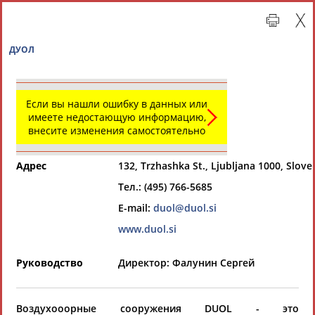
ДУОЛ
Если вы нашли ошибку в данных или
имеете недостающую информацию,
внесите изменения самостоятельно
Адрес
132, Trzhashka St., Ljubljana 1000, Slove
Тел.: (495) 766-5685
Главная »
Организации спортивной отрасли
E-mail:
duol@duol.si
www.duol.si
СВОДНЫЕ ИНДЕКСЫ
Руководство
Директор: Фалунин Сергей
ТАБЛО АКТИВНОСТИ
Воздухооорные сооружения DUOL - это