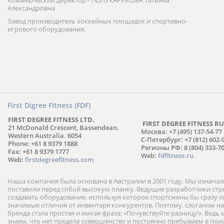
Коммерческий директор - ПОЛУКАРИКОВА Татьяна
Александровна
Завод производитель хоккейных площадок и спортивно-
игрового оборудования.
First Digree Fitness (FDF)
FIRST DEGREE FITNESS LTD.
FIRST DEGREE FITNESS RU
21 McDonald Crescent, Bassendean.
Москва: +7 (495) 137-54-77
Western Australia. 6054
С-Петербург: +7 (812) 602-
Phone: +61 8 9379 1888
Регионы РФ: 8 (804) 333-70
Fax: +61 8 9379 1777
Web:
fdfitness.ru
Web:
firstdegreefitness.com
Наша компания была основана в Австралии в 2001 году. Мы изнача
поставили перед собой высокую планку. Ведущие разработчики ст
создавать оборудование, используя которое спортсмены бы сразу
значимые отличия от инвентаря конкурентов. Поэтому, слоганом н
бренда стала простая и емкая фраза: «Почувствуйте разницу!». Ведь
знаем, что нет предела совершенству и постоянно пребываем в пои