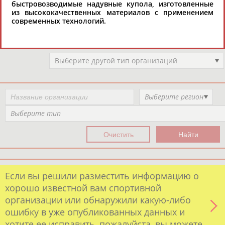
быстровозводимые надувные купола, изготовленные
Организации спортивной отрасли
РЕСУРСНАЯ ПЛОЩАДКА
из высококачественных материалов с применением
Просмотры
современных технологий.
материалов
платформы за
сутки:
47181
Выберите другой тип организаций
Выберите регион
Выберите тип
Если вы решили разместить информацию о
хорошо известной вам спортивной
организации или обнаружили какую-либо
ошибку в уже опубликованных данных и
хотите ее исправить, пожалуйста, вы можете