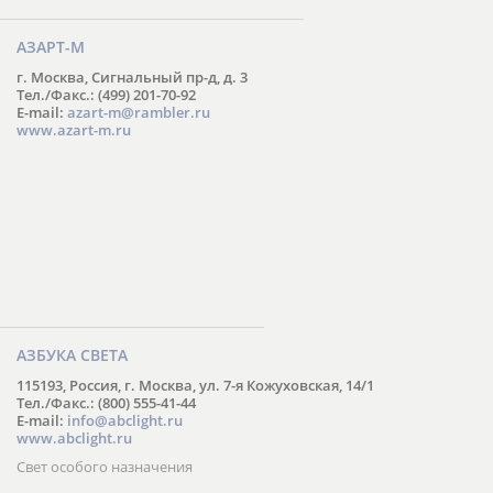
АЗАРТ-М
г. Москва, Сигнальный пр-д, д. 3
Тел./Факс.: (499) 201-70-92
E-mail:
azart-m@rambler.ru
www.azart-m.ru
АЗБУКА СВЕТА
115193, Россия, г. Москва, ул. 7-я Кожуховская, 14/1
Тел./Факс.: (800) 555-41-44
E-mail:
info@abclight.ru
www.abclight.ru
Свет особого назначения