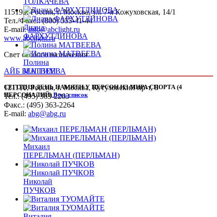
ТОЛКАЧЕВА
115193, Россия, г. Москва, ул. 7-я Кожуховская, 14/1
Тел./Факс.: (800) 555-41-44
Диана
E-mail:
info@abclight.ru
ФАРХУТДИНОВА
www.abclight.ru
Свет особого назначения
Полина
АЙБ БЕН ГИМ
МАТВЕЕВА
121170, Россия, г. Москва, Кутузовский пр-т, 8
СЕГОДНЯ ДЕНЬ ПАМЯТИ У ПЕРСОН ИЗ МИРА СПОРТА (4
ПЕРСОНАЛИЙ)
Весь список
Тел.: (495) 363-2263
Факс.: (495) 363-2264
E-mail:
abg@abg.ru
Михаил
ПЕРЕЛЬМАН (ПЕРЛЬМАН)
Николай
ПУЧКОВ
Виталия