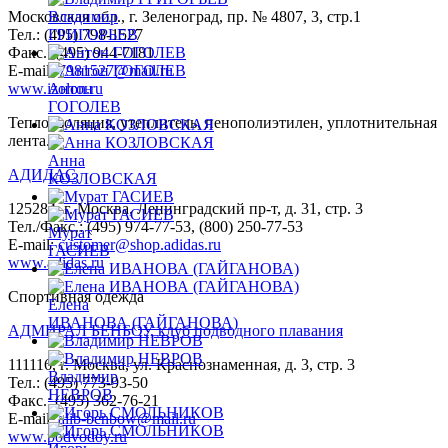
Московская обл., г. Зеленоград, пр. № 4807, 3, стр.1
Владимир
Тел.: (495) 798-1527
ГРИГОРЬЕВ
Факс.: (495) 944-7181
E-mail:
7981527@mail.ru
www.izolon.ru
Антон
ГОГОЛЕВ
Теплоизоляция, утеплитель, пенополиэтилен, уплотнительная
лента.
Анна
АДИДАС
КОЗЛОВСКАЯ
125284, г. Москва, Ленинградский пр-т, д. 31, стр. 3
Тел./Факс.: (495) 974-77-53, (800) 250-77-53
Мурат
E-mail:
customer@shop.adidas.ru
ГАСИЕВ
www.adidas.ru
Спортивная одежда
Елена
ИВАНОВА (ГАЙГАНОВА)
АДМИРАЛ БЕНБОУ, клуб подводного плавания
111116, г. Москва, ул. Краснознаменная, д. 3, стр. 3
Владимир
Тел.: (495) 773-93-50
НЕВРОВ
Факс.: (495) 362-76-21
E-mail:
alib-benbow@mail.ru
www.podvodoy.ru