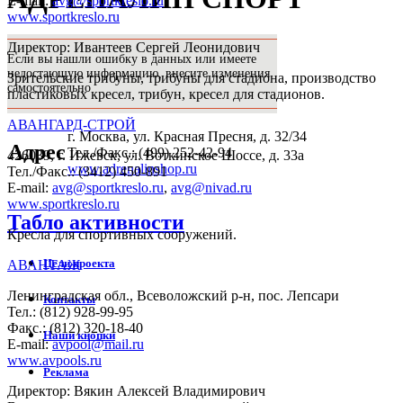
E-mail:
avg@sportkreslo.ru
www.sportkreslo.ru
Директор: Ивантеев Сергей Леонидович
Если вы нашли ошибку в данных или имеете
недостающую информацию, внесите изменения
Зрительские трибуны, трибуны для стадиона, производство
самостоятельно
пластиковых кресел, трибун, кресел для стадионов.
АВАНГАРД-СТРОЙ
г. Москва, ул. Красная Пресня, д. 32/34
Адрес
Тел./Факс.: (499) 252-42-94
426039, г. Ижевск, ул. Воткинское Шоссе, д. 33а
www.adrenalinshop.ru
Тел./Факс.: (3412) 450-891
E-mail:
avg@sportkreslo.ru
,
avg@nivad.ru
www.sportkreslo.ru
Табло активности
Кресла для спортивных сооружений.
Цели проекта
АВАНТАЖ
Ленинградская обл., Всеволожский р-н, пос. Лепсари
Контакты
Тел.: (812) 928-99-95
Факс.: (812) 320-18-40
Наши кнопки
E-mail:
avpool@mail.ru
www.avpools.ru
Реклама
Директор: Вякин Алексей Владимирович