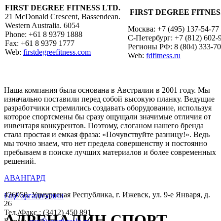
FIRST DEGREE FITNESS LTD.
FIRST DEGREE FITNES
21 McDonald Crescent, Bassendean.
Western Australia. 6054
Москва: +7 (495) 137-54-77
Phone: +61 8 9379 1888
С-Петербург: +7 (812) 602-
Fax: +61 8 9379 1777
Регионы РФ: 8 (804) 333-70
Web:
firstdegreefitness.com
Web:
fdfitness.ru
Наша компания была основана в Австралии в 2001 году. Мы
изначально поставили перед собой высокую планку. Ведущие
разработчики стремились создавать оборудование, используя
которое спортсмены бы сразу ощущали значимые отличия от
инвентаря конкурентов. Поэтому, слоганом нашего бренда
стала простая и емкая фраза: «Почувствуйте разницу!». Ведь
мы точно знаем, что нет предела совершенству и постоянно
пребываем в поиске лучших материалов и более современных
решений.
АВАНГАРД
426050, Удмуртская Республика, г. Ижевск, ул. 9-е Января, д.
Ещё организации
26
Тел./Факс.: (3412) 450 891
АДРЕНАЛИН СПОРТ