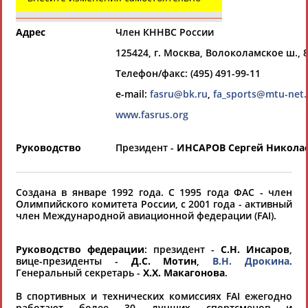
Всероссийские спортивные организации
РЕСУРСНАЯ ПЛОЩАДКА
Просмотры
Адрес
Член КННВС России
материалов
платформы за
125424, г. Москва, Волоколамское ш., 8
сутки:
45328
Телефон/факс: (495) 491-99-11
Выберите другой тип организаций
e-mail:
fasru@bk.ru
,
fa_sports@mtu-net.
www.fasrus.org
Органы управления, федерации,
ВУЗы, Академии и т.п.
Руководство
Президент -
ИНСАРОВ Сергей Никола
Выберите из списка
Вид спорта
Создана в январе 1992 года. С 1995 года ФАС - член
Олимпийского комитета России, с 2001 года - активный
Выберите из списка
член Международной авиационной федерации (FAI).
Руководство федерации
: президент -
С.Н. Инсаров
,
вице-президенты -
Д.С. Мотин
,
В.Н. Дрокина
.
Генеральный секретарь -
Х.Х. Макагонова
.
В спортивных и технических комиссиях FAI ежегодно
Если вы решили разместить информацию о
работают более 30 лучших спортсменов и