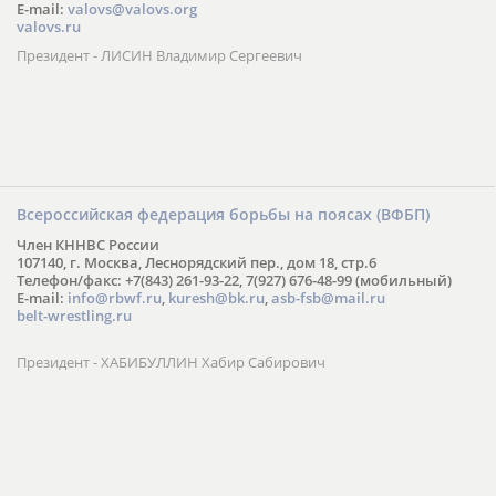
E-mail:
valovs@valovs.org
valovs.ru
Президент - ЛИСИН Владимир Сергеевич
Всероссийская федерация борьбы на поясах (ВФБП)
Член КННВС России
107140, г. Москва, Леснорядский пер., дом 18, стр.6
Телефон/факс: +7(843) 261-93-22, 7(927) 676-48-99 (мобильный)
E-mail:
info@rbwf.ru
,
kuresh@bk.ru
,
asb-fsb@mail.ru
belt-wrestling.ru
Президент - ХАБИБУЛЛИН Хабир Сабирович