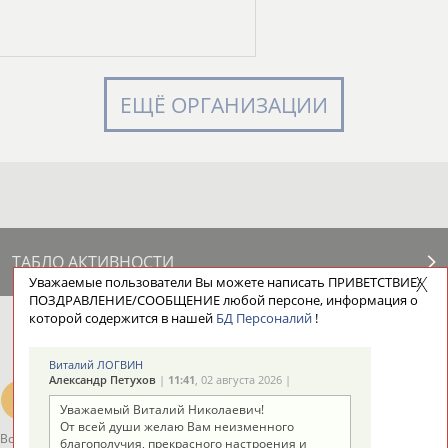
ЕЩЁ ОРГАНИЗАЦИИ
ТАБЛО АКТИВНОСТИ
Уважаемые пользователи Вы можете написать ПРИВЕТСТВИЕ/
ПОЗДРАВЛЕНИЕ/СООБЩЕНИЕ любой персоне, информация о
которой содержится в нашей
БД Персоналий
!
ЦЕЛИ ПРОЕКТА
КОНТАКТЫ
НАШИ КНОПКИ
РЕКЛАМА
Виталий ЛОГВИН
Александр Петухов
|
11:41
, 02 августа 2026 |
Уважаемый Виталий Николаевич!
От всей души желаю Вам неизменного
Вопросы сотрудничества и совместной деятельности
inform@infosport.ru
благополучия, прекрасного настроения и