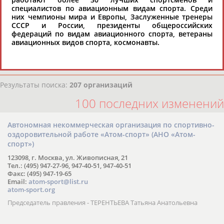
специалистов по авиационным видам спорта. Среди
хорошо известной вам спортивной
них чемпионы мира и Европы, Заслуженные тренеры
организации или обнаружили какую-либо
СССР и России, президенты общероссийских
ошибку в уже опубликованных данных и
федераций по видам авиационного спорта, ветераны
авиационных видов спорта, космонавты.
хотите ее исправить, пожалуйста, вы можете
это сделать самостоятельно
Результаты поиска:
207 организаций
100 последних изменений
Автономная некоммерческая организация по спортивно-
оздоровительной работе «Атом-спорт» (АНО «Атом-
спорт»)
123098, г. Москва, ул. Живописная, 21
Тел.: (495) 947-27-96, 947-40-51, 947-40-51
Факс: (495) 947-19-65
Email:
atom-sport@list.ru
atom-sport.org
Председатель правления - ТЕРЕНТЬЕВА Татьяна Анатольевна