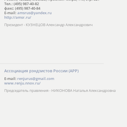
Тел.: (495) 987-40-82
факс: (495) 987-40-84
E-mail:
amsrus@yandex.ru
http://amsr.ru/
Президент - КУЗНЕЦОВ Александр Александрович
Ассоциация рэндзистов России (АРР)
E-mail:
renjurus@gmail.com
www.renju.nnov.ru/
Председатель правления - НИКОНОВА Наталья Александровна