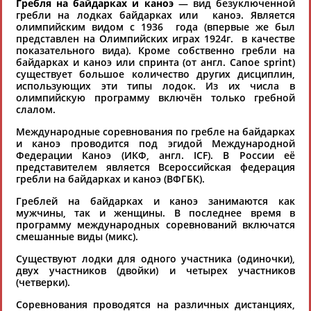
Гребля на байдарках и каноэ
— вид безуключенной
хорошо известной вам спортивной
гребли на лодках байдарках или каноэ. Является
олимпийским видом с 1936 года (впервые же был
организации или обнаружили какую-либо
представлен на Олимпийских играх 1924г. в качестве
ошибку в уже опубликованных данных и
показательного вида). Кроме собственно гребли на
байдарках и каноэ или спринта (от англ. Canoe sprint)
хотите ее исправить, пожалуйста, вы можете
существует большое количество других дисциплин,
это сделать самостоятельно
использующих эти типы лодок. Из их числа в
олимпийскую программу включён только гребной
слалом.
Результаты поиска:
207 организаций
Международные соревнования по гребле на байдарках
100 последних изменений
и каноэ проводится под эгидой Международной
Федерации Каноэ (ИКФ, англ. ICF). В России её
представителем является Всероссийская федерация
Автономная некоммерческая организация по спортивно-
гребли на байдарках и каноэ (ВФГБК).
оздоровительной работе «Атом-спорт» (АНО «Атом-
спорт»)
Греблей на байдарках и каноэ занимаются как
мужчины, так и женщины. В последнее время в
123098, г. Москва, ул. Живописная, 21
программу международных соревнований включатся
Тел.: (495) 947-27-96, 947-40-51, 947-40-51
смешанные виды (микс).
Факс: (495) 947-19-65
Email:
atom-sport@list.ru
Существуют лодки для одного участника (одиночки),
atom-sport.org
двух участников (двойки) и четырех участников
Председатель правления - ТЕРЕНТЬЕВА Татьяна Анатольевна
(четверки).
Соревнования проводятся на различных дистанциях,