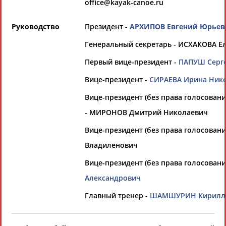
office@kayak-canoe.ru
Всероссийские спортивные организации
РЕСУРСНАЯ ПЛОЩАДКА
Просмотры
материалов
Руководство
Президент -
АРХИПОВ Евгений Юрьев
платформы за
сутки:
Генеральный секретарь - ИСХАКОВА Е
44839
Выберите другой тип организаций
Первый вице-президент -
ПАПУШ Серг
Вице-президент -
СИРАЕВА Ирина Ник
Органы управления, федерации,
Вице-президент (без права голосовани
ВУЗы, Академии и т.п.
- МИРОНОВ Дмитрий Николаевич
Выберите из списка
Вице-президент (без права голосован
Вид спорта
Владиленович
Выберите из списка
Вице-президент (без права голосовани
Александрович
Главный тренер -
ШАМШУРИН Кирилл 
Если вы решили разместить информацию о