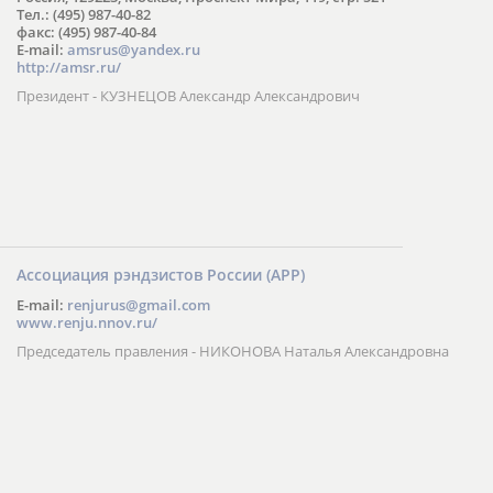
Тел.: (495) 987-40-82
факс: (495) 987-40-84
E-mail:
amsrus@yandex.ru
http://amsr.ru/
Президент - КУЗНЕЦОВ Александр Александрович
Ассоциация рэндзистов России (АРР)
E-mail:
renjurus@gmail.com
www.renju.nnov.ru/
Председатель правления - НИКОНОВА Наталья Александровна