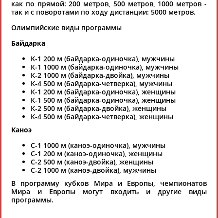
как по прямой: 200 метров, 500 метров, 1000 метров -
так и с поворотами по ходу дистанции: 5000 метров.
Олимпийские виды программы
АРКТ «Национальный центр конного туризма» (АРКТ
Байдарка
НЦКТ)
K-1 200 м (байдарка-одиночка), мужчины
Штаб-квартира находится в Москве.
К-1 1000 м (байдарка-одиночка), мужчины
Тел: (910) 429-35-43, (499) 713-00-40
К-2 1000 м (байдарка-двойка), мужчины
E-mail:
gmail@equinetourism.ru
,
press@equinetourism.ru
К-4 500 м (байдарка-четверка), мужчины
www.equinetourism.ru
К-1 200 м (байдарка-одиночка), женщины
Президент - СЁМИН Геннадий Геннадьевич
К-1 500 м (байдарка-одиночка), женщины
К-2 500 м (байдарка-двойка), женщины
К-4 500 м (байдарка-четверка), женщины
Каноэ
C-1 1000 м (каноэ-одиночка), мужчины
C-1 200 м (каноэ-одиночка), женщины
С-2 500 м (каноэ-двойка), женщины
C-2 1000 м (каноэ-двойка), мужчины
Ассоциация гольфа России
В программу кубков Мира и Европы, чемпионатов
119991, г. Москва, Лужнецкая наб., 8, ком. 378
Мира и Европы могут входить и другие виды
Тел.: (495) 363-23-85
программы.
Тел./факс: (495) 725-47-19
E-mail:
info@rusgolf.ru