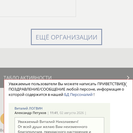
ЕЩЁ ОРГАНИЗАЦИИ
ТАБЛО АКТИВНОСТИ
Уважаемые пользователи Вы можете написать ПРИВЕТСТВИЕ/
ПОЗДРАВЛЕНИЕ/СООБЩЕНИЕ любой персоне, информация о
которой содержится в нашей
БД Персоналий
!
ЦЕЛИ ПРОЕКТА
КОНТАКТЫ
НАШИ КНОПКИ
РЕКЛАМА
Виталий ЛОГВИН
Александр Петухов
|
11:41
, 02 августа 2026 |
Уважаемый Виталий Николаевич!
От всей души желаю Вам неизменного
Вопросы сотрудничества и совместной деятельности
inform@infosport.ru
благополучия, прекрасного настроения и