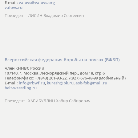
E-mail:
valovs@valovs.org
valovs.ru
Президент - ЛИСИН Владимир Сергеевич
Всероссийская федерация борьбы на поясах (ВФБП)
Член КННВС России
107140, г. Москва, Леснорядский пер., дом 18, стр.6
Телефон/факс: +7(843) 261-93-22, 7(927) 676-48-99 (мобильный)
E-mail:
info@rbwf.ru
,
kuresh@bk.ru
,
asb-fsb@mail.ru
belt-wrestling.ru
Президент - ХАБИБУЛЛИН Хабир Сабирович