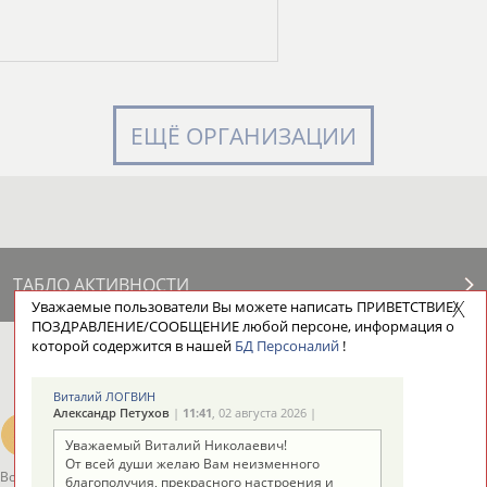
ЕЩЁ ОРГАНИЗАЦИИ
ТАБЛО АКТИВНОСТИ
Уважаемые пользователи Вы можете написать ПРИВЕТСТВИЕ/
ПОЗДРАВЛЕНИЕ/СООБЩЕНИЕ любой персоне, информация о
которой содержится в нашей
БД Персоналий
!
ЦЕЛИ ПРОЕКТА
КОНТАКТЫ
НАШИ КНОПКИ
РЕКЛАМА
Виталий ЛОГВИН
Александр Петухов
|
11:41
, 02 августа 2026 |
Уважаемый Виталий Николаевич!
От всей души желаю Вам неизменного
Вопросы сотрудничества и совместной деятельности
inform@infosport.ru
благополучия, прекрасного настроения и