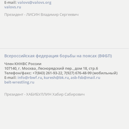
E-mail:
valovs@valovs.org
valovs.ru
Президент - ЛИСИН Владимир Сергеевич
Всероссийская федерация борьбы на поясах (ВФБП)
Член КННВС России
107140, г. Москва, Леснорядский пер., дом 18, стр.6
Телефон/факс: +7(843) 261-93-22, 7(927) 676-48-99 (мобильный)
E-mail:
info@rbwf.ru
,
kuresh@bk.ru
,
asb-fsb@mail.ru
belt-wrestling.ru
Президент - ХАБИБУЛЛИН Хабир Сабирович