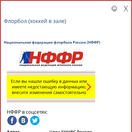
Флорбол (хоккей в зале)
Национальная федерация флорбола России (НФФР
Главная »
Всероссийские спортивные организации
Если вы нашли ошибку в данных или
имеете недостающую информацию,
внесите изменения самостоятельно
СВОДНЫЕ ИНДЕКСЫ
НФФР в соцсетях:
ТАБЛО АКТИВНОСТИ
Адрес
Член КННВС России