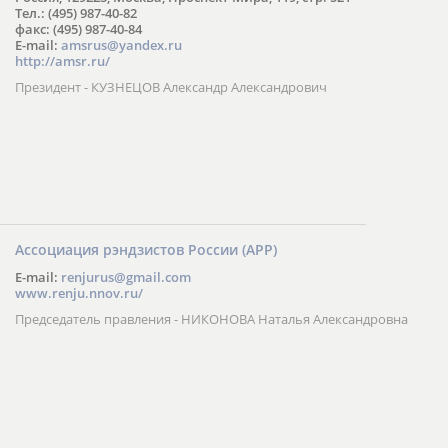
Тел.: (495) 987-40-82
факс: (495) 987-40-84
E-mail:
amsrus@yandex.ru
http://amsr.ru/
Президент - КУЗНЕЦОВ Александр Александрович
Ассоциация рэндзистов России (АРР)
E-mail:
renjurus@gmail.com
www.renju.nnov.ru/
Председатель правления - НИКОНОВА Наталья Александровна