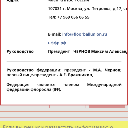
Всероссийские спортивные организации
РЕСУРСНАЯ ПЛОЩАДКА
107031 г. Москва, ул. Петровка, д.17, ст
Просмотры
материалов
Тел: +7 969 056 06 55
платформы за
сутки:
45991
E-mail:
info@floorballunion.ru
Выберите другой тип организаций
нффр.рф
Руководство
Президент -
ЧЕРНОВ
Максим Алексан
Органы управления, федерации,
ВУЗы, Академии и т.п.
Выберите из списка
Руководство федерации
: президент -
М.А. Чернов
;
первый вице-президент -
А.Е. Бражников
,
Вид спорта
Федерация является членом Международной
Выберите из списка
федерации флорбола (IFF).
Если вы решили разместить информацию о