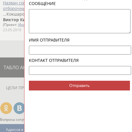
Назван состав сборной России по гандболу перед
СООБЩЕНИЕ
отборочным матчами ЧЕ-2020 с Италией и Словакией
...Кокшаровым пригласил на сбор 18 гандболистов. Вратари:
Виктор
Киреев
("Мотор", Украина), Олег Грамс...
(Проект:
Информационное агентство СТАДИОН
)
23.05.2019
ИМЯ ОТПРАВИТЕЛЯ
КОНТАКТ ОТПРАВИТЕЛЯ
ТАБЛО АКТИВНОСТИ
Отправить
ЦЕЛИ ПРОЕКТА
КОНТАКТЫ
НАШИ КНОПКИ
РЕКЛАМА
Вопросы сотрудничества и совместной деятельности
inform@infosport.ru
Адресов в новостной рассылке: 996