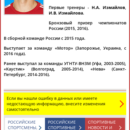
КИРЕЕВ
Первые тренеры -
Н.А. Измайлов
,
И.В. Измайлова
.
Ваш запрос: "Виктор КИРЕЕВ"
Бронзовый призер чемпионатов
России (2015, 2016).
Документы 1-10 из 25 найденных уникальных документов
В сборной команде России с 2015 года.
1
2
3
Выступает за команду «Мотор» (Запорожье, Украина, с
2016 года).
Известен состав сборной России на чемпионат Европы по
гандболу
Ранее выступал за команды УГНТУ-ВНЗМ (Уфа, 2003-2005),
...Артем Грушко ("Чеховские медведи"),
Виктор
Киреев
«Каустик» (Волгоград, 2005-2014), «Нева» (Санкт-
(ЦСКА), левые крайние - Роман Остащенко...
Петербург, 2014-2016).
(Проект:
Информационное агентство СТАДИОН
)
11.01.2022
Стал известен расширенный состав мужской сборной России
Если вы нашли ошибку в данных или имеете
по гандболу на чемпионат Европы
недостающую информацию, внесите изменения
...("Чеховские медведи"), Денис Заболотин (СКИФ),
Виктор
самостоятельно
Киреев
(ЦСКА), Станислав Третынко...
(Проект:
Информационное агентство СТАДИОН
)
06.12.2021
РОССИЙСКИЕ
РОССИЙСКИЕ
СПОРТИВНЫЕ
СПОРТСМЕНЫ,
СПОРТИВНЫЕ
НОВОСТИ И
Приехали "Медведи": чуда не случилось