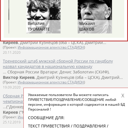
вратарь
Виктор
Киреев
и левый полусредний Александр
Шкуринский. По...
(Проект:
Информационное агентство СТАДИОН
)
28.12.2020
Виталия
Михаил
Опубликован расширенный состав мужской сборной России
ТУОМАЙТЕ
ШАХОВ
по гандболу на чемпионат мира 2021
...на ЧМ-2021: Вратари: Денис Заболотин (СКИФ),
Виктор
Киреев
, Дмитрий Кузнецов (оба – ЦСКА), Дмитрий...
(Проект:
Информационное агентство СТАДИОН
)
20.11.2020
Тренерский штаб мужской сборной России по гандболу
назвал кандидатов в национальную команду
... Сборная России Вратари: Денис Заболотин (СКИФ),
Виктор
Киреев
, Дмитрий Кузнецов (оба – ЦСКА), Дмитрий...
(Проект:
Информационное агентство СТАДИОН
)
19.09.2020
Уважаемые пользователи Вы можете написать
Сборная России по гандболу начала подготовку к
ПРИВЕТСТВИЕ/ПОЗДРАВЛЕНИЕ/СООБЩЕНИЕ любой
чемпионату Европы 2020
персоне, информация о которой содержится в нашей БД
...("Дюнкерк", Франция), Денис Заболотин (СКИФ),
Виктор
Персоналий !
Киреев
("Мотор", Украина). Левые крайние:...
СООБЩЕНИЕ ДЛЯ:
(Проект:
Информационное агентство СТАДИОН
)
25.12.2019
ТЕКСТ ПРИВЕТСТВИЯ / ПОЗДРАВЛЕНИЯ /