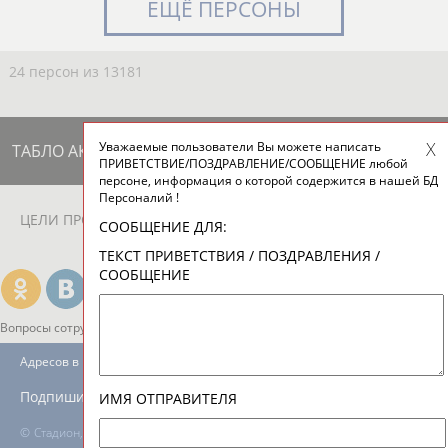
ЕЩЁ ПЕРСОНЫ
24 персон из 13181
Уважаемые пользователи Вы можете написать
ТАБЛО АКТИВНОСТИ
ПРИВЕТСТВИЕ/ПОЗДРАВЛЕНИЕ/СООБЩЕНИЕ любой
персоне, информация о которой содержится в нашей БД
Персоналий !
ЦЕЛИ ПРОЕКТА
КОНТАКТЫ
НАШИ КНОПКИ
РЕКЛАМА
СООБЩЕНИЕ ДЛЯ:
ТЕКСТ ПРИВЕТСТВИЯ / ПОЗДРАВЛЕНИЯ /
СООБЩЕНИЕ
Вопросы сотрудничества и совместной деятельности
inform@infosport.ru
Адресов в новостной рассылке: 996
Подпишись
ИМЯ ОТПРАВИТЕЛЯ
©
Стадион, 1998-2026