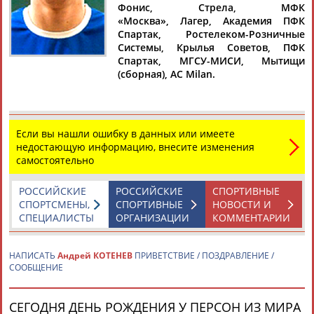
Фонис, Стрела, МФК
«Москва», Лагер, Академия ПФК
Спартак, Ростелеком-Розничные
Системы, Крылья Советов, ПФК
Спартак, МГСУ-МИСИ, Мытищи
Дмитрий
Тамилла
Рамазан
Ростом
(сборная), AC Milan.
АБАРЕНОВ
АБАСОВА
АБАЧАРАЕВ
АБАШИДЗЕ
Если вы нашли ошибку в данных или имеете
Флюра
Татьяна
Акжана
Артур
недостающую информацию, внесите изменения
АББАТЕ-
АББЯСОВА
АБДИКАРИМОВА
АБДРАХМАНОВ
самостоятельно
БУЛАТОВА
РОССИЙСКИЕ
РОССИЙСКИЕ
СПОРТИВНЫЕ
СПОРТСМЕНЫ,
СПОРТИВНЫЕ
НОВОСТИ И
СПЕЦИАЛИСТЫ
ОРГАНИЗАЦИИ
КОММЕНТАРИИ
НАПИСАТЬ
Андрей КОТЕНЕВ
ПРИВЕТСТВИЕ / ПОЗДРАВЛЕНИЕ /
СООБЩЕНИЕ
СЕГОДНЯ ДЕНЬ РОЖДЕНИЯ У ПЕРСОН ИЗ МИРА