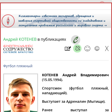
Андрей КОТЕНЕВ
в публикациях
7 августа 2026 года,
13:28
СПОРТСМЕНЫ, ТРЕНЕРЫ И СПЕЦИАЛИСТЫ
13181
персон
Расширенный поиск
Найдено:
КОТЕНЕВ Андрей Владимирович
(15.05.1994).
Футбол пляжный
Спортсмен (футбол пляжный,
нападающий).
Выступает за Адреналин (Мытищи).
Аслаудин
Елена
Мария
Юлия
АБАЕВ
АБАИМОВА
АБАКУМОВА
АБАЛАКИНА
Ранее выступал за