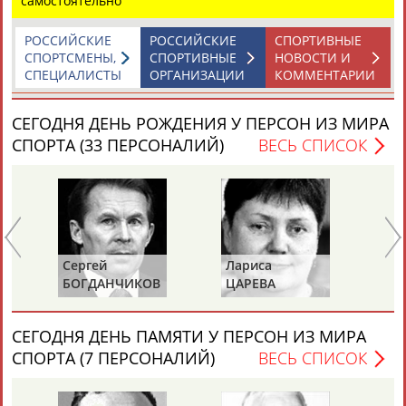
самостоятельно
ЕЩЁ ПЕРСОНЫ
РОССИЙСКИЕ
РОССИЙСКИЕ
СПОРТИВНЫЕ
СПОРТСМЕНЫ,
СПОРТИВНЫЕ
НОВОСТИ И
24 персон из 13181
СПЕЦИАЛИСТЫ
ОРГАНИЗАЦИИ
КОММЕНТАРИИ
СЕГОДНЯ ДЕНЬ РОЖДЕНИЯ У ПЕРСОН ИЗ МИРА
ТАБЛО АКТИВНОСТИ
СПОРТА (33 ПЕРСОНАЛИЙ)
ВЕСЬ СПИСОК
ЦЕЛИ ПРОЕКТА
КОНТАКТЫ
НАШИ КНОПКИ
РЕКЛАМА
Сергей
Лариса
Ви
В
БОГДАНЧИКОВ
ЦАРЕВА
Р
Вопросы сотрудничества и совместной деятельности
inform@infosport.ru
Адресов в новостной рассылке: 997
СЕГОДНЯ ДЕНЬ ПАМЯТИ У ПЕРСОН ИЗ МИРА
СПОРТА (7 ПЕРСОНАЛИЙ)
ВЕСЬ СПИСОК
Подпишись
©
Стадион, 1998-2026