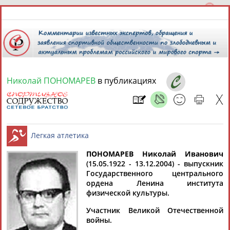
Николай ПОНОМАРЕВ
в публикациях
10 августа 2026 года,
17:10
СПОРТСМЕНЫ, ТРЕНЕРЫ И СПЕЦИАЛИСТЫ
13181
персон
Расширенный поиск
Найдено:
ПОНОМАРЕВ Николай Иванович
(15.05.1922 - 13.12.2004) - выпускник
Государственного центрального
Легкая атлетика
ордена Ленина института
физической культуры.
Участник Великой Отечественной
Аслаудин
Елена
Мария
Юлия
войны.
АБАЕВ
АБАИМОВА
АБАКУМОВА
АБАЛАКИНА