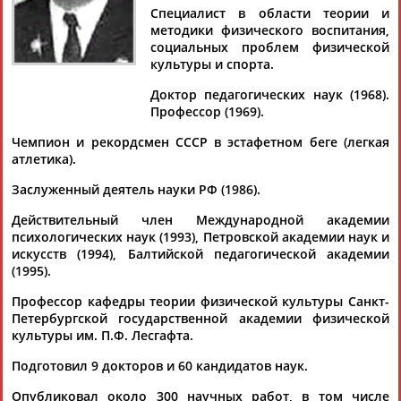
Специалист в области теории и
методики физического воспитания,
социальных проблем физической
культуры и спорта.
Дмитрий
Тамилла
Рамазан
Ростом
Доктор педагогических наук (1968).
АБАРЕНОВ
АБАСОВА
АБАЧАРАЕВ
АБАШИДЗЕ
Профессор (1969).
Чемпион и рекордсмен СССР в эстафетном беге (легкая
атлетика).
Флюра
Татьяна
Акжана
Артур
Заслуженный деятель науки РФ (1986).
АББАТЕ-
АББЯСОВА
АБДИКАРИМОВА
АБДРАХМАНОВ
БУЛАТОВА
Действительный член Международной академии
психологических наук (1993), Петровской академии наук и
искусств (1994), Балтийской педагогической академии
(1995).
Профессор кафедры теории физической культуры Санкт-
Петербургской государственной академии физической
культуры им. П.Ф. Лесгафта.
Подготовил 9 докторов и 60 кандидатов наук.
Опубликовал около 300 научных работ, в том числе