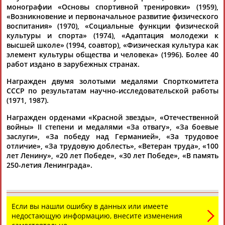
монографии «Основы спортивной тренировки» (1959),
«Возникновение и первоначальное развитие физического
воспитания» (1970), «Социальные функции физической
культуры и спорта» (1974), «Адаптация молодежи к
высшей школе» (1994, соавтор), «Физическая культура как
элемент культуры общества и человека» (1996). Более 40
работ издано в зарубежных странах.
Каримжан
Аделя
Андрей
Герман
Награжден двумя золотыми медалями Спорткомитета
АБДРАХМАНОВ
АБДРАХМАНОВА
АБДУВАЛИЕВ
АБДУЛАЕВ
СССР по результатам научно-исследовательской работы
(1971, 1987).
Награжден орденами «Красной звезды», «Отечественной
войны» II степени и медалями «За отвагу», «За боевые
Рамазан
Тагир
Камиль
Загалав
заслуги», «За победу над Германией», «За трудовое
АБДУЛАЕВ
АБДУЛАЕВ
АБДУЛАЗИЗОВ
АБДУЛБЕКОВ
отличие», «За трудовую доблесть», «Ветеран труда», «100
лет Ленину», «20 лет Победе», «30 лет Победе», «В память
250-летия Ленинграда».
Камалудин
Абдула
Магомед
Назир
АБДУЛДАУДОВ
АБДУЛЖАЛИЛОВ
АБДУЛКАГИРОВ
АБДУЛЛАЕВ
Если вы нашли ошибку в данных или имеете
недостающую информацию, внесите изменения