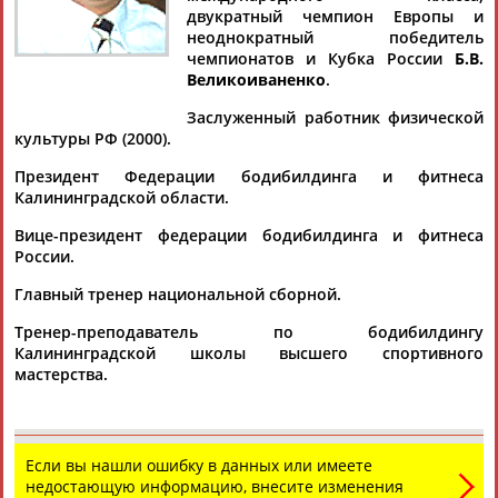
двукратный чемпион Европы и
неоднократный победитель
чемпионатов и Кубка России
Б.В.
Великоиваненко
.
Дмитрий
Тамилла
Рамазан
Ростом
Заслуженный работник физической
АБАРЕНОВ
АБАСОВА
АБАЧАРАЕВ
АБАШИДЗЕ
культуры РФ (2000).
Президент Федерации бодибилдинга и фитнеса
Калининградской области.
Флюра
Татьяна
Акжана
Артур
Вице-президент федерации бодибилдинга и фитнеса
АББАТЕ-
АББЯСОВА
АБДИКАРИМОВА
АБДРАХМАНОВ
России.
БУЛАТОВА
Главный тренер национальной сборной.
Тренер-преподаватель по бодибилдингу
Калининградской школы высшего спортивного
мастерства.
Если вы нашли ошибку в данных или имеете
недостающую информацию, внесите изменения