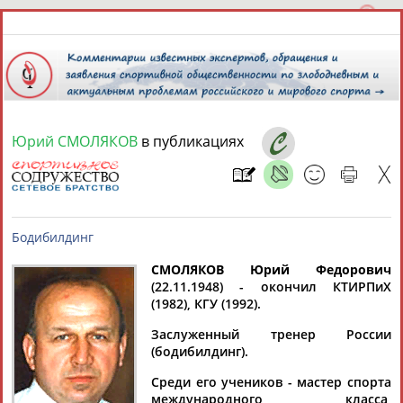
Юрий СМОЛЯКОВ
в публикациях
7 августа 2026 года,
01:44
СПОРТСМЕНЫ, ТРЕНЕРЫ И СПЕЦИАЛИСТЫ
13181
персон
Расширенный поиск
Найдено:
СМОЛЯКОВ Юрий Федорович
(22.11.1948) - окончил КТИРПиХ
(1982), КГУ (1992).
Бодибилдинг
Заслуженный тренер России
(бодибилдинг).
Аслаудин
Елена
Мария
Юлия
Среди его учеников - мастер спорта
АБАЕВ
АБАИМОВА
АБАКУМОВА
АБАЛАКИНА
международного класса,