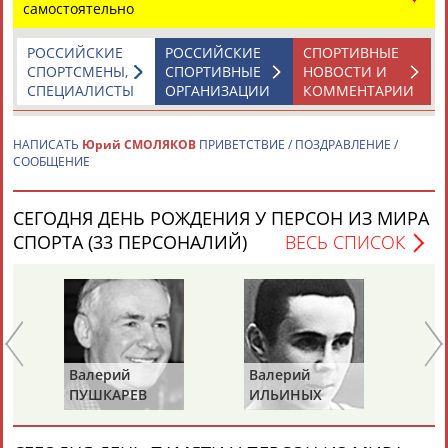
самостоятельно
РОССИЙСКИЕ
РОССИЙСКИЕ
СПОРТИВНЫЕ
СПОРТСМЕНЫ,
СПОРТИВНЫЕ
НОВОСТИ И
СПЕЦИАЛИСТЫ
ОРГАНИЗАЦИИ
КОММЕНТАРИИ
Каримжан
Аделя
Андрей
Герман
НАПИСАТЬ
Юрий СМОЛЯКОВ
ПРИВЕТСТВИЕ / ПОЗДРАВЛЕНИЕ /
СООБЩЕНИЕ
АБДРАХМАНОВ
АБДРАХМАНОВА
АБДУВАЛИЕВ
АБДУЛАЕВ
СЕГОДНЯ ДЕНЬ РОЖДЕНИЯ У ПЕРСОН ИЗ МИРА
СПОРТА (33 ПЕРСОНАЛИЙ)
ВЕСЬ СПИСОК
Рамазан
Тагир
Камиль
Загалав
АБДУЛАЕВ
АБДУЛАЕВ
АБДУЛАЗИЗОВ
АБДУЛБЕКОВ
Валерий
Валерий
Валерий
Камалудин
Абдула
Магомед
Назир
ПУШКАРЕВ
ИЛЬИНЫХ
ГАЗЗАЕВ
АБДУЛДАУДОВ
АБДУЛЖАЛИЛОВ
АБДУЛКАГИРОВ
АБДУЛЛАЕВ