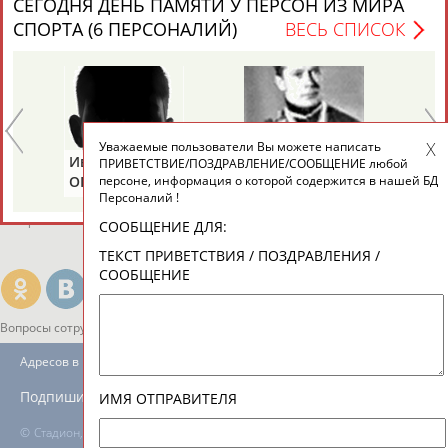
СЕГОДНЯ ДЕНЬ ПАМЯТИ У ПЕРСОН ИЗ МИРА
ЕЩЁ ПЕРСОНЫ
СПОРТА (6 ПЕРСОНАЛИЙ)
ВЕСЬ СПИСОК
24 персон из 13181
Уважаемые пользователи Вы можете написать
ТАБЛО АКТИВНОСТИ
Иван
Борис
Анатолий
ПРИВЕТСТВИЕ/ПОЗДРАВЛЕНИЕ/СООБЩЕНИЕ любой
ОГАНОВ
ЦЫБИН
РАХЛИН
персоне, информация о которой содержится в нашей БД
Персоналий !
ЦЕЛИ ПРОЕКТА
КОНТАКТЫ
НАШИ КНОПКИ
РЕКЛАМА
СООБЩЕНИЕ ДЛЯ:
ТЕКСТ ПРИВЕТСТВИЯ / ПОЗДРАВЛЕНИЯ /
СООБЩЕНИЕ
Вопросы сотрудничества и совместной деятельности
inform@infosport.ru
Адресов в новостной рассылке: 996
Подпишись
ИМЯ ОТПРАВИТЕЛЯ
©
Стадион, 1998-2026