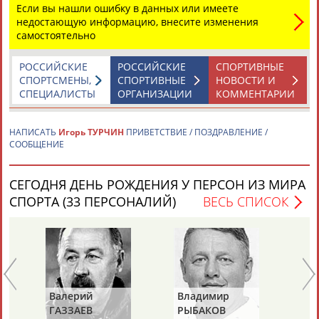
Если вы нашли ошибку в данных или имеете
недостающую информацию, внесите изменения
самостоятельно
РОССИЙСКИЕ
РОССИЙСКИЕ
СПОРТИВНЫЕ
СПОРТСМЕНЫ,
СПОРТИВНЫЕ
НОВОСТИ И
СПЕЦИАЛИСТЫ
ОРГАНИЗАЦИИ
КОММЕНТАРИИ
Каримжан
Аделя
Андрей
Герман
АБДРАХМАНОВ
АБДРАХМАНОВА
АБДУВАЛИЕВ
АБДУЛАЕВ
НАПИСАТЬ
Игорь ТУРЧИН
ПРИВЕТСТВИЕ / ПОЗДРАВЛЕНИЕ /
СООБЩЕНИЕ
СЕГОДНЯ ДЕНЬ РОЖДЕНИЯ У ПЕРСОН ИЗ МИРА
Рамазан
Тагир
Камиль
Загалав
АБДУЛАЕВ
АБДУЛАЕВ
АБДУЛАЗИЗОВ
АБДУЛБЕКОВ
СПОРТА (33 ПЕРСОНАЛИЙ)
ВЕСЬ СПИСОК
Камалудин
Абдула
Магомед
Назир
АБДУЛДАУДОВ
АБДУЛЖАЛИЛОВ
АБДУЛКАГИРОВ
АБДУЛЛАЕВ
Валерий
Владимир
Ал
ГАЗЗАЕВ
РЫБАКОВ
Д