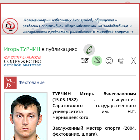
Игорь ТУРЧИН
в публикациях
7 августа 2026 года,
16:56
СПОРТСМЕНЫ, ТРЕНЕРЫ И СПЕЦИАЛИСТЫ
13181
персон
Расширенный поиск
Найдено:
ТУРЧИН Игорь Вячеславович
(15.05.1982) - выпускник
Саратовского государственного
Фехтование
университета им. Н.Г.
Чернышевского.
Заслуженный мастер спорта (2004,
Аслаудин
Елена
Мария
Юлия
фехтование, шпага).
АБАЕВ
АБАИМОВА
АБАКУМОВА
АБАЛАКИНА