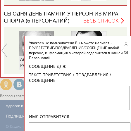
ЕЩЁ ПЕРСОНЫ
СЕГОДНЯ ДЕНЬ ПАМЯТИ У ПЕРСОН ИЗ МИРА
СПОРТА (6 ПЕРСОНАЛИЙ)
ВЕСЬ СПИСОК
24 персон из 13181
Уважаемые пользователи Вы можете написать
ТАБЛО АКТИВНОСТИ
ПРИВЕТСТВИЕ/ПОЗДРАВЛЕНИЕ/СООБЩЕНИЕ любой
персоне, информация о которой содержится в нашей БД
Персоналий !
Анатолий
Александр
Ге
ЦЕЛИ ПРОЕКТА
КОНТАКТЫ
НАШИ КНОПКИ
РЕКЛАМА
РАХЛИН
ЯГУБКИН
ТУ
СООБЩЕНИЕ ДЛЯ:
ТЕКСТ ПРИВЕТСТВИЯ / ПОЗДРАВЛЕНИЯ /
СООБЩЕНИЕ
Вопросы сотрудничества и совместной деятельности
inform@infosport.ru
Адресов в новостной рассылке: 996
Подпишись
ИМЯ ОТПРАВИТЕЛЯ
©
Стадион, 1998-2026