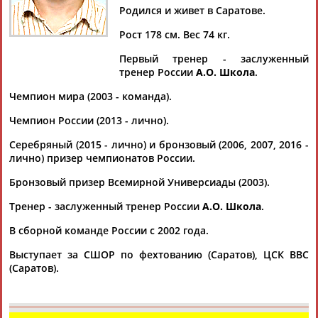
Родился и живет в Саратове.
Рост 178 см. Вес 74 кг.
Первый тренер - заслуженный
Дмитрий
Тамилла
Рамазан
Ростом
тренер России
А.О. Школа
.
АБАРЕНОВ
АБАСОВА
АБАЧАРАЕВ
АБАШИДЗЕ
Чемпион мира (2003 - команда).
Чемпион России (2013 - лично).
Серебряный (2015 - лично) и бронзовый (2006, 2007, 2016 -
Флюра
Татьяна
Акжана
Артур
лично) призер чемпионатов России.
АББАТЕ-
АББЯСОВА
АБДИКАРИМОВА
АБДРАХМАНОВ
БУЛАТОВА
Бронзовый призер Всемирной Универсиады (2003).
Тренер - заслуженный тренер России
А.О. Школа
.
В сборной команде России с 2002 года.
Выступает за СШОР по фехтованию (Саратов), ЦСК ВВС
(Саратов).