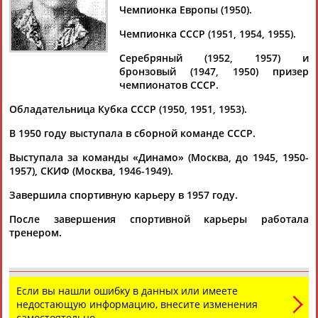
СЕДОВА
Чемпионка Европы (1950).
Чемпионка СССР (1951, 1954, 1955).
Ваш запрос: "Ираида СЕДОВА (АРТАМОШИНА)"
Серебряный (1952, 1957) и
бронзовый (1947, 1950) призер
По условиям запроса публикаций нет
чемпионатов СССР.
Обладательница Кубка СССР (1950, 1951, 1953).
В 1950 году выступала в сборной команде СССР.
Выступала за команды «Динамо» (Москва, до 1945, 1950-
1957), СКИФ (Москва, 1946-1949).
ТАБЛО АКТИВНОСТИ
Завершила спортивную карьеру в 1957 году.
После завершения спортивной карьеры работала
ЦЕЛИ ПРОЕКТА
КОНТАКТЫ
НАШИ КНОПКИ
РЕКЛАМА
тренером.
Если вы нашли ошибку в данных или имеете
Вопросы сотрудничества и совместной деятельности
inform@infosport.ru
недостающую информацию, внесите изменения
самостоятельно