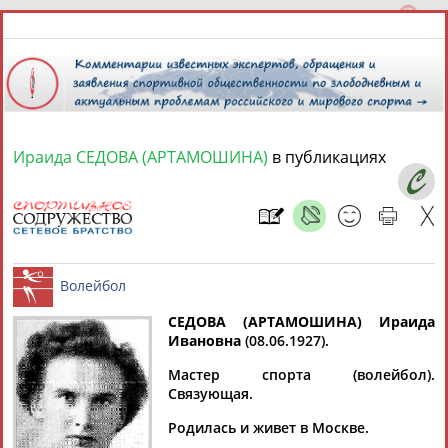
Ираида СЕДОВА (АРТАМОШИНА)
в публикациях
7 августа 2026 года,
11:16
СПОРТСМЕНЫ, ТРЕНЕРЫ И СПЕЦИАЛИСТЫ
1
персона
Расширенный поиск
Найдено:
СЕДОВА (АРТАМОШИНА) Ираида
Ивановна
(08.06.1927).
Мастер спорта (волейбол).
Волейбол
Связующая.
Родилась и живет в Москве.
Ираида