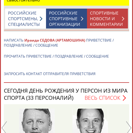
Адресов в новостной рассылке: 996
Подпишись
РОССИЙСКИЕ
РОССИЙСКИЕ
СПОРТИВНЫЕ
СПОРТСМЕНЫ,
СПОРТИВНЫЕ
НОВОСТИ И
©
Стадион, 1998-2026
СПЕЦИАЛИСТЫ
ОРГАНИЗАЦИИ
КОММЕНТАРИИ
Разработка и поддержка ООО НАИТ «Стадион»
НАПИСАТЬ
Ираида СЕДОВА (АРТАМОШИНА)
ПРИВЕТСТВИЕ /
ПОЗДРАВЛЕНИЕ / СООБЩЕНИЕ
ПРОЧИТАТЬ ПРИВЕТСТВИЕ / ПОЗДРАВЛЕНИЕ / СООБЩЕНИЕ
ЗАПРОСИТЬ КОНТАКТ ОТПРАВИТЕЛЯ ПРИВЕТСТВИЯ
СЕГОДНЯ ДЕНЬ РОЖДЕНИЯ У ПЕРСОН ИЗ МИРА
СПОРТА (33 ПЕРСОНАЛИЙ)
ВЕСЬ СПИСОК