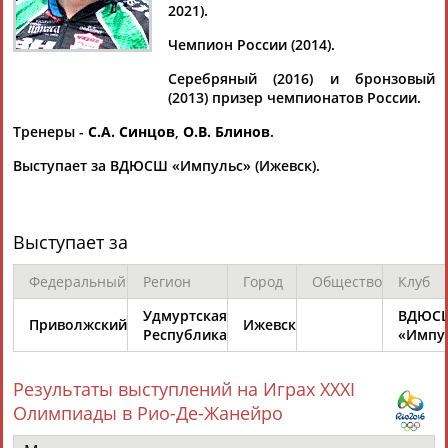
2021).
Чемпион России (2014).
Серебряный (2016) и бронзовый
Дмитрий
Тамилла
Рамазан
Ростом
(2013) призер чемпионатов России.
АБАРЕНОВ
АБАСОВА
АБАЧАРАЕВ
АБАШИДЗЕ
Тренеры -
С.А. Синцов
,
О.В. Блинов
.
Выступает за ВДЮСШ «Импульс» (Ижевск).
Флюра
Татьяна
Акжана
Артур
АББАТЕ-
АББЯСОВА
АБДИКАРИМОВА
АБДРАХМАНОВ
Выступает за
БУЛАТОВА
Федеральный
Регион
Город
Общество
Клуб
Удмуртская
ВДЮС
Приволжский
Ижевск
Республика
«Импу
Результаты выступлений на Играх XXXI
Олимпиады в Рио-Де-Жанейро