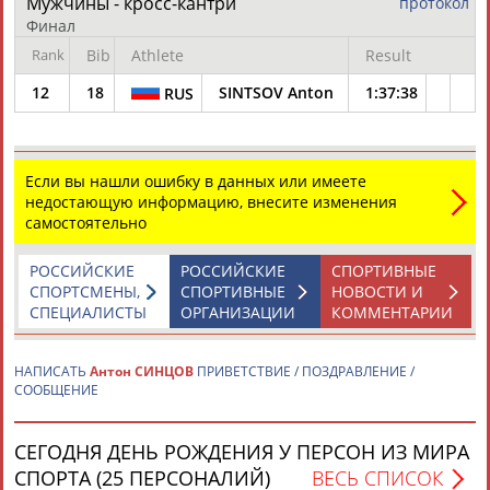
Мужчины - кросс-кантри
протокол
Финал
Rank
Bib
Athlete
Result
12
18
SINTSOV Anton
1:37:38
RUS
Каримжан
Аделя
Андрей
Герман
АБДРАХМАНОВ
АБДРАХМАНОВА
АБДУВАЛИЕВ
АБДУЛАЕВ
Если вы нашли ошибку в данных или имеете
недостающую информацию, внесите изменения
самостоятельно
РОССИЙСКИЕ
РОССИЙСКИЕ
СПОРТИВНЫЕ
Рамазан
Тагир
Камиль
Загалав
СПОРТСМЕНЫ,
СПОРТИВНЫЕ
НОВОСТИ И
АБДУЛАЕВ
АБДУЛАЕВ
АБДУЛАЗИЗОВ
АБДУЛБЕКОВ
СПЕЦИАЛИСТЫ
ОРГАНИЗАЦИИ
КОММЕНТАРИИ
НАПИСАТЬ
Антон СИНЦОВ
ПРИВЕТСТВИЕ / ПОЗДРАВЛЕНИЕ /
СООБЩЕНИЕ
Камалудин
Абдула
Магомед
Назир
АБДУЛДАУДОВ
АБДУЛЖАЛИЛОВ
АБДУЛКАГИРОВ
АБДУЛЛАЕВ
СЕГОДНЯ ДЕНЬ РОЖДЕНИЯ У ПЕРСОН ИЗ МИРА
СПОРТА (25 ПЕРСОНАЛИЙ)
ВЕСЬ СПИСОК