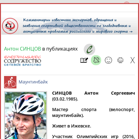
Антон СИНЦОВ
в публикациях
8 августа 2026 года,
14:27
СПОРТСМЕНЫ, ТРЕНЕРЫ И СПЕЦИАЛИСТЫ
13181
персон
Расширенный поиск
Найдено:
СИНЦОВ Антон Сергеевич
(03.02.1985).
Маунтинбайк
Мастер спорта (велоспорт,
маунтинбайк).
Живет в Ижевске.
Аслаудин
Елена
Мария
Юлия
АБАЕВ
АБАИМОВА
АБАКУМОВА
АБАЛАКИНА
Участник Олимпийских игр (2016,