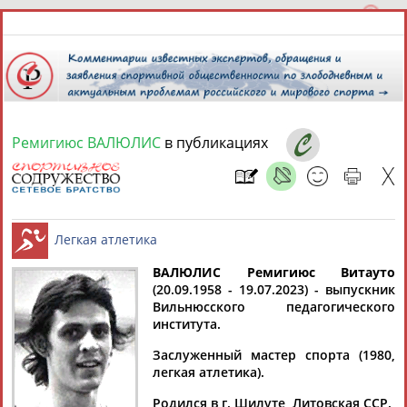
Ремигиюс ВАЛЮЛИС
в публикациях
8 августа 2026 года,
18:11
СПОРТСМЕНЫ, ТРЕНЕРЫ И СПЕЦИАЛИСТЫ
ВАЛЮЛИС Ремигиюс Витауто
1
персона
Расширенный поиск
Найдено:
(20.09.1958 - 19.07.2023) - выпускник
Вильнюсского педагогического
Легкая атлетика
института.
Заслуженный мастер спорта (1980,
легкая атлетика).
Ремигиюс
Родился в г. Шилуте, Литовская ССР.