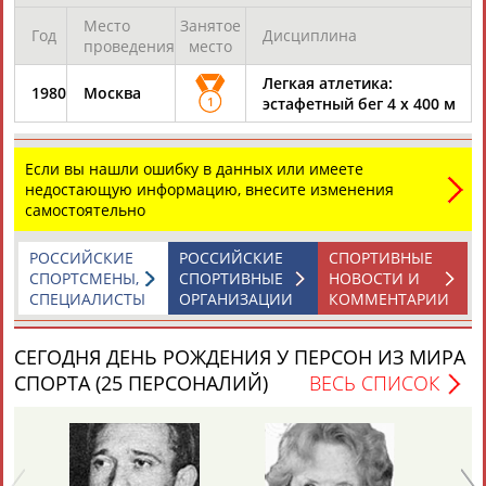
Место
Занятое
Год
Дисциплина
ЦЕЛИ ПРОЕКТА
КОНТАКТЫ
НАШИ КНОПКИ
РЕКЛАМА
проведения
место
Легкая атлетика:
1980
Москва
1
эстафетный бег 4 х 400 м
Вопросы сотрудничества и совместной деятельности
inform@infosport.ru
Если вы нашли ошибку в данных или имеете
недостающую информацию, внесите изменения
Адресов в новостной рассылке: 996
самостоятельно
Подпишись
РОССИЙСКИЕ
РОССИЙСКИЕ
СПОРТИВНЫЕ
©
Стадион, 1998-2026
СПОРТСМЕНЫ,
СПОРТИВНЫЕ
НОВОСТИ И
СПЕЦИАЛИСТЫ
ОРГАНИЗАЦИИ
КОММЕНТАРИИ
Разработка и поддержка ООО НАИТ «Стадион»
СЕГОДНЯ ДЕНЬ РОЖДЕНИЯ У ПЕРСОН ИЗ МИРА
СПОРТА (25 ПЕРСОНАЛИЙ)
ВЕСЬ СПИСОК