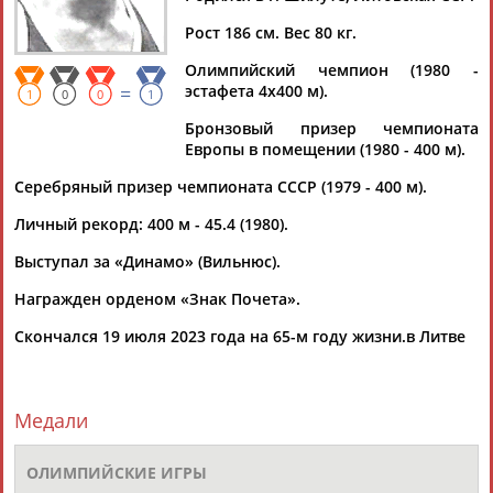
ВАЛЮЛИС
Рост 186 см. Вес 80 кг.
Олимпийский чемпион (1980 -
Ваш запрос: "Ремигиюс Валюлис"
=
эстафета 4х400 м).
1
0
0
1
Документы 1-1 из 1 найденных уникальных документов
Бронзовый призер чемпионата
Европы в помещении (1980 - 400 м).
Скончался олимпийский чемпион 1980 года легкоатлет
Ремигиюс Валюлис
Серебряный призер чемпионата СССР (1979 - 400 м).
Олимпийский чемпион в эстафете 4x400 м в составе
сборной СССР
Ремигиюс
Валюлис
умер на 65-м году жизни.
Личный рекорд: 400 м - 45.4 (1980).
Об этом в четверг ... ...что 19 июля умер известный
Выступал за «Динамо» (Вильнюс).
литовский легкоатлет
Ремигиюс
Валюлис
. В 1980 году в
составе сборной СССР он стал...
Награжден орденом «Знак Почета».
(Проект:
Информационное агентство СТАДИОН
)
21.07.2023
Скончался 19 июля 2023 года на 65-м году жизни.в Литве
Медали
ТАБЛО АКТИВНОСТИ
ОЛИМПИЙСКИЕ ИГРЫ