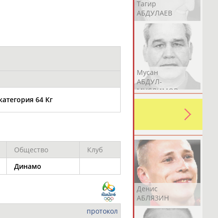
Герман
Рамазан
Тагир
АБДУЛАЕВ
АБДУЛАЕВ
АБДУЛАЕВ
Аслан
Эмиль
Мусан
АБДУЛЛИН
АБДУЛЛИН
АБДУЛ-
МУСЛИМОВ
категория 64 Кг
ь какую-либо ошибку в уже
 своей страны!
Общество
Клуб
Динамо
Эдуард
Уулу Азамат
Денис
АБЗАЛИМОВ
АБИБИЛЛА
АБЛЯЗИН
протокол