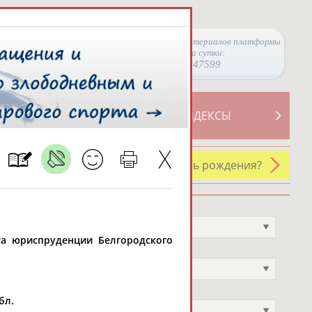
Просмотры материалов платформы
за сутки:
47599
ТИВНОСТИ
СВОДНЫЕ ИНДЕКСЫ
У кого сегодня день рождения?
Профессия
Не выбран
ета юриспруденции Белгородского
Спортивное звание
Не выбран
Учёное звание
бл.
Не выбран