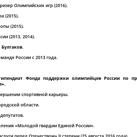
ризер Олимпийских игр (2016).
а рождения
 (2015).
по
чч
мм
год
чч
мм
год
опы (2015).
ии (2013, 2014).
. Булгаков
.
манде России с 2013 года.
 стипендиат Фонда поддержки олимпийцев России по п
я
».
авершении спортивной карьеры.
Юлия
Дмитрий
Тамилла
АБАЛАКИНА
АБАРЕНОВ
АБАСОВА
ородской области.
 депутатов.
еления «Молодой гвардии Единой России».
уги перед Отечеством» II степени (25 августа 2016 года).