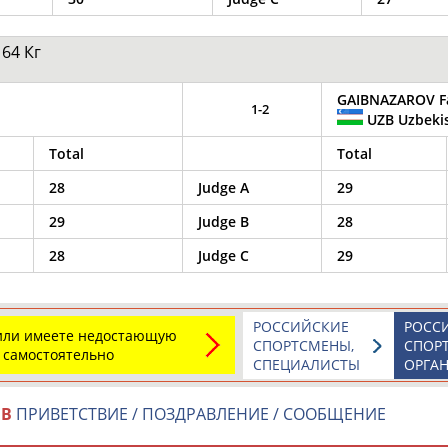
64 Кг
ОНТАКТЫ
НАШИ КНОПКИ
РЕКЛАМА
GAIBNAZAROV Fa
1-2
UZB Uzbeki
t.ru
Total
Total
28
Judge A
29
Адресов в 
29
Judge B
28
Подпиши
28
Judge C
29
РОССИЙСКИЕ
РОСС
 или имеете недостающую
СПОРТСМЕНЫ,
СПОР
 самостоятельно
СПЕЦИАЛИСТЫ
ОРГА
ЕВ
ПРИВЕТСТВИЕ / ПОЗДРАВЛЕНИЕ / СООБЩЕНИЕ