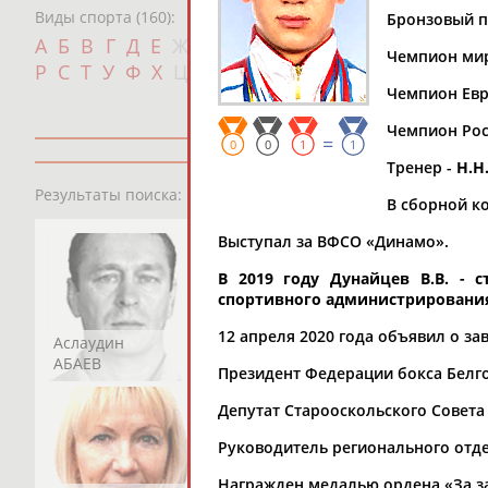
Виды спорта (160):
Бронзовый п
Дат
А
Б
В
Г
Д
Е
Ж
З
И
К
Л
М
Н
О
П
Чемпион мира
с
Р
С
Т
У
Ф
Х
Ц
Ч
Ш
Щ
Э
Ю
Я
Чемпион Евр
Чемпион Росс
=
0
0
1
1
Тренер -
Н.Н
13181
персон
Результаты поиска:
В сборной ко
Выступал за ВФСО «Динамо».
В 2019 году Дунайцев В.В. -
спортивного администрировани
12 апреля 2020 года объявил о з
Аслаудин
Елена
Мария
АБАЕВ
АБАИМОВА
АБАКУМОВА
Президент Федерации бокса Белг
Депутат Старооскольского Совета
Руководитель регионального отд
Награжден медалью ордена «За засл