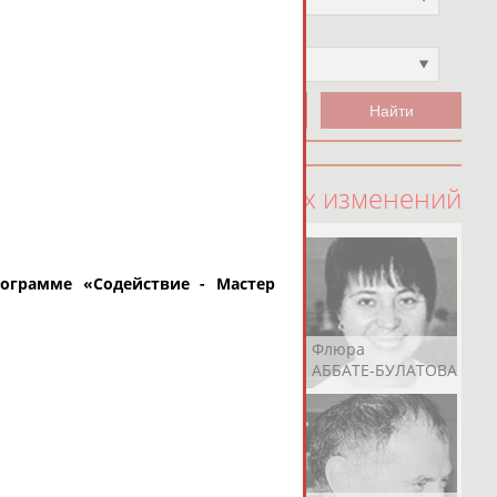
Чемпион
Не выбран
100 последних изменений
рограмме «
Содействие - Мастер
Рамазан
Ростом
Флюра
АБАЧАРАЕВ
АБАШИДЗЕ
АББАТЕ-БУЛАТОВА