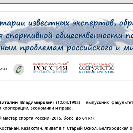
РЕСУРСНАЯ ПЛОЩАДКА
ТАБЛО АК
 специалисты
иях
ставляет регион*
 выбран
Виталий Владимирович
(12.04.1992) - выпускник факульт
* для действующих спортсменов
то рождения
а кооперации, экономики и права.
 выбран
мастер спорта России (2015, бокс, до 64 кг).
ион проживания
 Костанай, Казахстан. Живет в г. Старый Оскол, Белгородская о
 выбран