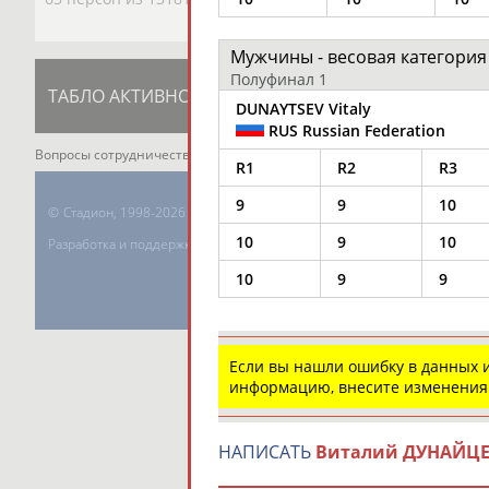
Мужчины - весовая категория 
Полуфинал 1
ТАБЛО АКТИВНОСТИ
ЦЕЛИ ПРОЕКТА
К
DUNAYTSEV Vitaly
RUS Russian Federation
Вопросы сотрудничества и совместной деятельности
inform@infospor
R1
R2
R3
9
9
10
©
Стадион, 1998-2026
10
9
10
Разработка и поддержка ООО НАИТ «Стадион»
10
9
9
Если вы нашли ошибку в данных
информацию, внесите изменения
НАПИСАТЬ
Виталий ДУНАЙЦ