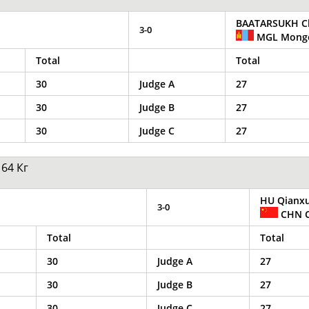
BAATARSUKH Ch
3-0
MGL Mongo
Элизабет
Захария
Александр
Total
Total
АБРААМЯН
АБРАМАШВИЛИ
АБРАМОВ
30
Judge A
27
30
Judge B
27
30
Judge C
27
Павел
Дарья
Екатерина
АБРАМОВ
АБРАМОВА
АБРАМОВА
64 Кг
HU Qianx
3-0
CHN C
Total
Total
Тамара
Дмитрий
Маргарита
30
Judge A
27
АБРАМОВА
АБРАМОВИЧ
АБРАМОВИЧ
30
Judge B
27
ЕЩЁ ПЕРСОНЫ
30
Judge C
27