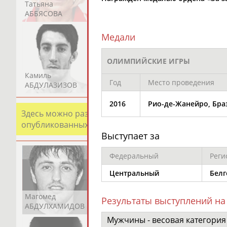
Татьяна
Акжана
Артур
АББЯСОВА
АБДИКАРИМОВА
АБДРАХМАНОВ
Медали
ОЛИМПИЙСКИЕ ИГРЫ
Камиль
Загалав
Камалудин
Год
Место проведения
АБДУЛАЗИЗОВ
АБДУЛБЕКОВ
АБДУЛДАУДОВ
2016
Рио-де-Жанейро, Бра
Здесь можно разместить информацию о хорошо изв
опубликованных записях. Страна должна знать свои
Выступает за
Федеральный
Реги
Центральный
Белг
Магомед
Шамиль
Адлан
Результаты выступлений на
АБДУЛХАМИДОВ
АБДУРАХМАНОВ
АБДУРАШИДОВ
Мужчины - весовая категория 