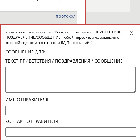
протокол
zliddin
Уважаемые пользователи Вы можете написать ПРИВЕТСТВИЕ/
stan
ПОЗДРАВЛЕНИЕ/СООБЩЕНИЕ любой персоне, информация о
которой содержится в нашей БД Персоналий !
R3
R2
R1
СООБЩЕНИЕ ДЛЯ:
9
10
10
ТЕКСТ ПРИВЕТСТВИЯ / ПОЗДРАВЛЕНИЯ / СООБЩЕНИЕ
новостной рассылке: 996
9
10
9
сь
10
10
9
ИМЯ ОТПРАВИТЕЛЯ
ИЙСКИЕ
СПОРТИВНЫЕ
ТИВНЫЕ
НОВОСТИ И
НИЗАЦИИ
КОММЕНТАРИИ
КОНТАКТ ОТПРАВИТЕЛЯ