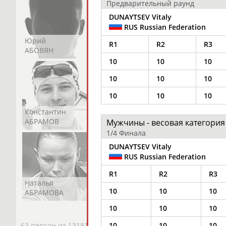
Предварительный раунд
DUNAYTSEV Vitaly
RUS Russian Federation
Юрий
Никита
Виктор
R1
R2
R3
АБОВЯН
АБОЗОВИК
АБОИМОВ
10
10
10
10
10
10
10
10
10
Константин
Константин
Николай
АБРАМОВ
АБРАМОВ
АБРАМОВ
Мужчины - весовая категория 
1/4 Финала
DUNAYTSEV Vitaly
RUS Russian Federation
R1
R2
R3
Наталья
Нелли
Светлана
10
10
10
АБРАМОВА
АБРАМОВА
АБРАМОВА
10
10
10
63 персон из 13181
10
10
10