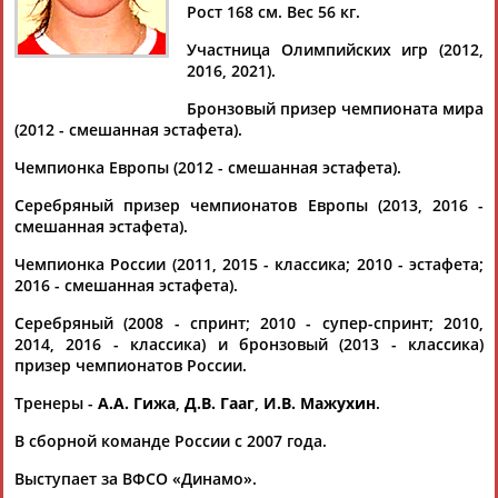
Рост 168 см. Вес 56 кг.
Участница Олимпийских игр (2012,
2016, 2021).
Дмитрий
Тамилла
Рамазан
Ростом
Бронзовый призер чемпионата мира
АБАРЕНОВ
АБАСОВА
АБАЧАРАЕВ
АБАШИДЗЕ
(2012 - смешанная эстафета).
Чемпионка Европы (2012 - смешанная эстафета).
Серебряный призер чемпионатов Европы (2013, 2016 -
смешанная эстафета).
Флюра
Татьяна
Акжана
Артур
АББАТЕ-
АББЯСОВА
АБДИКАРИМОВА
АБДРАХМАНОВ
Чемпионка России (2011, 2015 - классика; 2010 - эстафета;
БУЛАТОВА
2016 - смешанная эстафета).
Серебряный (2008 - спринт; 2010 - супер-спринт; 2010,
2014, 2016 - классика) и бронзовый (2013 - классика)
призер чемпионатов России.
Тренеры -
А.А. Гижа
,
Д.В. Гааг
,
И.В. Мажухин
.
В сборной команде России с 2007 года.
Выступает за ВФСО «Динамо».