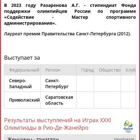
В 2023 году Разаренова А.Г. - стипендиат Фонда
поддержки олимпийцев России по программе
«
Содействие - Мастер спортивного
администрирования
».
Лауреат премия Правительства Санкт-Петербурга (2012).
Каримжан
Аделя
Андрей
Герман
АБДРАХМАНОВ
АБДРАХМАНОВА
АБДУВАЛИЕВ
АБДУЛАЕВ
Выступает за
Федеральный
Регион
Город
Общество
Клуб
Северо-
Санкт-
Рамазан
Тагир
Камиль
Загалав
Западный
Петербург
АБДУЛАЕВ
АБДУЛАЕВ
АБДУЛАЗИЗОВ
АБДУЛБЕКОВ
Саратовская
Приволжский
область
Камалудин
Абдула
Магомед
Назир
Результаты выступлений на Играх XXXI
АБДУЛДАУДОВ
АБДУЛЖАЛИЛОВ
АБДУЛКАГИРОВ
АБДУЛЛАЕВ
Олимпиады в Рио-Де-Жанейро
Женщины - триатлон
протокол