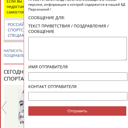
Если вы нашли ошибку в данных или имеете
Разработка и поддержка ООО НАИТ «Стадион»
персоне, информация о которой содержится в нашей БД
недостающую информацию, внесите изменения
Персоналий !
самостоятельно
СООБЩЕНИЕ ДЛЯ:
РОССИЙСКИЕ
РОССИЙСКИЕ
СПОРТИВНЫЕ
ТЕКСТ ПРИВЕТСТВИЯ / ПОЗДРАВЛЕНИЯ /
СПОРТСМЕНЫ,
СПОРТИВНЫЕ
НОВОСТИ И
СООБЩЕНИЕ
СПЕЦИАЛИСТЫ
ОРГАНИЗАЦИИ
КОММЕНТАРИИ
НАПИСАТЬ
Александра РАЗАРЕНОВА
ПРИВЕТСТВИЕ /
ПОЗДРАВЛЕНИЕ / СООБЩЕНИЕ
ИМЯ ОТПРАВИТЕЛЯ
СЕГОДНЯ ДЕНЬ РОЖДЕНИЯ У ПЕРСОН ИЗ МИРА
СПОРТА (35 ПЕРСОНАЛИЙ)
ВЕСЬ СПИСОК
КОНТАКТ ОТПРАВИТЕЛЯ
Отправить
Анатолий
Анатолий
Ви
ИОНОВ
ЦАРИК
Б