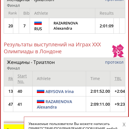
ЕЩЁ ПЕРСОНЫ
Финал
Rank
Bib
Athlete
Results
24 персон из 13181
RAZARENOVA
20
7
2:01:09
Alexandra
RUS
ТАБЛО АКТИВНОСТИ
Результаты выступлений на Играх XXX
Олимпиады в Лондоне
Женщины - Триатлон
протокол
ЦЕЛИ ПРОЕКТА
КОНТАКТЫ
НАШИ КНОПКИ
РЕКЛАМА
Финал
Start
Rk
Athlete
Time
TBL
No.
13
40
2:01:52.00
+2:04
ABYSOVA Irina
Вопросы сотрудничества и совместной деятельности
inform@infosport.ru
RAZARENOVA
47
41
2:09:11.00
+9:23
Адресов в новостной рассылке: 996
Alexandra
Подпишись
Уважаемые пользователи Вы можете написать
©
Стадион, 1998-2026
ПРИВЕТСТВИЕ/ПОЗДРАВЛЕНИЕ/СООБЩЕНИЕ любой