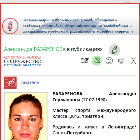
Александра РАЗАРЕНОВА
в публикациях
6 августа 2026 года,
21:02
СПОРТСМЕНЫ, ТРЕНЕРЫ И СПЕЦИАЛИСТЫ
13181
персон
Расширенный поиск
Найдено:
РАЗАРЕНОВА Александра
Германовна
(17.07.1990).
Триатлон
Мастер спорта международного
класса (2012, триатлон).
Родилась и живет в Ленинграде/
Аслаудин
Елена
Мария
Юлия
Санкт-Петербурге.
АБАЕВ
АБАИМОВА
АБАКУМОВА
АБАЛАКИНА