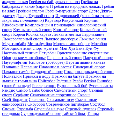
академическая
Гребля на байдарках и каноэ
Гребля на
байдарках и каноэ (спринт)
Гребля на народных лодках
Гребля
на ялах
Гребной слалом
Гребно-парусный спорт
Дартс
Джиу-
джитсу
Дзюдо
Ездовой спорт
Индорхоккей (хоккей на траве в
закрытых помещениях)
Каратэдо
Кекусинкай
Керлинг
Кикбоксинг
Комплексный и прикладной кинологический
спорт
Компьютерный спорт
Конный спорт
Конькобежный
спорт
Корэш
Косика каратэ
Легкая атлетика
Ледолазание
Лыжероллерный спорт
Лыжное двоеборье
Лыжные гонки
Маунтинбайк
Мини-футбол
Морское многоборье
Мотобол
Мотоциклетный спорт
муайтай
Мэй Хуа Бань Кун Фу
Настольный теннис
Натурбан
Ориентирование cпортивное
Офицерское многоборье
Парашютный спорт
Парусный спорт
Пауэрлифтинг (силовое троеборье)
Перетягивание каната
Плавание
Плавание
Плавание в ластах
Планерный спорт
Пляжное самбо
Подводный спорт
Пожарно-прикладной спорт
Полиатлон
Прыжки в воду
Прыжки на батуте
Прыжки на
лыжах с трамплина
Пэйнтбол
Рафтинг
Регби
Регбол
Ринкбол
(хоккей на льду)
Роллер-спорт
Рукопашный бой
Русская лапта
Рэндзю
Самбо
Самбо боевое
Самолетный спорт
Санный
спорт
Серфинг
Скалолазание спортивное
Сквош
Скейтбординг
Скелетон
Ски-альпинизм
Смешанные
единоборства
Сноуборд
Современное пятиборье
Софтбол
Спочан
Стрельба
Стрельба из лука
Стрельба пулевая
Стрельба
стендовая
Судомодельный спорт
Тайский бокс
Танцы