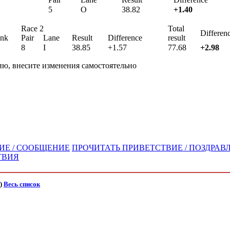
5
O
38.82
+1.40
Race 2
Total
Differen
nk
Pair
Lane
Result
Difference
result
8
I
38.85
+1.57
77.68
+2.98
ю, внесите изменения самостоятельно
ИЕ / СООБЩЕНИЕ
ПРОЧИТАТЬ ПРИВЕТСТВИЕ / ПОЗДРАВЛ
ТВИЯ
)
Весь список