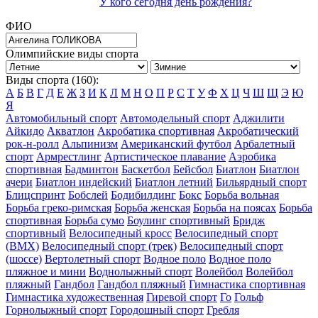
У кого сегодня день рождения?
ФИО
Олимпийские виды спорта
Виды спорта (160):
А
Б
В
Г
Д
Е
Ж
З
И
К
Л
М
Н
О
П
Р
С
Т
У
Ф
Х
Ц
Ч
Ш
Щ
Э
Ю
Я
Автомобильный спорт
Автомодельный спорт
Аджилити
Айкидо
Акватлон
Акробатика спортивная
Акробатический
рок-н-ролл
Альпинизм
Американский футбол
Арбалетный
спорт
Армрестлинг
Артистическое плавание
Аэробика
спортивная
Бадминтон
Баскетбол
Бейсбол
Биатлон
Биатлон
ачери
Биатлон индейский
Биатлон летний
Бильярдный спорт
Блицспринт
Бобслей
Бодибилдинг
Бокс
Борьба вольная
Борьба греко-римская
Борьба женская
Борьба на поясах
Борьба
спортивная
Борьба сумо
Боулинг спортивный
Бридж
спортивный
Велосипедный кросс
Велосипедный спорт
(BMX)
Велосипедный спорт (трек)
Велосипедный спорт
(шоссе)
Вертолетный спорт
Водное поло
Водное поло
пляжное и мини
Воднолыжный спорт
Волейбол
Волейбол
пляжный
Гандбол
Гандбол пляжный
Гимнастика спортивная
Гимнастика художественная
Гиревой спорт
Го
Гольф
Горнолыжный спорт
Городошный спорт
Гребля