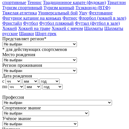
спортивные
Теннис
Традиционное карате (фудокан)
Триатлон
Туризм cпортивный
Туризм конный
Тхэквондо (ВТФ)
Тяжелая атлетика
Универсальный бой
Ушу
Фехтование
Фигурное катание на коньках
Фитнес
Флорбол (хоккей в зале)
Фристайл
Футбол
Футбол пляжный
Футзал (футбол в зале)
Хоккей
Хоккей на траве
Хоккей с мячом
Шахматы
Шахматы
русские
Шашки
Шорт-трек
Представляет регион*
* для действующих спортсменов
Место рождения
Регион проживания
Дата рождения
с
по
Профессия
Спортивное звание
Учёное звание