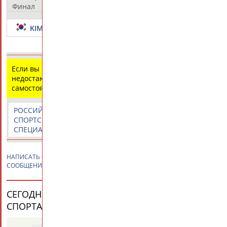
Финал
15 - 9
KIM Jiyeon
VELIKAYA Sofya
Если вы нашли ошибку в данных или имеете
недостающую информацию, внесите изменения
самостоятельно
РОССИЙСКИЕ
РОССИЙСКИЕ
СПОРТИВНЫЕ
СПОРТСМЕНЫ,
СПОРТИВНЫЕ
НОВОСТИ И
СПЕЦИАЛИСТЫ
ОРГАНИЗАЦИИ
КОММЕНТАРИИ
НАПИСАТЬ
Софья ВЕЛИКАЯ
ПРИВЕТСТВИЕ / ПОЗДРАВЛЕНИЕ /
СООБЩЕНИЕ
СЕГОДНЯ ДЕНЬ РОЖДЕНИЯ У ПЕРСОН ИЗ МИРА
СПОРТА (35 ПЕРСОНАЛИЙ)
ВЕСЬ СПИСОК