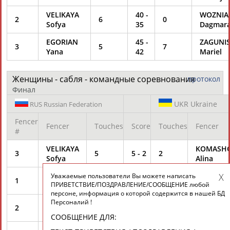
VELIKAYA
40
-
WOZNIA
2
6
0
Sofya
35
Dagmar
EGORIAN
45
-
ZAGUNI
3
5
7
Yana
42
Mariel
Женщины - сабля - командные соревнования
протокол
Финал
UKR
Ukraine
RUS
Russian Federation
Fencer
Fencer
Touches
Score
Touches
Fencer
#
VELIKAYA
KOMASH
3
5
5
-
2
2
Sofya
Alina
GAVRILOVA
KHARLAN
Уважаемые пользователи Вы можете написать
1
5
10
-
4
2
ПРИВЕТСТВИЕ/ПОЗДРАВЛЕНИЕ/СООБЩЕНИЕ любой
Yuliya
Olga
персоне, информация о которой содержится в нашей БД
Персоналий !
EGORIAN
KRAVATS
2
5
15
-
8
4
Yana
Olena
СООБЩЕНИЕ ДЛЯ: