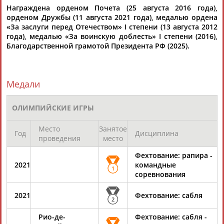
ЕЩЁ ПЕРСОНЫ
Награждена орденом Почета (25 августа 2016 года),
орденом Дружбы (11 августа 2021 года), медалью ордена
«За заслуги перед Отечеством» I степени (13 августа 2012
24 персон из 13181
года), медалью «За воинскую доблесть» I степени (2016),
Благодарственной грамотой Президента РФ (2025).
ТАБЛО АКТИВНОСТИ
Медали
ОЛИМПИЙСКИЕ ИГРЫ
ЦЕЛИ ПРОЕКТА
КОНТАКТЫ
НАШИ КНОПКИ
РЕКЛАМА
Место
Занятое
Год
Дисциплина
проведения
место
Фехтование: рапира -
Вопросы сотрудничества и совместной деятельности
inform@infosport.ru
2021
командные
1
соревнования
Адресов в новостной рассылке: 996
2021
Фехтование: сабля
Подпишись
2
©
Стадион, 1998-2026
Рио-де-
Фехтование: сабля -