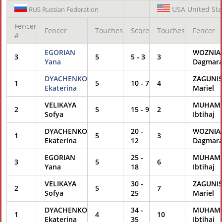
USA
United Sta
RUS
Russian Federation
Fencer
Fencer
Touches
Score
Touches
Fencer
#
EGORIAN
WOZNIA
3
5
5
-
3
3
Yana
Dagmar
DYACHENKO
ZAGUNI
1
5
10
-
7
4
Ekaterina
Mariel
VELIKAYA
MUHAM
2
5
15
-
9
2
Sofya
Ibtihaj
DYACHENKO
20
-
WOZNIA
1
5
3
Ekaterina
12
Dagmar
EGORIAN
25
-
MUHAM
3
5
6
Yana
18
Ibtihaj
VELIKAYA
30
-
ZAGUNI
2
5
7
Sofya
25
Mariel
DYACHENKO
34
-
MUHAM
1
4
10
Ekaterina
35
Ibtihaj