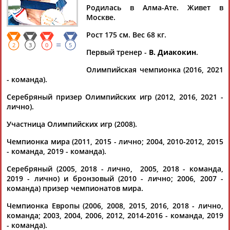
Родилась в Алма-Ате. Живет в
Москве.
Рост 175 см. Вес 68 кг.
=
Дмитрий
Тамилла
Рамазан
Ростом
2
3
0
5
Первый тренер -
В. Диакокин
.
АБАРЕНОВ
АБАСОВА
АБАЧАРАЕВ
АБАШИДЗЕ
Олимпийская чемпионка (2016, 2021
- команда).
Серебряный призер Олимпийских игр (2012, 2016, 2021 -
Флюра
Татьяна
Акжана
Артур
лично).
АББАТЕ-
АББЯСОВА
АБДИКАРИМОВА
АБДРАХМАНОВ
Участница Олимпийских игр (2008).
БУЛАТОВА
Чемпионка мира (2011, 2015 - лично; 2004, 2010-2012, 2015
- команда, 2019 - команда).
Серебряный (2005, 2018 - лично, 2005, 2018 - команда,
2019 - лично) и бронзовый (2010 - лично; 2006, 2007 -
команда) призер чемпионатов мира.
Чемпионка Европы (2006, 2008, 2015, 2016, 2018 - лично,
команда; 2003, 2004, 2006, 2012, 2014-2016 - команда, 2019
- команда).