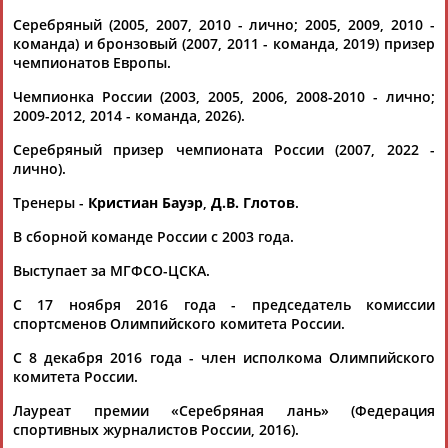
Серебряный (2005, 2007, 2010 - лично; 2005, 2009, 2010 -
команда) и бронзовый (2007, 2011 - команда, 2019) призер
чемпионатов Европы.
Чемпионка России (2003, 2005, 2006, 2008-2010 - лично;
2009-2012, 2014 - команда, 2026).
Каримжан
Аделя
Андрей
Герман
Серебряный призер чемпионата России (2007, 2022 -
АБДРАХМАНОВ
АБДРАХМАНОВА
АБДУВАЛИЕВ
АБДУЛАЕВ
лично).
Тренеры -
Кристиан Бауэр
,
Д.В. Глотов
.
В сборной команде России с 2003 года.
Рамазан
Тагир
Камиль
Загалав
Выступает за МГФСО-ЦСКА.
АБДУЛАЕВ
АБДУЛАЕВ
АБДУЛАЗИЗОВ
АБДУЛБЕКОВ
С 17 ноября 2016 года - председатель комиссии
спортсменов Олимпийского комитета России.
С 8 декабря 2016 года - член исполкома Олимпийского
комитета России.
Камалудин
Абдула
Магомед
Назир
АБДУЛДАУДОВ
АБДУЛЖАЛИЛОВ
АБДУЛКАГИРОВ
АБДУЛЛАЕВ
Лауреат премии «Серебряная лань» (Федерация
спортивных журналистов России, 2016).