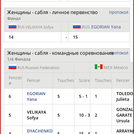
Женщины - сабля - личное первенство
протокол
Финал
RUS
EGORIAN Yana
RUS
VELIKAYA Sofya
14
-
15
Женщины - сабля - командные соревнования
протокол
1/4 Финала
MEX
Mexico
RUS
Russian Federation
Fencer
Fencer
Touches
Score
Touches
Fencer
#
EGORIAN
TOLEDO
6
5
5
-
1
1
Yana
Julieta
GONZAL
VELIKAYA
5
5
10
-
3
2
GARATE
Sofya
Ursula
DYACHENKO
ARRAYA
4
5
15
-
4
1