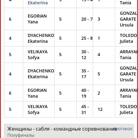
Ekaterina
Tania
GONZAL
EGORIAN
6
5
20
-
7
3
GARATE
Yana
Ursula
DYACHENKO
TOLEDO
4
5
25
-
8
1
Ekaterina
Julieta
VELIKAYA
30
-
ARRAYA
5
5
4
Sofya
12
Tania
GONZAL
DYACHENKO
35
-
4
5
5
GARATE
Ekaterina
17
Ursula
EGORIAN
40
-
ARRAYA
6
5
2
Yana
19
Tania
VELIKAYA
45
-
TOLEDO
5
5
12
Sofya
31
Julieta
Женщины - сабля - командные соревнования
протокол
Полуфиналы