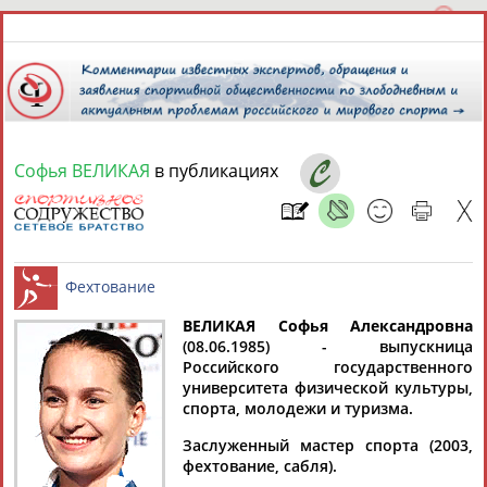
Софья ВЕЛИКАЯ
в публикациях
6 августа 2026 года,
16:01
СПОРТСМЕНЫ, ТРЕНЕРЫ И СПЕЦИАЛИСТЫ
13181
персон
Расширенный поиск
Найдено:
ВЕЛИКАЯ Софья Александровна
(08.06.1985) - выпускница
Российского государственного
Фехтование
университета физической культуры,
спорта, молодежи и туризма.
Заслуженный мастер спорта (2003,
Аслаудин
Елена
Мария
Юлия
фехтование, сабля).
АБАЕВ
АБАИМОВА
АБАКУМОВА
АБАЛАКИНА