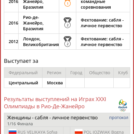
2016
Жанейро,
командные
1
Разработка и поддержка ООО НАИТ «Стадион»
Бразилия
соревнования
Рио-де-
Фехтование: сабля -
2016
Жанейро,
2
личное первенство
Бразилия
Лондон,
Фехтование: сабля -
2012
Великобритания
2
личное первенство
Выступает за
Федеральный
Регион
Город
Общество
Клуб
Центральный
Москва
Результаты выступлений на Играх XXXI
Олимпиады в Рио-Де-Жанейро
Женщины - сабля - личное первенство
протокол
1/16 Финала
RUS
VELIKAYA Sofya
POL
JOZWIAK Bogna