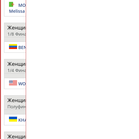
6 -
MOUTOUSSAMY Lea
VELIKAYA
15
Melissa
Sofya
Женщины - сабля - личное первенство
протокол
1/8 Финала
10 - 15
BENITEZ Alejandra
VELIKAYA Sofya
Женщины - сабля - личное первенство
протокол
1/4 Финала
13 - 15
WOZNIAK Dagmara
VELIKAYA Sofya
Женщины - сабля - личное первенство
протокол
Полуфинал
12 - 15
KHARLAN Olga
VELIKAYA Sofya
Женщины - сабля - личное первенство
протокол